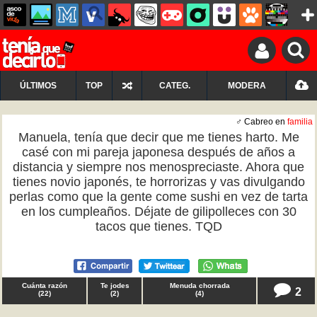
ÚLTIMOS
TOP
CATEG.
MODERA
♂ Cabreo en
familia
Manuela, tenía que decir que me tienes harto. Me
casé con mi pareja japonesa después de años a
distancia y siempre nos menospreciaste. Ahora que
tienes novio japonés, te horrorizas y vas divulgando
perlas como que la gente come sushi en vez de tarta
en los cumpleaños. Déjate de gilipolleces con 30
tacos que tienes. TQD
Cuánta razón
Te jodes
Menuda chorrada
2
(
22
)
(
2
)
(
4
)