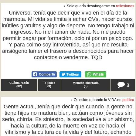
♀ Solo quería desahogarme en
reflexiones
Universo, tenía que decir que vivo en el día de la
marmota. Mi vida se limita a echar CVs, hacer cursos
inútiles gratuitos y algo de deporte. No tengo trabajo ni
ingresos. No me llaman de nada. No me puedo
permitir pagar por formación, ocio ni por un psicólogo.
Y para colmo soy introvertida, así que me resulta
ansiógeno lamer el trasero a desconocidos para hacer
contactos o venderme. TQD
Cuánta razón
Te jodes
Menuda chorrada
3
(
32
)
(
3
)
(
0
)
♂ Os están robando la VIDA en
politica
Gente actual, tenía que decir que cuando la gente no
tiene hijos no madura bien, actúan como jóvenes sin
serlo, chirría. Es siniestro, la sociedad va a un abismo,
hacia la cultura de la muerte en vez de hacia el
vitalismo y la cultura de la vida y del futuro, echando