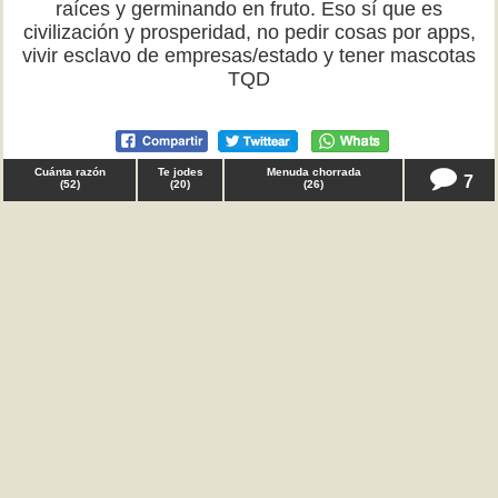
raíces y germinando en fruto. Eso sí que es
civilización y prosperidad, no pedir cosas por apps,
vivir esclavo de empresas/estado y tener mascotas
TQD
Cuánta razón
Te jodes
Menuda chorrada
7
(
52
)
(
20
)
(
26
)