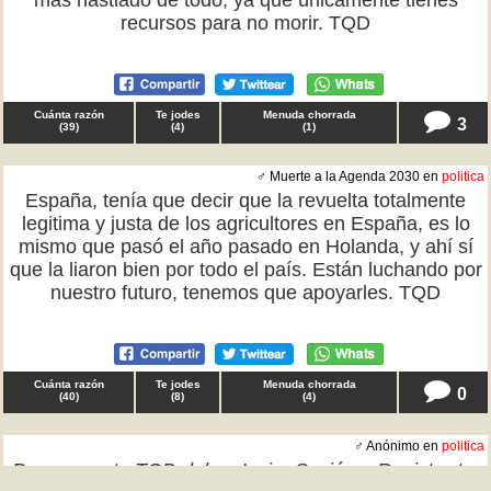
más hastiado de todo, ya que únicamente tienes
recursos para no morir. TQD
Cuánta razón
Te jodes
Menuda chorrada
3
(
39
)
(
4
)
(
1
)
♂ Muerte a la Agenda 2030 en
politica
España, tenía que decir que la revuelta totalmente
legitima y justa de los agricultores en España, es lo
mismo que pasó el año pasado en Holanda, y ahí sí
que la liaron bien por todo el país. Están luchando por
nuestro futuro, tenemos que apoyarles. TQD
Cuánta razón
Te jodes
Menuda chorrada
0
(
40
)
(
8
)
(
4
)
♂ Anónimo en
politica
Para ver este TQD debes
Inciar Sesión
o
Registrarte
.