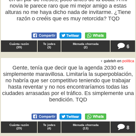
novia le parece raro que mi mejor amigo a estas
alturas no me haya dicho nada de invitarme. ¿Tiene
razón o creéis que es muy retorcida? TQD
Cuánta razón
Te jodes
Menuda chorrada
6
(
39
)
(
3
)
(
2
)
♀ gateteh en
politica
Gente, tenía que decir que la agenda 2030 es
simplemente maravillosa. Limitaría la superpoblación,
no habría que ser competitivo teniendo que trabajar
hasta reventar y no nos encontraríamos todas las
ciudades arrasadas por el tráfico. Es simplemente una
bendición. TQD
Cuánta razón
Te jodes
Menuda chorrada
8
(
29
)
(
4
)
(
13
)