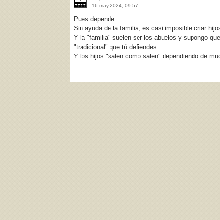
16 may 2024, 09:57
Pues depende.
Sin ayuda de la familia, es casi imposible criar hij
Y la "familia" suelen ser los abuelos y supongo que 
"tradicional" que tú defiendes.
Y los hijos "salen como salen" dependiendo de mu