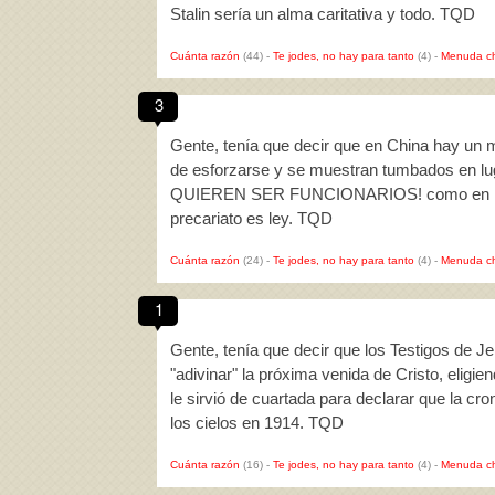
Stalin sería un alma caritativa y todo. TQD
Cuánta razón
(44)
-
Te jodes, no hay para tanto
(4)
-
Menuda c
3
Gente, tenía que decir que en China hay un 
de esforzarse y se muestran tumbados en l
QUIEREN SER FUNCIONARIOS! como en España
precariato es ley. TQD
Cuánta razón
(24)
-
Te jodes, no hay para tanto
(4)
-
Menuda c
1
Gente, tenía que decir que los Testigos de J
"adivinar" la próxima venida de Cristo, elig
le sirvió de cuartada para declarar que la cro
los cielos en 1914. TQD
Cuánta razón
(16)
-
Te jodes, no hay para tanto
(4)
-
Menuda c