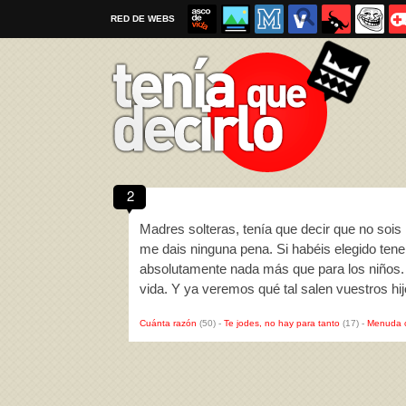
RED DE WEBS
2
Por favor, respeta las
reglas al enviar un TQD
Madres solteras, tenía que decir que no sois
me dais ninguna pena. Si habéis elegido tener
absolutamente nada más que para los niños. P
vida. Y ya veremos qué tal salen vuestros hi
Cuánta razón
(50)
-
Te jodes, no hay para tanto
(17)
-
Menuda 