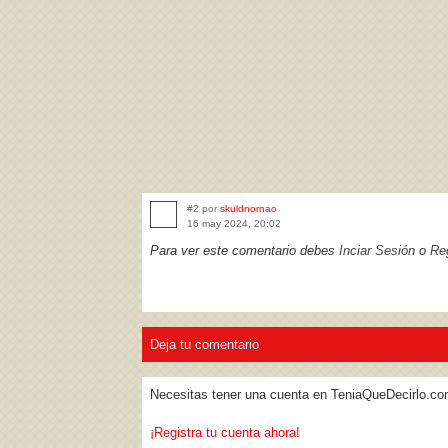
#2 por
skuldnornao
16 may 2024, 20:02
Para ver este comentario debes
Inciar Sesión
o
Reg
Deja tu comentario
Necesitas tener una cuenta en TeniaQueDecirlo.co
¡Registra tu cuenta ahora!