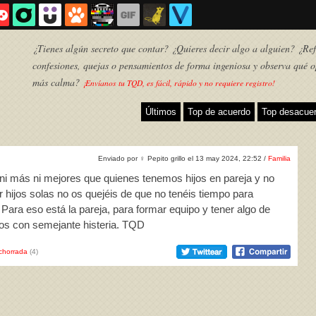
¿Tienes algún secreto que contar? ¿Quieres decir algo a alguien? ¿Refl
confesiones, quejas o pensamientos de forma ingeniosa y observa qué o
más calma?
¡Envíanos tu TQD, es fácil, rápido y no requiere registro!
Últimos
Top de acuerdo
Top desacue
Enviado por
♀
Pepito grillo el 13 may 2024, 22:52 /
Familia
 ni más ni mejores que quienes tenemos hijos en pareja y no
 hijos solas no os quejéis de que no tenéis tiempo para
ara eso está la pareja, para formar equipo y tener algo de
jos con semejante histeria. TQD
TQD
chorrada
(4)