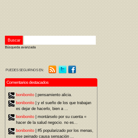
Búsqueda avanzada
PUEDES SEGUIRNOS EN:
Comentarios destacados
bonibonito
| pensamiento alicia.
bonibonito
| y el sueño de los que trabajan
es dejar de hacerlo, bien a ...
bonibonito
| montárselo por su cuenta =
hacer de la salud negocio. no es...
bonibonito
| #5 popularizado por los menas,
ese peinado causa sensación ...