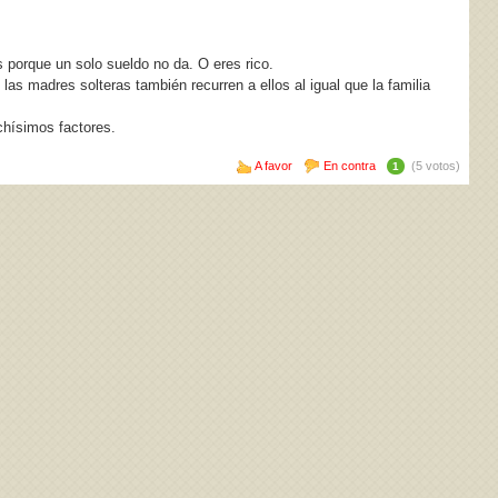
os porque un solo sueldo no da. O eres rico.
las madres solteras también recurren a ellos al igual que la familia
chísimos factores.
A favor
En contra
(5 votos)
1