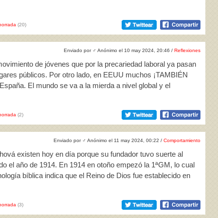
horrada
(20)
Enviado por
♂
Anónimo el 10 may 2024, 20:46 /
Reflexiones
movimiento de jóvenes que por la precariedad laboral ya pasan
ugares públicos. Por otro lado, en EEUU muchos ¡TAMBIÉN
. El mundo se va a la mierda a nivel global y el
horrada
(2)
Enviado por
♂
Anónimo el 11 may 2024, 00:22 /
Comportamiento
ehová existen hoy en día porque su fundador tuvo suerte al
iendo el año de 1914. En 1914 en otoño empezó la 1ªGM, lo cual
nología bíblica indica que el Reino de Dios fue establecido en
horrada
(3)