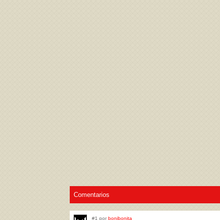
Acepto los
Términos de uso
,
Política de pr
Comentarios
#1 por
bonibonita