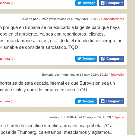
horrada
(5)
Enviado por
♂
País irrespetuoso el 11 may 2024, 21:23 /
Comportamiento
do por qué en España se ha educado a la gente para que haya
ope en el ambiente. Ya sea con repartidores, clientes,
nos, mandamases, curas, etc... todo el mundo tiene siempre un
ser amable se considera sarcástico. TQD
horrada
(2)
Enviado por
♂
Anónimo el 14 may 2024, 10:23 /
Televisión
horroriza de esta década infernal es que Eurovision sea un
sura risible y nadie lo tomaba en serio. TQD
horrada
(3)
Enviado por
♂
100tifiko el 12 may 2024, 10:28 /
Higiene
os el método científico y metiéramos en una probeta "A" al
 la poseída Thunberg, calentamos, mezclamos y agitamos...