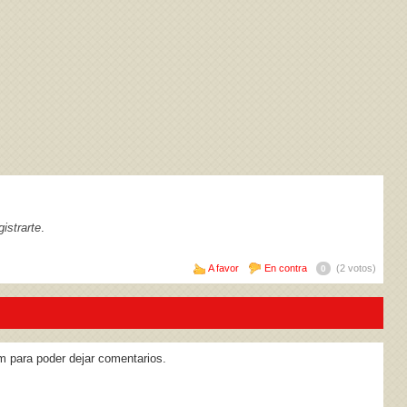
istrarte
.
A favor
En contra
(2 votos)
0
m para poder dejar comentarios.