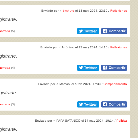
Enviado por
♂
bitchute
el 13 may 2024, 23:19 /
Reflexiones
istrarte
.
horrada
(5)
Enviado por
♂
Anónimo el 12 may 2024, 14:10 /
Reflexiones
istrarte
.
horrada
(4)
Enviado por
♂
Marcos. el 5 feb 2024, 17:33 /
Comportamiento
istrarte
.
horrada
(3)
Enviado por
♂
PAPA SATANICO el 14 may 2024, 10:14 /
Política
istrarte
.