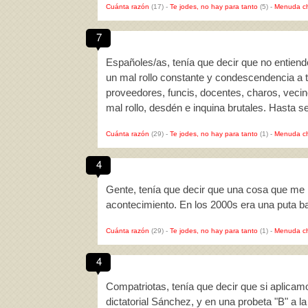
Cuánta razón
(17)
-
Te jodes, no hay para tanto
(5)
-
Menuda c
7
Españoles/as, tenía que decir que no entien
un mal rollo constante y condescendencia a t
proveedores, funcis, docentes, charos, veci
mal rollo, desdén e inquina brutales. Hasta 
Cuánta razón
(29)
-
Te jodes, no hay para tanto
(1)
-
Menuda c
4
Gente, tenía que decir que una cosa que me 
acontecimiento. En los 2000s era una puta ba
Cuánta razón
(29)
-
Te jodes, no hay para tanto
(1)
-
Menuda c
4
Compatriotas, tenía que decir que si aplicam
dictatorial Sánchez, y en una probeta "B" a