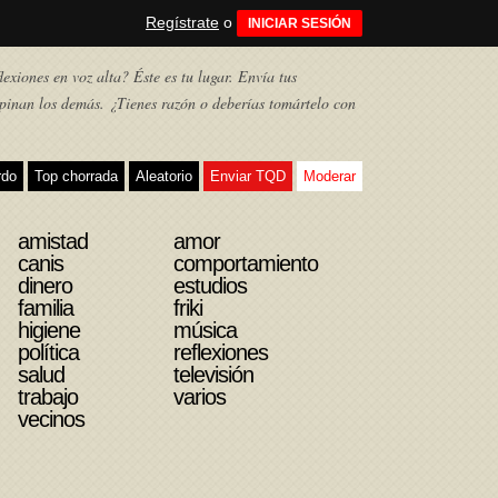
Regístrate
o
INICIAR SESIÓN
exiones en voz alta? Éste es tu lugar. Envía tus
pinan los demás. ¿Tienes razón o deberías tomártelo con
rdo
Top chorrada
Aleatorio
Enviar TQD
Moderar
amistad
amor
canis
comportamiento
dinero
estudios
familia
friki
higiene
música
política
reflexiones
salud
televisión
trabajo
varios
vecinos