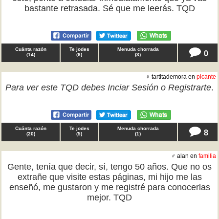
bastante retrasada. Sé que me leerás. TQD
Cuánta razón
Te jodes
Menuda chorrada
0
(
14
)
(
6
)
(
3
)
♀ tartitademora en
picante
Para ver este TQD debes
Inciar Sesión
o
Registrarte
.
Cuánta razón
Te jodes
Menuda chorrada
8
(
20
)
(
5
)
(
1
)
♂ alan en
familia
Gente, tenía que decir, sí, tengo 50 años. Que no os
extrañe que visite estas páginas, mi hijo me las
enseñó, me gustaron y me registré para conocerlas
mejor. TQD