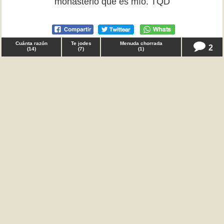
monasterio que es mío. TQD
Cuánta razón
Te jodes
Menuda chorrada
2
(
14
)
(
7
)
(
1
)