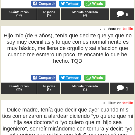
Cuánta razón
Te jodes
Menuda chorrada
6
(
14
)
(
3
)
(
4
)
♀ s_ohara en
familia
Hijo mío (de 6 años), tenía que decirte que ya que no
soy muy cocinillas y lo que comes normalmente es
muy básico, me llena de orgullo y satisfacción que
cuando me esmero un poco, te encante lo que he
hecho. TQD
Cuánta razón
Te jodes
Menuda chorrada
1
(
23
)
(
2
)
(
1
)
♀ Lilium en
familia
Dulce madre, tenía que decir que ayer cuando mis
tíos comenzaron a alardear diciendo "yo quiero que mi
hija sea doctora" o "yo quiero que mi hijo sea
ingeniero", sonreír mirándome con ternura y decir: "yo