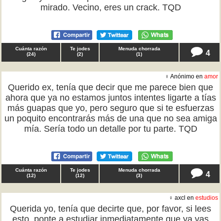
mirado. Vecino, eres un crack. TQD
Cuánta razón
Te jodes
Menuda chorrada
4
(
24
)
(
2
)
(
1
)
♀ Anónimo en
amor
Querido ex, tenía que decir que me parece bien que
ahora que ya no estamos juntos intentes ligarte a tías
más guapas que yo, pero seguro que si te esfuerzas
un poquito encontrarás más de una que no sea amiga
mía. Sería todo un detalle por tu parte. TQD
Cuánta razón
Te jodes
Menuda chorrada
4
(
12
)
(
12
)
(
3
)
♀ axcl en
estudios
Querida yo, tenía que decirte que, por favor, si lees
esto, ponte a estudiar inmediatamente que ya vas