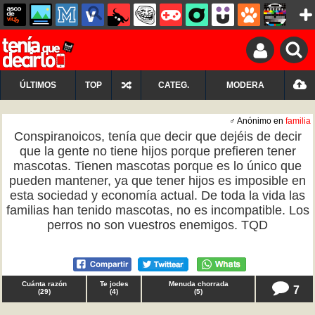
ÚLTIMOS
TOP
CATEG.
MODERA
♂ Anónimo en
familia
Conspiranoicos, tenía que decir que dejéis de decir
que la gente no tiene hijos porque prefieren tener
mascotas. Tienen mascotas porque es lo único que
pueden mantener, ya que tener hijos es imposible en
esta sociedad y economía actual. De toda la vida las
familias han tenido mascotas, no es incompatible. Los
perros no son vuestros enemigos. TQD
Cuánta razón
Te jodes
Menuda chorrada
7
(
29
)
(
4
)
(
5
)