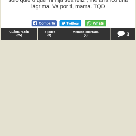
solo quiero que mi hija sea feliz", me arrancó una
lágrima. Va por ti, mama. TQD
Cuánta razón
Te jodes
Menuda chorrada
3
(
25
)
(
3
)
(
2
)