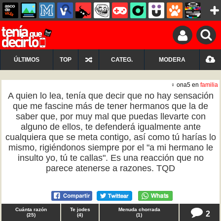
ÚLTIMOS
TOP
CATEG.
MODERA
♀ ona5 en
familia
A quien lo lea, tenía que decir que no hay sensación
que me fascine más de tener hermanos que la de
saber que, por muy mal que puedas llevarte con
alguno de ellos, te defenderá igualmente ante
cualquiera que se meta contigo, así como tú harías lo
mismo, rigiéndonos siempre por el "a mi hermano le
insulto yo, tú te callas". Es una reacción que no
parece atenerse a razones. TQD
Cuánta razón
Te jodes
Menuda chorrada
2
(
25
)
(
4
)
(
1
)