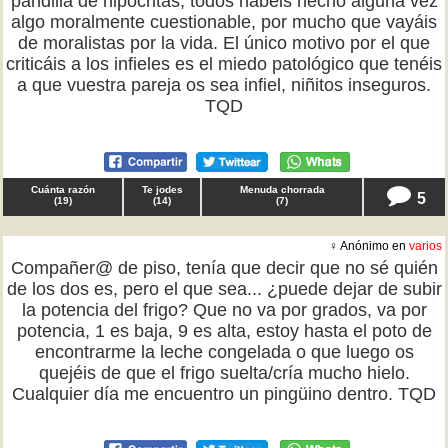
pandilla de hipócritas, todos habéis hecho alguna vez
algo moralmente cuestionable, por mucho que vayáis
de moralistas por la vida. El único motivo por el que
criticáis a los infieles es el miedo patológico que tenéis
a que vuestra pareja os sea infiel, niñitos inseguros.
TQD
Cuánta razón
Te jodes
Menuda chorrada
5
(
19
)
(
14
)
(
7
)
♀ Anónimo en
varios
Compañer@ de piso, tenía que decir que no sé quién
de los dos es, pero el que sea... ¿puede dejar de subir
la potencia del frigo? Que no va por grados, va por
potencia, 1 es baja, 9 es alta, estoy hasta el poto de
encontrarme la leche congelada o que luego os
quejéis de que el frigo suelta/cría mucho hielo.
Cualquier día me encuentro un pingüino dentro. TQD