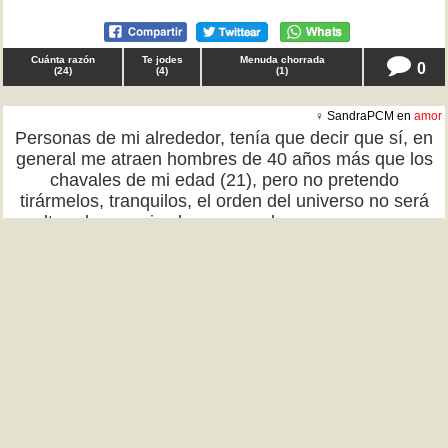
Cuánta razón
Te jodes
Menuda chorrada
0
(
24
)
(
4
)
(
1
)
♀ SandraPCM en
amor
Personas de mi alrededor, tenía que decir que sí, en
general me atraen hombres de 40 años más que los
chavales de mi edad (21), pero no pretendo
tirármelos, tranquilos, el orden del universo no será
alterado por mi culpa, que es lo que parece que
pensáis que puede pasar. TQD
Cuánta razón
Te jodes
Menuda chorrada
0
(
21
)
(
3
)
(
4
)
♂ EgoOzzymandias en
television
Gentes, tenía que decir, ¿por qué todas las series y
películas tienen cada vez más sexo y violencia
explícitos? ¿Ya no se puede ver una serie