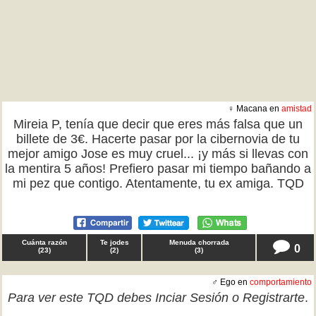
♀ Macana en
amistad
Mireia P, tenía que decir que eres más falsa que un
billete de 3€. Hacerte pasar por la cibernovia de tu
mejor amigo Jose es muy cruel... ¡y más si llevas con
la mentira 5 años! Prefiero pasar mi tiempo bañando a
mi pez que contigo. Atentamente, tu ex amiga. TQD
Cuánta razón
Te jodes
Menuda chorrada
0
(
23
)
(
2
)
(
3
)
♂ Ego en
comportamiento
Para ver este TQD debes
Inciar Sesión
o
Registrarte
.