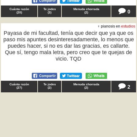
Cuánta razón
Te jodes
Menuda chorrada
0
(
20
)
(
3
)
(
2
)
♀ pianosis en
estudios
Payasa de mi facultad, tenía que decir que ya que os
paso mis apuntes desinteresadamente, lo menos que
puedes hacer, si no es dar las gracias, es callarte.
Que sí, tengo mala letra, pero creo que te quejas de
vicio. TQD
Cuánta razón
Te jodes
Menuda chorrada
2
(
27
)
(
2
)
(
2
)