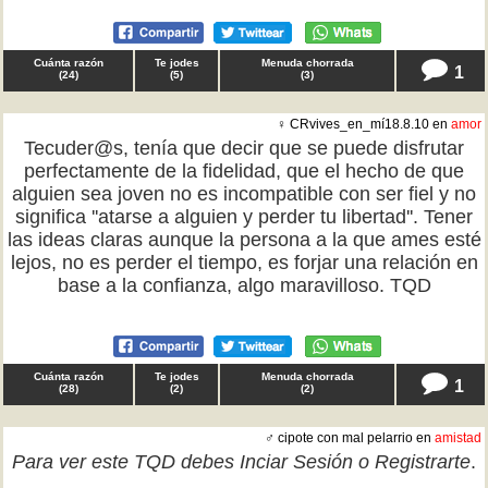
Cuánta razón
Te jodes
Menuda chorrada
1
(
24
)
(
5
)
(
3
)
♀ CRvives_en_mí18.8.10 en
amor
Tecuder@s, tenía que decir que se puede disfrutar
perfectamente de la fidelidad, que el hecho de que
alguien sea joven no es incompatible con ser fiel y no
significa ''atarse a alguien y perder tu libertad''. Tener
las ideas claras aunque la persona a la que ames esté
lejos, no es perder el tiempo, es forjar una relación en
base a la confianza, algo maravilloso. TQD
Cuánta razón
Te jodes
Menuda chorrada
1
(
28
)
(
2
)
(
2
)
♂ cipote con mal pelarrio en
amistad
Para ver este TQD debes
Inciar Sesión
o
Registrarte
.