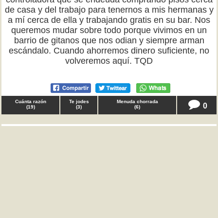
de casa y del trabajo para tenernos a mis hermanas y
a mí cerca de ella y trabajando gratis en su bar. Nos
queremos mudar sobre todo porque vivimos en un
barrio de gitanos que nos odian y siempre arman
escándalo. Cuando ahorremos dinero suficiente, no
volveremos aquí. TQD
Cuánta razón
Te jodes
Menuda chorrada
0
(
19
)
(
3
)
(
6
)
♂ Jaime I el Unificador en
reflexiones
Ibéricos, tenía que decir que no solo veo bien que se
una Lisboa y Madrid mediante una línea de alta
velocidad. Soy partidario de ampliar el estuario del
Tajo hasta Madrid y además de urbanizarlo todo entre
estas dos ciudades. La península necesita un
auténtico eje económico. TQD