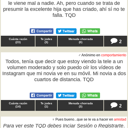
le viene mal a nadie. Ah, pero cuando se trata de
presumir la excelente hija que has criado, ahí sí no te
falla. TQD
Cuánta razón
Te jodes
Menuda chorrada
2
(
23
)
(
3
)
(
0
)
♂ Anónimo en
comportamiento
Todos, tenía que decir que estoy viendo la tele a un
volumen moderado y solo puedo oír los vídeos de
Instagram que mi novia ve en su móvil. Mi novia a dos
cuartos de distancia. TQD
Cuánta razón
Te jodes
Menuda chorrada
2
(
14
)
(
1
)
(
3
)
♀ Pues bueno...que se le va a hacer en
amistad
Para ver este TQD debes
Inciar Sesión
o
Registrarte
.