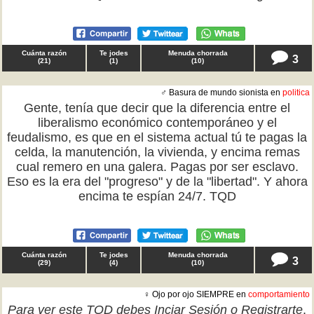
Cuánta razón
Te jodes
Menuda chorrada
3
(
21
)
(
1
)
(
10
)
♂ Basura de mundo sionista en
politica
Gente, tenía que decir que la diferencia entre el
liberalismo económico contemporáneo y el
feudalismo, es que en el sistema actual tú te pagas la
celda, la manutención, la vivienda, y encima remas
cual remero en una galera. Pagas por ser esclavo.
Eso es la era del "progreso" y de la "libertad". Y ahora
encima te espían 24/7. TQD
Cuánta razón
Te jodes
Menuda chorrada
3
(
29
)
(
4
)
(
10
)
♀ Ojo por ojo SIEMPRE en
comportamiento
Para ver este TQD debes
Inciar Sesión
o
Registrarte
.