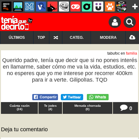
ÚLTIMOS
TOP
CATEG.
MODERA
tabufoc en
familia
Querido padre, tenía que decir que si no pones interés
en llamarme, saber cómo me va la vida, estudios, etc.
no esperes que yo me interese por recorrer 400km
para ir a verte. GilipolIas. TQD
Cuánta razón
Te jodes
Menuda chorrada
0
(
24
)
(
4
)
(
0
)
Deja tu comentario