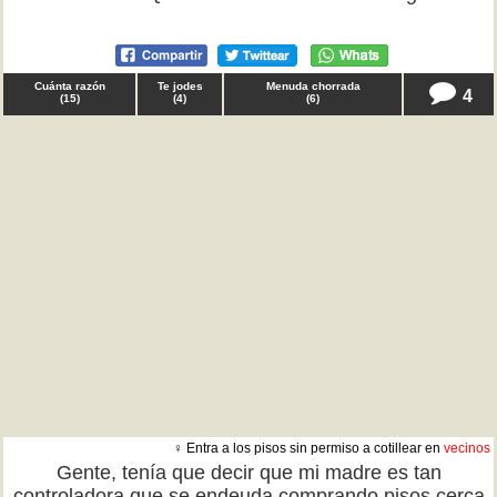
Cuánta razón
Te jodes
Menuda chorrada
4
(
15
)
(
4
)
(
6
)
♀ Entra a los pisos sin permiso a cotillear en
vecinos
Gente, tenía que decir que mi madre es tan
controladora que se endeuda comprando pisos cerca