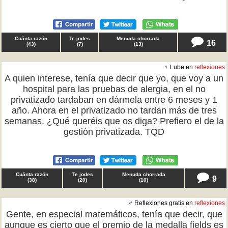
Cuánta razón
Te jodes
Menuda chorrada
16
(
43
)
(
7
)
(
13
)
♀ Lube en
reflexiones
A quien interese, tenía que decir que yo, que voy a un
hospital para las pruebas de alergia, en el no
privatizado tardaban en dármela entre 6 meses y 1
año. Ahora en el privatizado no tardan más de tres
semanas. ¿Qué queréis que os diga? Prefiero el de la
gestión privatizada. TQD
Cuánta razón
Te jodes
Menuda chorrada
9
(
38
)
(
20
)
(
10
)
♂ Reflexiones gratis en
reflexiones
Gente, en especial matemáticos, tenía que decir, que
aunque es cierto que el premio de la medalla fields es