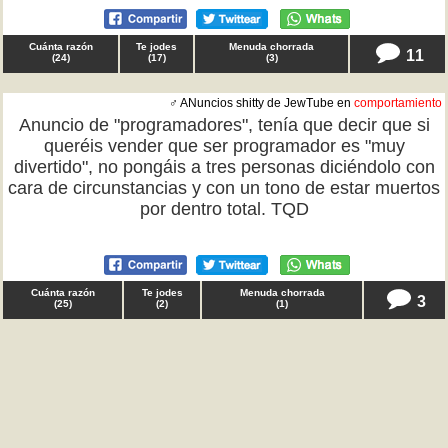
Cuánta razón
Te jodes
Menuda chorrada
11
(
24
)
(
17
)
(
3
)
♂ ANuncios shitty de JewTube en
comportamiento
Anuncio de "programadores", tenía que decir que si
queréis vender que ser programador es "muy
divertido", no pongáis a tres personas diciéndolo con
cara de circunstancias y con un tono de estar muertos
por dentro total. TQD
Cuánta razón
Te jodes
Menuda chorrada
3
(
25
)
(
2
)
(
1
)