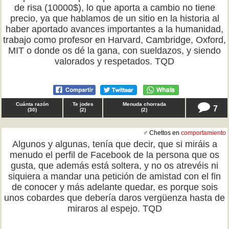
de risa (10000$), lo que aporta a cambio no tiene
precio, ya que hablamos de un sitio en la historia al
haber aportado avances importantes a la humanidad,
trabajo como profesor en Harvard, Cambridge, Oxford,
MIT o donde os dé la gana, con sueldazos, y siendo
valorados y respetados. TQD
Cuánta razón
Te jodes
Menuda chorrada
7
(
30
)
(
2
)
(
2
)
♂ Chettos en
comportamiento
Algunos y algunas, tenía que decir, que si miráis a
menudo el perfil de Facebook de la persona que os
gusta, que además está soltera, y no os atrevéis ni
siquiera a mandar una petición de amistad con el fin
de conocer y más adelante quedar, es porque sois
unos cobardes que debería daros vergüenza hasta de
miraros al espejo. TQD