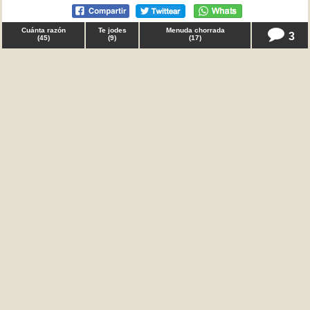
Cuánta razón
Te jodes
Menuda chorrada
3
(
45
)
(
9
)
(
17
)