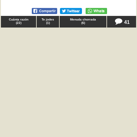
Cuánta razón
Te jodes
Menuda chorrada
41
(
22
)
(
1
)
(
6
)