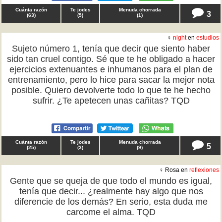
Cuánta razón
Te jodes
Menuda chorrada
3
(
63
)
(
5
)
(
1
)
♀
night
en
estudios
Sujeto número 1, tenía que decir que siento haber
sido tan cruel contigo. Sé que te he obligado a hacer
ejercicios extenuantes e inhumanos para el plan de
entrenamiento, pero lo hice para sacar la mejor nota
posible. Quiero devolverte todo lo que te he hecho
sufrir. ¿Te apetecen unas cañitas? TQD
Cuánta razón
Te jodes
Menuda chorrada
5
(
25
)
(
3
)
(
9
)
♀ Rosa en
reflexiones
Gente que se queja de que todo el mundo es igual,
tenía que decir... ¿realmente hay algo que nos
diferencie de los demás? En serio, esta duda me
carcome el alma. TQD