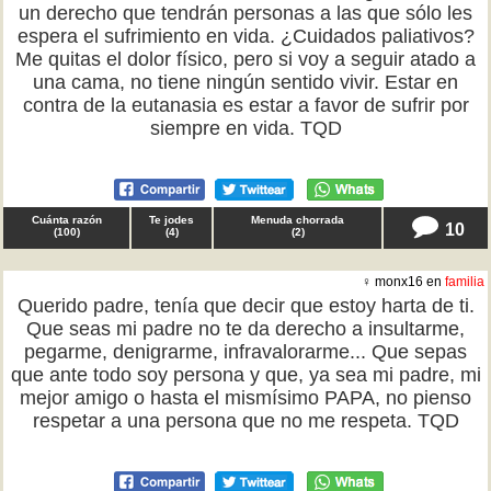
un derecho que tendrán personas a las que sólo les
espera el sufrimiento en vida. ¿Cuidados paliativos?
Me quitas el dolor físico, pero si voy a seguir atado a
una cama, no tiene ningún sentido vivir. Estar en
contra de la eutanasia es estar a favor de sufrir por
siempre en vida. TQD
Cuánta razón
Te jodes
Menuda chorrada
10
(
100
)
(
4
)
(
2
)
♀ monx16 en
familia
Querido padre, tenía que decir que estoy harta de ti.
Que seas mi padre no te da derecho a insultarme,
pegarme, denigrarme, infravalorarme... Que sepas
que ante todo soy persona y que, ya sea mi padre, mi
mejor amigo o hasta el mismísimo PAPA, no pienso
respetar a una persona que no me respeta. TQD