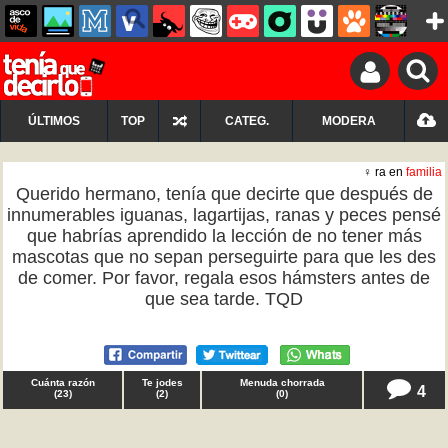
ÚLTIMOS
TOP
CATEG.
MODERA
♀ ra en
familia
Querido hermano, tenía que decirte que después de
innumerables iguanas, lagartijas, ranas y peces pensé
que habrías aprendido la lección de no tener más
mascotas que no sepan perseguirte para que les des
de comer. Por favor, regala esos hámsters antes de
que sea tarde. TQD
Cuánta razón
Te jodes
Menuda chorrada
4
(
23
)
(
2
)
(
0
)