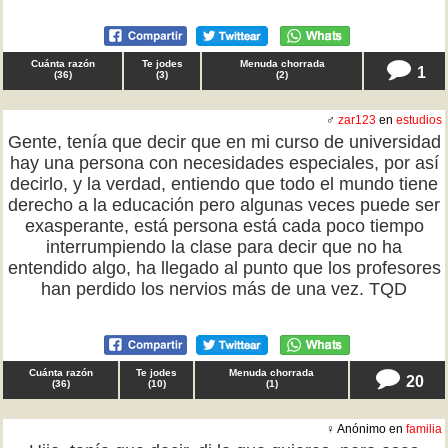
Cuánta razón
Te jodes
Menuda chorrada
1
(
36
)
(
3
)
(
2
)
♂
zar123
en
estudios
Gente, tenía que decir que en mi curso de universidad
hay una persona con necesidades especiales, por así
decirlo, y la verdad, entiendo que todo el mundo tiene
derecho a la educación pero algunas veces puede ser
exasperante, está persona está cada poco tiempo
interrumpiendo la clase para decir que no ha
entendido algo, ha llegado al punto que los profesores
han perdido los nervios más de una vez. TQD
Cuánta razón
Te jodes
Menuda chorrada
20
(
36
)
(
10
)
(
1
)
♀ Anónimo en
familia