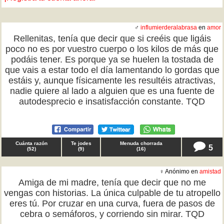
♂
influmierderalabrasa
en
amor
Rellenitas, tenía que decir que si creéis que ligáis
poco no es por vuestro cuerpo o los kilos de más que
podáis tener. Es porque ya se huelen la tostada de
que vais a estar todo el día lamentando lo gordas que
estáis y, aunque físicamente les resultéis atractivas,
nadie quiere al lado a alguien que es una fuente de
autodesprecio e insatisfacción constante. TQD
Cuánta razón
Te jodes
Menuda chorrada
5
(
52
)
(
9
)
(
16
)
♀ Anónimo en
amistad
Amiga de mi madre, tenía que decir que no me
vengas con historias. La única culpable de tu atropello
eres tú. Por cruzar en una curva, fuera de pasos de
cebra o semáforos, y corriendo sin mirar. TQD