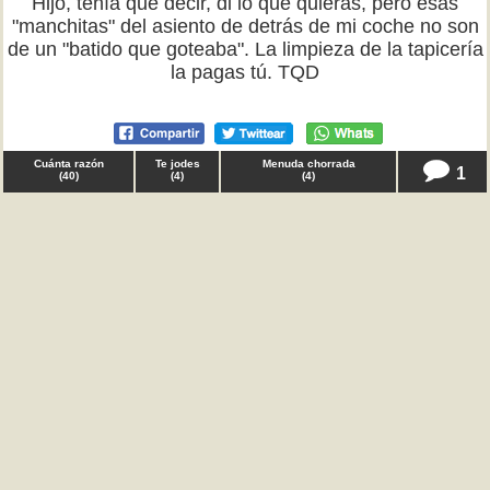
Hijo, tenía que decir, di lo que quieras, pero esas
"manchitas" del asiento de detrás de mi coche no son
de un "batido que goteaba". La limpieza de la tapicería
la pagas tú. TQD
Cuánta razón
Te jodes
Menuda chorrada
1
(
40
)
(
4
)
(
4
)