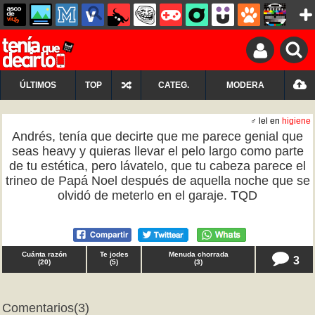
ÚLTIMOS
TOP
CATEG.
MODERA
♂ lel en
higiene
Andrés, tenía que decirte que me parece genial que
seas heavy y quieras llevar el pelo largo como parte
de tu estética, pero lávatelo, que tu cabeza parece el
trineo de Papá Noel después de aquella noche que se
olvidó de meterlo en el garaje. TQD
Cuánta razón
Te jodes
Menuda chorrada
3
(
20
)
(
5
)
(
3
)
Comentarios
(3)