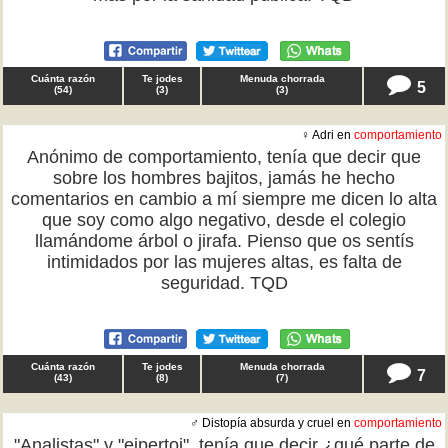
Cuánta razón
Te jodes
Menuda chorrada
5
(
54
)
(
3
)
(
3
)
♀ Adri en
comportamiento
Anónimo de comportamiento, tenía que decir que
sobre los hombres bajitos, jamás he hecho
comentarios en cambio a mí siempre me dicen lo alta
que soy como algo negativo, desde el colegio
llamándome árbol o jirafa. Pienso que os sentís
intimidados por las mujeres altas, es falta de
seguridad. TQD
Cuánta razón
Te jodes
Menuda chorrada
7
(
43
)
(
8
)
(
7
)
♂ Distopía absurda y cruel en
comportamiento
"Analistas" y "ejpertoj", tenía que decir ¿qué parte de