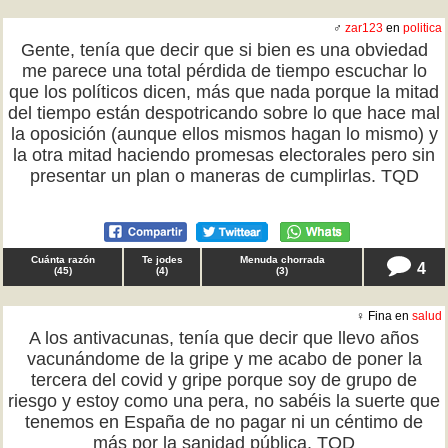
♂
zar123
en
politica
Gente, tenía que decir que si bien es una obviedad
me parece una total pérdida de tiempo escuchar lo
que los políticos dicen, más que nada porque la mitad
del tiempo están despotricando sobre lo que hace mal
la oposición (aunque ellos mismos hagan lo mismo) y
la otra mitad haciendo promesas electorales pero sin
presentar un plan o maneras de cumplirlas. TQD
Cuánta razón
Te jodes
Menuda chorrada
4
(
45
)
(
4
)
(
3
)
♀ Fina en
salud
A los antivacunas, tenía que decir que llevo años
vacunándome de la gripe y me acabo de poner la
tercera del covid y gripe porque soy de grupo de
riesgo y estoy como una pera, no sabéis la suerte que
tenemos en España de no pagar ni un céntimo de
más por la sanidad pública. TQD