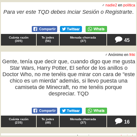
♂
nadie2
en
politica
Para ver este TQD debes
Inciar Sesión
o
Registrarte
.
Cuánta razón
Te jodes
Menuda chorrada
45
(
305
)
(
56
)
(
37
)
♂ Anónimo en
friki
Gente, tenía que decir que, cuando digo que me gusta
Star Wars, Harry Potter, El señor de los anillos o
Doctor Who, no me tenéis que mirar con cara de "este
chico es un mierda" además, si llevo puesta una
camiseta de Minecraft, no me tenéis porque
despreciar. TQD
Cuánta razón
Te jodes
Menuda chorrada
16
(
235
)
(
48
)
(
37
)
♂ La oveja negra en
comportamiento