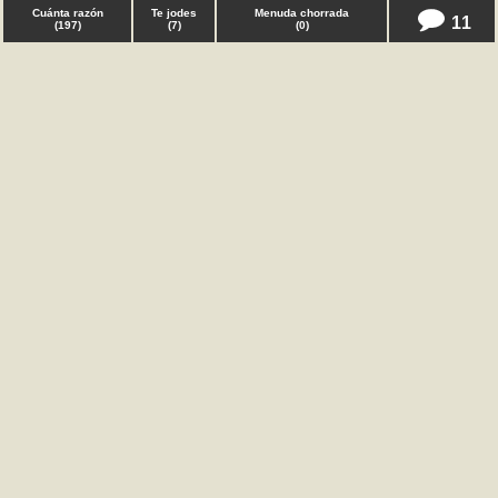
Cuánta razón
Te jodes
Menuda chorrada
11
(
197
)
(
7
)
(
0
)