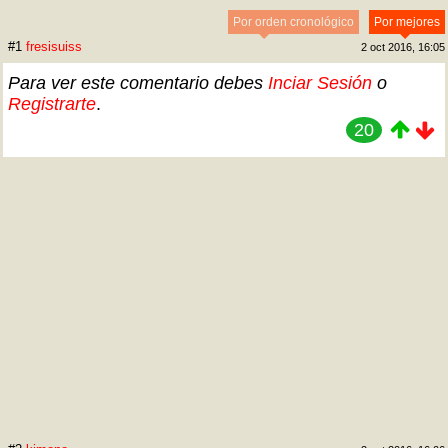
Por orden cronológico
Por mejores
#1
fresisuiss
2 oct 2016, 16:05
Para ver este comentario debes
Inciar Sesión
o
Registrarte
.
20