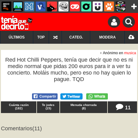
ÚLTIMOS
TOP
CATEG.
MODERA
♀ Anónimo en
musica
Red Hot Chilli Peppers, tenía que decir que no es ni
medio normal que pidas 200 euros para ir a ver tu
concierto. Moláis mucho, pero eso no hay quien lo
pague. TQD
Cuánta razón
Te jodes
Menuda chorrada
11
(
182
)
(
15
)
(
8
)
Comentarios
(11)