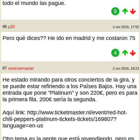
todo el mundo las pague.
9
#6
p20
2 oct 2016, 17:52
Pero qué dices?? He ido en madrid y me costaron 75
4
#7
sonicremaster
2 oct 2016, 18:23
He estado mirando para otros conciertos de la gira, y
se puede estar refiriendo a los Países Bajos. Hay una
entrada que pone "Platinum" y son 220€, pero es para
la primera fila. 200€ sería la segunda.
Aquí link: http://www.ticketmaster.nl/event/red-hot-
chili-peppers-platinum-tickets-tickets/169807?
language=en-us
Otro tema es la gente que está revendiendo, pero es