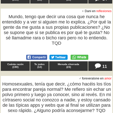
♀ Dani en
reflexiones
Mundo, tengo que decir una cosa que nunca he
entendido y a ver si alguien me lo explica. ¿Por qué la
gente da me gusta a sus propias publicaciones? ¿No
se supone que si se publica es por qué te gusta? No
sé llamadme rara o bicho raro pero no lo entiendo.
TQD
Cuánta razón
Te jodes
Menuda chorrada
11
(
190
)
(
12
)
(
23
)
♂ foreveralone en
amor
Homosexuales, tenía que decir, ¿cómo hacéis los tíos
para encontrar pareja normal? Me refiero sin echar un
polvo primero y luego ya conocer, sino al revés. En mi
círtrasero social no conozco a nadie, y estoy cansado
de las típicas apps y webs que al final se utilizan para
sexo rápido. ¿Alguno podría aconsejarme? TQD