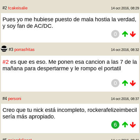
#2
tcakeisalie
14 oct 2016, 08:29
Pues yo me hubiese puesto de mala hostia la verdad,
y soy fan de AC/DC.
0
#3
porrasfritas
14 oct 2016, 08:32
#2
es que es eso. Me ponen esa cancion a las 7 de la
mañana para despertarme y le rompo el portatil
0
#4
personi
14 oct 2016, 08:37
Creo que tu nick está incompleto, rockerafelizeimbecil
sería más apropiado.
6