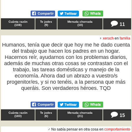
Cuánta razón
Te jodes
Menuda chorrada
11
(
108
)
(
9
)
(
10
)
♀
xerach
en
familia
Humanos, tenía que decir que hoy me he dado cuenta
del trabajo que hacen los padres en un hogar.
Hacernos reír, ayudarnos con los problemas diarios,
además de muchas otras cosas se contrastan con el
trabajo, las tareas domésticas y manejo de la
economía. Ahora dad un abrazo a vuestro/s
progenitor/es, y si no tenéis, a la persona que más
queráis. Son verdaderos héroes. TQD
Cuánta razón
Te jodes
Menuda chorrada
15
(
183
)
(
6
)
(
21
)
♂ No sabía pensar en otra cosa en
comportamiento