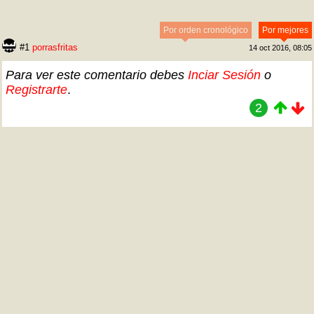
Por orden cronológico
Por mejores
#1
porrasfritas
14 oct 2016, 08:05
Para ver este comentario debes
Inciar Sesión
o
Registrarte
.
2