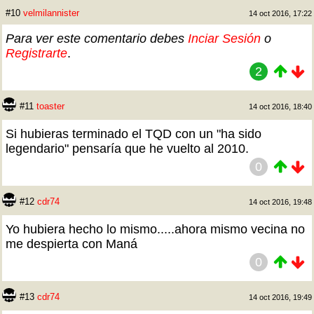
#10
velmilannister
14 oct 2016, 17:22
Para ver este comentario debes
Inciar Sesión
o
Registrarte
.
2
#11
toaster
14 oct 2016, 18:40
Si hubieras terminado el TQD con un "ha sido
legendario" pensaría que he vuelto al 2010.
0
#12
cdr74
14 oct 2016, 19:48
Yo hubiera hecho lo mismo.....ahora mismo vecina no
me despierta con Maná
0
#13
cdr74
14 oct 2016, 19:49