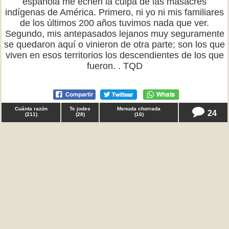
española me echen la culpa de las masacres
indígenas de América. Primero, ni yo ni mis familiares
de los últimos 200 años tuvimos nada que ver.
Segundo, mis antepasados lejanos muy seguramente
se quedaron aquí o vinieron de otra parte; son los que
viven en esos territorios los descendientes de los que
fueron. . TQD
Cuánta razón
Te jodes
Menuda chorrada
24
(
211
)
(
28
)
(
16
)