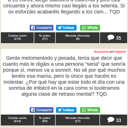
cincuenta y ahora mismo casi llegáis a los setenta. Si
os esforzáis acabaréis llegando a los cien... TQD
Cuánta razón
Te jodes
Menuda chorrada
35
(
170
)
(
17
)
(
8
)
fresisuiss
en
higiene
Gente metomentodo y pesada, tenía que decir que
cuanto más le digáis a una persona "seria" que sonría
porque sí, menos va a sonreír. No sé por qué muchos
tenéis esa manía, pero lo único que hacéis es
molestar. ¿Por qué hay que estar todo el día con una
sonrisa de imbécil en la cara como si tuviéramos
alguna clase de retraso mental? TQD
Cuánta razón
Te jodes
Menuda chorrada
33
(
214
)
(
50
)
(
17
)