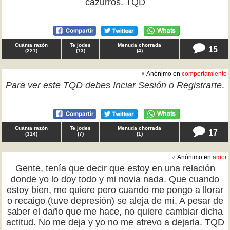
cazurros. TQD
Cuánta razón
Te jodes
Menuda chorrada
15
(
221
)
(
13
)
(
4
)
♀ Anónimo en
comportamiento
Para ver este TQD debes
Inciar Sesión
o
Registrarte
.
Cuánta razón
Te jodes
Menuda chorrada
17
(
314
)
(
7
)
(
1
)
♂ Anónimo en
amor
Gente, tenía que decir que estoy en una relación
donde yo lo doy todo y mi novia nada. Que cuando
estoy bien, me quiere pero cuando me pongo a llorar
o recaigo (tuve depresión) se aleja de mí. A pesar de
saber el daño que me hace, no quiere cambiar dicha
actitud. No me deja y yo no me atrevo a dejarla. TQD