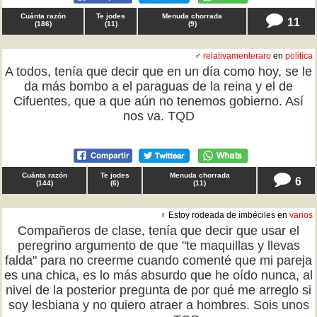
Cuánta razón
Te jodes
Menuda chorrada
11
(
186
)
(
11
)
(
9
)
♂
relativamenteraro
en
politica
A todos, tenía que decir que en un día como hoy, se le
da más bombo a el paraguas de la reina y el de
Cifuentes, que a que aún no tenemos gobierno. Así
nos va. TQD
Cuánta razón
Te jodes
Menuda chorrada
6
(
144
)
(
6
)
(
11
)
♀ Estoy rodeada de imbéciles en
varios
Compañeros de clase, tenía que decir que usar el
peregrino argumento de que "te maquillas y llevas
falda" para no creerme cuando comenté que mi pareja
es una chica, es lo más absurdo que he oído nunca, al
nivel de la posterior pregunta de por qué me arreglo si
soy lesbiana y no quiero atraer a hombres. Sois unos