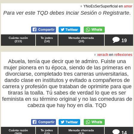
♀ YNoEsSerSuperficial en
amor
Para ver este TQD debes
Inciar Sesión
o
Registrarte
.
Cuánta razón
Te jodes
Menuda chorrada
19
(
213
)
(
14
)
(
10
)
♀
xerach
en
reflexiones
Abuela, tenía que decir que te admiro. Fuiste una
mujer pionera en tu época, siendo de las primeras en
divorciarse, completado tres carreras universitarias,
dando clase en institutos y evitado a compañeros de
carrera y profesión que trataban de oprimirte para que
tiraras la toalla. Tú sabes de verdad lo que es ser
feminista en su término original y no las comeduras de
cabeza que hay hoy en día. TQD
Cuánta razón
Te jodes
Menuda chorrada
14
(
369
)
(
12
)
(
13
)