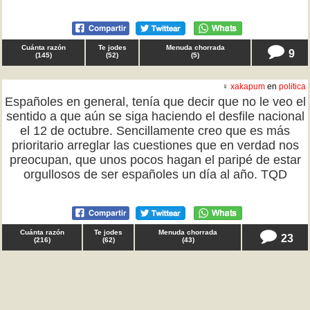
Cuánta razón
Te jodes
Menuda chorrada
9
(
145
)
(
52
)
(
5
)
♀
xakapum
en
politica
Españoles en general, tenía que decir que no le veo el
sentido a que aún se siga haciendo el desfile nacional
el 12 de octubre. Sencillamente creo que es más
prioritario arreglar las cuestiones que en verdad nos
preocupan, que unos pocos hagan el paripé de estar
orgullosos de ser españoles un día al año. TQD
Cuánta razón
Te jodes
Menuda chorrada
23
(
216
)
(
62
)
(
43
)