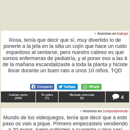
♀ Anónimo en
trabajo
Rosa, tenía que decir que sí, muy divertido lo de
ponerle a la jefa en la silla un cojín que hace un ruido
espantoso al sentarse, pero nuestro cabreo es que
somos enfermeras de pediatría, y al poner eso a las 6
de la mañana escandalizaste a toda la planta y hiciste
llorar durante un buen rato a unos 10 niños. TQD
Cuánta razón
Te jodes
Menuda chorrada
4
(
168
)
(
7
)
(
3
)
♂ Anónimo en
comportamiento
Mundo de los videojuegos, tenía que decir que a este
paso os vais a pique. Primero empezasteis vendiendo
a 20 euros, luego subisteis a cuarenta y pico casi