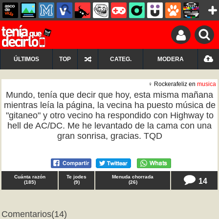
ÚLTIMOS
TOP
CATEG.
MODERA
♀ Rockerafeliz en
musica
Mundo, tenía que decir que hoy, esta misma mañana
mientras leía la página, la vecina ha puesto música de
"gitaneo" y otro vecino ha respondido con Highway to
hell de AC/DC. Me he levantado de la cama con una
gran sonrisa, gracias. TQD
Cuánta razón
Te jodes
Menuda chorrada
14
(
185
)
(
9
)
(
26
)
Comentarios
(14)