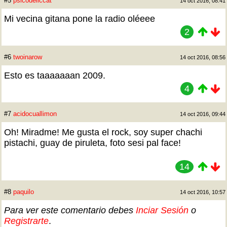
#5
psicodeliccat
14 oct 2016, 08:41
Mi vecina gitana pone la radio oléeee
2
#6
twoinarow
14 oct 2016, 08:56
Esto es taaaaaaan 2009.
4
#7
acidocuallimon
14 oct 2016, 09:44
Oh! Miradme! Me gusta el rock, soy super chachi
pistachi, guay de piruleta, foto sesi pal face!
14
#8
paquilo
14 oct 2016, 10:57
Para ver este comentario debes
Inciar Sesión
o
Registrarte
.