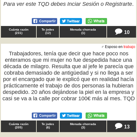
Para ver este TQD debes
Inciar Sesión
o
Registrarte
.
Cuánta razón
Te jodes
Menuda chorrada
10
(
231
)
(
12
)
(
1
)
♂ Esposo en
trabajo
Trabajadores, tenía que decir que hace poco nos
enteramos que mi mujer no fue despedida hace una
década de milagro. Resulta que al jefe le parecía que
cobraba demasiado de antigüedad y si no llega a ser
por el encargado que le explicó que en realidad hacía
prácticamente el trabajo de dos personas la hubieran
despedido. 20 años dejándose la piel en la empresa y
casi se va a la calle por cobrar 100€ más al mes. TQD
Cuánta razón
Te jodes
Menuda chorrada
13
(
205
)
(
6
)
(
3
)