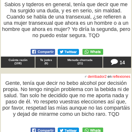
Sabios y tqderos en general, tenía que decir que me
ha surgido una duda, y es en serio, sin maldad.
Cuando se habla de una transexual, ¿se refieren a
una mujer transexual que ahora es un hombre o a un
hombre que ahora es mujer? Yo diría la segunda, pero
no puedo estar segura. TQD
Cuánta razón
Te jodes
Menuda chorrada
14
(
108
)
(
6
)
(
21
)
♂
derribador2
en
reflexiones
Gente, tenía que decir no bebo alcohol por decisión
propia. No tengo ningún problema con la bebida ni de
salud. Tan solo he decidido que no me aporta nada y
paso de él. Yo respeto vuestras elecciones así que,
por favor, respetad las mías aunque no las compartáis
y dejad de mirarme como un bicho raro. TQD