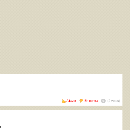
A favor
En contra
(2 votos)
0
r