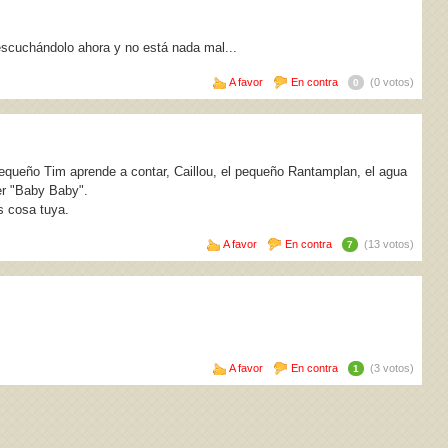
escuchándolo ahora y no está nada mal...
A favor
En contra
(0 votos)
0
equeño Tim aprende a contar, Caillou, el pequeño Rantamplan, el agua
ber "Baby Baby".
s cosa tuya.
A favor
En contra
(13 votos)
7
A favor
En contra
(3 votos)
1