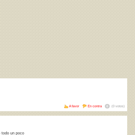
A favor
En contra
(0 votos)
0
e todo un poco