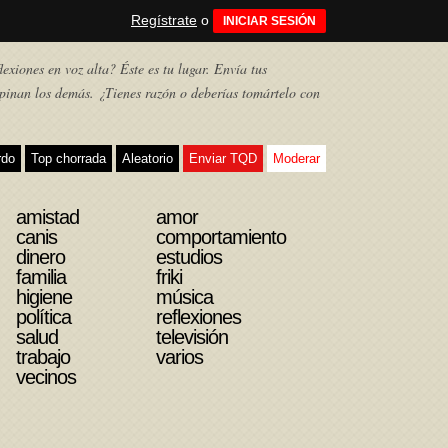
Regístrate
o
INICIAR SESIÓN
exiones en voz alta? Éste es tu lugar. Envía tus
pinan los demás. ¿Tienes razón o deberías tomártelo con
rdo
Top chorrada
Aleatorio
Enviar TQD
Moderar
amistad
amor
canis
comportamiento
dinero
estudios
familia
friki
higiene
música
política
reflexiones
salud
televisión
trabajo
varios
vecinos