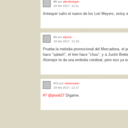
#8 por
silentbobgrn
19 feb 2017, 12:11
Anteayer salío el nuevo de los Lori Meyers, estoy 
#9 por
eljuicio
19 feb 2017, 12:16
Prueba la melodia promocional del Mercadona, el p
hace "splash", el tren hace "chuu", y a Justin Bie
Alomejor te da una embolia cerebral, pero eso ya e
#10 por
misstoaster
19 feb 2017, 12:17
#7
@prooli27
Dígame.