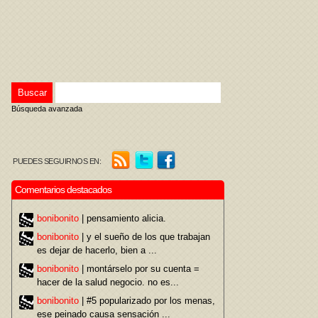
Búsqueda avanzada
PUEDES SEGUIRNOS EN:
Comentarios destacados
bonibonito
| pensamiento alicia.
bonibonito
| y el sueño de los que trabajan
es dejar de hacerlo, bien a ...
bonibonito
| montárselo por su cuenta =
hacer de la salud negocio. no es...
bonibonito
| #5 popularizado por los menas,
ese peinado causa sensación ...