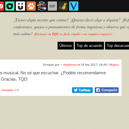
¿Tienes algún secreto que contar? ¿Quieres decir algo a alguien? ¿Refl
confesiones, quejas o pensamientos de forma ingeniosa y observa qué o
más calma?
¡Envíanos tu TQD, es fácil, rápido y no requiere registro!
Últimos
Top de acuerdo
Top desacue
Enviado por
♂
thedrenox
el 16 feb 2017, 16:48 /
Música
isis musical. No sé que escuchar. ¿Podéis recomendarme
. Gracias. TQD
 chorrada
(19)
TQD