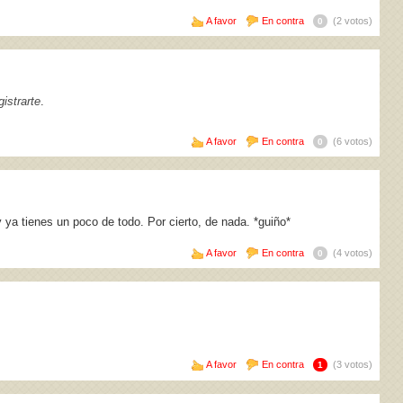
A favor
En contra
(2 votos)
0
istrarte
.
A favor
En contra
(6 votos)
0
 ya tienes un poco de todo. Por cierto, de nada. *guiño*
A favor
En contra
(4 votos)
0
A favor
En contra
(3 votos)
1