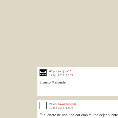
#3 por
juanjose13
19 feb 2017, 12:05
Juanito Makande
#4 por
tiovivobaneado
19 feb 2017, 12:06
El cuarteto de nos, the cat empire, the dejar hubnte