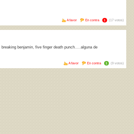
A favor
En contra
(17 votos)
1
 breaking benjamin, five finger death punch.....alguna de
A favor
En contra
(9 votos)
1