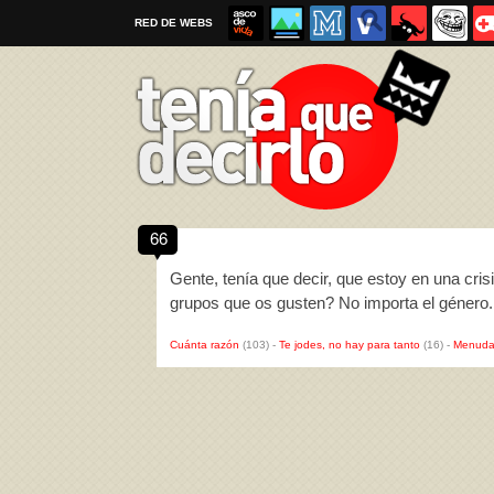
RED DE WEBS
66
Por favor, respeta las
reglas al enviar un TQD
Gente, tenía que decir, que estoy en una cr
grupos que os gusten? No importa el género
Cuánta razón
(103)
-
Te jodes, no hay para tanto
(16)
-
Menuda