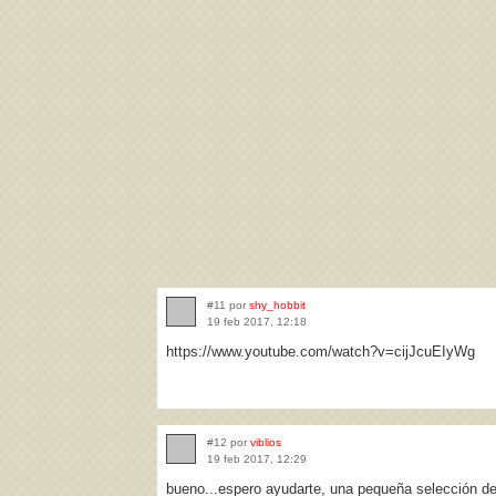
#11 por
shy_hobbit
19 feb 2017, 12:18
https://www.youtube.com/watch?v=cijJcuEIyWg
#12 por
viblios
19 feb 2017, 12:29
bueno...espero ayudarte, una pequeña selección d