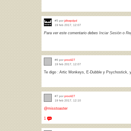
#5 por
jdkwpdpd
19 feb 2017, 12:07
Para ver este comentario debes
Inciar Sesión
o
Reg
#6 por
prooli27
19 feb 2017, 12:07
Te digo : Artic Monkeys, E-Dubble y Psychostick, y
#7 por
prooli27
19 feb 2017, 12:10
@misstoaster
1