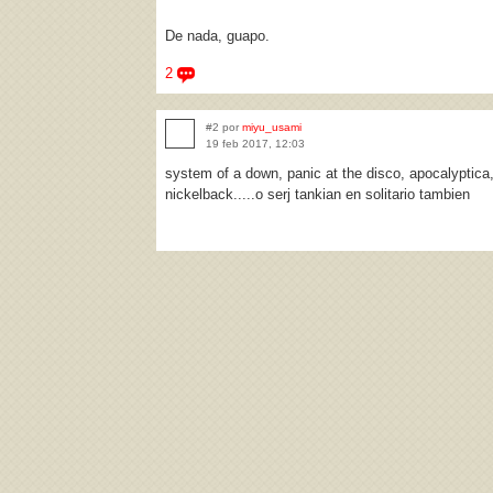
De nada, guapo.
2
#2 por
miyu_usami
19 feb 2017, 12:03
system of a down, panic at the disco, apocalyptica,
nickelback.....o serj tankian en solitario tambien