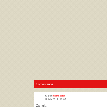
Acepto los
Términos de uso
,
Política de pr
Comentarios
#1 por
misstoaster
19 feb 2017, 12:02
Camela.