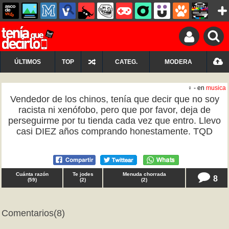
ÚLTIMOS
TOP
CATEG.
MODERA
♀ - en
musica
Vendedor de los chinos, tenía que decir que no soy
racista ni xenófobo, pero que por favor, deja de
perseguirme por tu tienda cada vez que entro. Llevo
casi DIEZ años comprando honestamente. TQD
Cuánta razón
Te jodes
Menuda chorrada
8
(
59
)
(
2
)
(
2
)
Comentarios
(8)