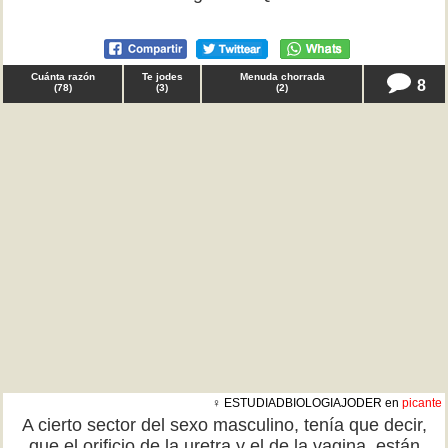
Cuánta razón
Te jodes
Menuda chorrada
8
(
78
)
(
3
)
(
2
)
♀ ESTUDIADBIOLOGIAJODER en
picante
A cierto sector del sexo masculino, tenía que decir,
que el orificio de la uretra y el de la vagina, están