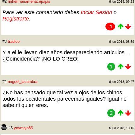
#2
mihermanamehacepajas
6 jun 2018, 08:23
Para ver este comentario debes
Inciar Sesión
o
Registrarte
.
-1
#3
tradico
6 jun 2018, 08:59
Y a el le llevan diez años desapareciendo artículos...
¿Coincidencia? ¡NO LO CREO!
1
#4
miguel_lacambra
6 jun 2018, 09:47
¿No has pensado que tal vez a ojos de los chinos
todos los occidentales parecemos iguales? Igual no
sabe ni quien eres.
2
#5
yoymiyo86
6 jun 2018, 10:16