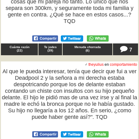
cosas que mi pareja no tanto. Lo único que nos
separa son 300km, y seguramente toda mi familia y
gente en contra. ¿Qué se hace en estos casos...?
TQD
Cuánta razón
Te jodes
Menuda chorrada
7
(
22
)
(
39
)
(
6
)
♂
theyulius
en
comportamiento
Al que le pueda interesar, tenía que decir que fui a ver
Deadpool 2 y la señora a mi derecha estaba
despotricando porque los de delante estaban
contando un chiste con insultos con su hijo pequeño
delante. El hijo le pidió mas de una vez irse y al final la
madre le echó la bronca porque no le había gustado.
Su hijo no llegaría a los 12 años. En serio, ¿como
puede haber gente así?". TQD