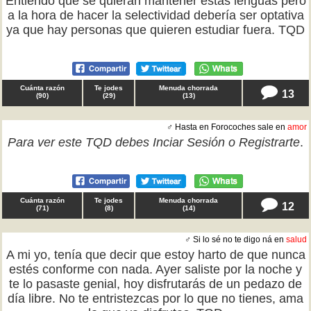
Entiendo que se quieran mantener estas lenguas pero
a la hora de hacer la selectividad debería ser optativa
ya que hay personas que quieren estudiar fuera. TQD
Cuánta razón
Te jodes
Menuda chorrada
13
(
90
)
(
29
)
(
13
)
♂ Hasta en Forocoches sale en
amor
Para ver este TQD debes
Inciar Sesión
o
Registrarte
.
Cuánta razón
Te jodes
Menuda chorrada
12
(
71
)
(
8
)
(
14
)
♂ Si lo sé no te digo ná en
salud
A mi yo, tenía que decir que estoy harto de que nunca
estés conforme con nada. Ayer saliste por la noche y
te lo pasaste genial, hoy disfrutarás de un pedazo de
día libre. No te entristezcas por lo que no tienes, ama