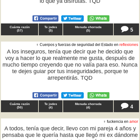
lo que ya disfrutas. TQD
Cuánta razón
Te jodes
Menuda chorrada
5
(
57
)
(
5
)
(
5
)
♀ Cuerpos y fuerzas de seguridad del Estado en
reflexiones
A los inseguros, tenía que decir que he decido que
voy a hacer lo que realmente me gusta, después de
mucho tiempo creyendo que no valía para eso. Nunca
te dejes guiar por tus inseguridades, porque te
arrepentirás. TQD
Cuánta razón
Te jodes
Menuda chorrada
4
(
50
)
(
4
)
(
4
)
♀ fuckencia en
amor
A todos, tenía que decir, llevo con mi pareja 4 años y
pensaba que le quería hasta que llegó mi ex dándome