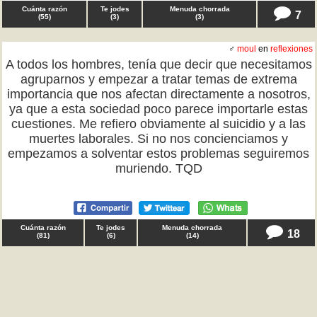
Cuánta razón
Te jodes
Menuda chorrada
7
(
55
)
(
3
)
(
3
)
♂
moul
en
reflexiones
A todos los hombres, tenía que decir que necesitamos
agruparnos y empezar a tratar temas de extrema
importancia que nos afectan directamente a nosotros,
ya que a esta sociedad poco parece importarle estas
cuestiones. Me refiero obviamente al suicidio y a las
muertes laborales. Si no nos concienciamos y
empezamos a solventar estos problemas seguiremos
muriendo. TQD
Cuánta razón
Te jodes
Menuda chorrada
18
(
81
)
(
6
)
(
14
)