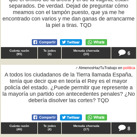
separados. De verdad. Dejad de preguntar cómo
meamos con el tampón puesto, que ya me he
encontrado con varios y me dan ganas de arrancarme
la piel a tiras. TQD
Cuánta razón
Te jodes
Menuda chorrada
6
(
95
)
(
3
)
(
10
)
♂ AlmenosHazTuTrabajo en
politica
A todos los ciudadanos de la Tierra llamada España,
tenía que decir que en teoría el Rey es el mayor
policía del estado. ¿Puede permitir que represente a
la mayoría un partido con antecedentes penales? ¿No
debería disolver las cortes? TQD
Cuánta razón
Te jodes
Menuda chorrada
8
(
46
)
(
4
)
(
17
)