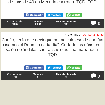
de más de 40 en Menuda chorrada. TQD. TQD
Cuánta razón
Te jodes
Menuda chorrada
3
(
166
)
(
894
)
(
38
)
♂ Anónimo en
comportamiento
Cariño, tenía que decir que no me vale eso de que “ya
pasamos el Roomba cada día”. Cortarte las uñas en el
salón dejándolas caer al suelo es una marranada.
TQD
Cuánta razón
Te jodes
Menuda chorrada
3
(
74
)
(
5
)
(
5
)