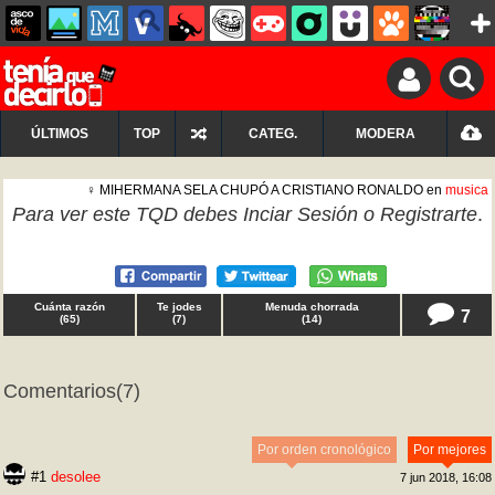
ÚLTIMOS
TOP
CATEG.
MODERA
♀ MIHERMANA SELA CHUPÓ A CRISTIANO RONALDO en
musica
Para ver este TQD debes
Inciar Sesión
o
Registrarte
.
Cuánta razón
Te jodes
Menuda chorrada
7
(
65
)
(
7
)
(
14
)
Comentarios
(7)
Por orden cronológico
Por mejores
#1
desolee
7 jun 2018, 16:08