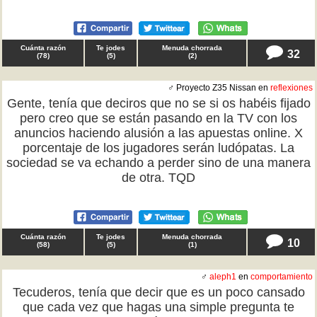
Cuánta razón
Te jodes
Menuda chorrada
32
(
78
)
(
5
)
(
2
)
♂ Proyecto Z35 Nissan en
reflexiones
Gente, tenía que deciros que no se si os habéis fijado
pero creo que se están pasando en la TV con los
anuncios haciendo alusión a las apuestas online. X
porcentaje de los jugadores serán ludópatas. La
sociedad se va echando a perder sino de una manera
de otra. TQD
Cuánta razón
Te jodes
Menuda chorrada
10
(
58
)
(
5
)
(
1
)
♂
aleph1
en
comportamiento
Tecuderos, tenía que decir que es un poco cansado
que cada vez que hagas una simple pregunta te