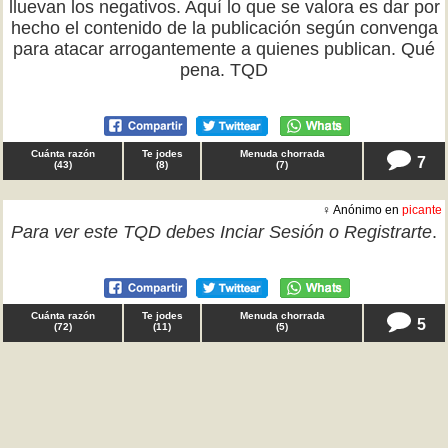
lluevan los negativos. Aquí lo que se valora es dar por
hecho el contenido de la publicación según convenga
para atacar arrogantemente a quienes publican. Qué
pena. TQD
Cuánta razón
Te jodes
Menuda chorrada
7
(
43
)
(
8
)
(
7
)
♀ Anónimo en
picante
Para ver este TQD debes
Inciar Sesión
o
Registrarte
.
Cuánta razón
Te jodes
Menuda chorrada
5
(
72
)
(
11
)
(
5
)