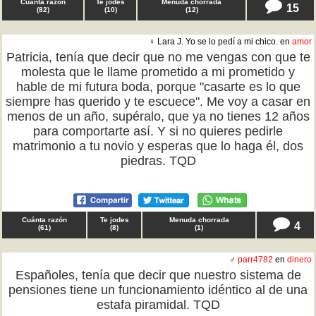
Cuánta razón
Te jodes
Menuda chorrada
15
(
82
)
(
10
)
(
12
)
♀ Lara J. Yo se lo pedí a mi chico. en
amor
Patricia, tenía que decir que no me vengas con que te
molesta que le llame prometido a mi prometido y
hable de mi futura boda, porque "casarte es lo que
siempre has querido y te escuece". Me voy a casar en
menos de un año, supéralo, que ya no tienes 12 años
para comportarte así. Y si no quieres pedirle
matrimonio a tu novio y esperas que lo haga él, dos
piedras. TQD
Cuánta razón
Te jodes
Menuda chorrada
4
(
61
)
(
8
)
(
1
)
♂
parr4782
en
dinero
Españoles, tenía que decir que nuestro sistema de
pensiones tiene un funcionamiento idéntico al de una
estafa piramidal. TQD