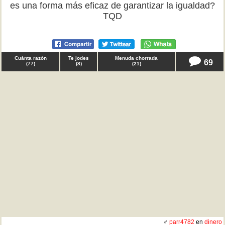
es una forma más eficaz de garantizar la igualdad?
TQD
Cuánta razón
Te jodes
Menuda chorrada
69
(
77
)
(
8
)
(
21
)
♂
parr4782
en
dinero