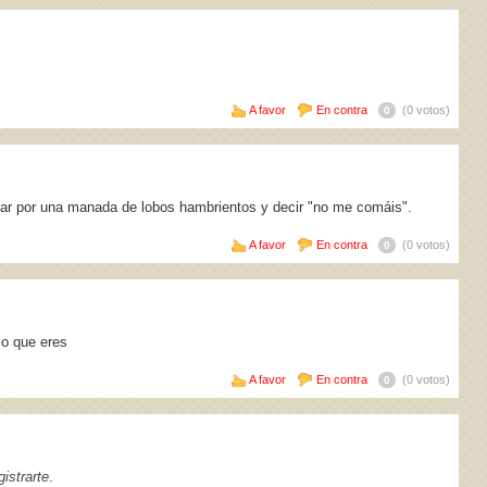
A favor
En contra
(0 votos)
0
sar por una manada de lobos hambrientos y decir "no me comáis".
A favor
En contra
(0 votos)
0
co que eres
A favor
En contra
(0 votos)
0
istrarte
.