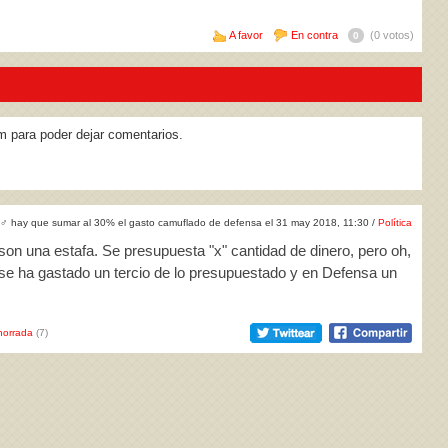
A favor
En contra
(0 votos)
0
m para poder dejar comentarios.
♂
hay que sumar al 30% el gasto camuflado de defensa el 31 may 2018, 11:30 /
Política
son una estafa. Se presupuesta "x" cantidad de dinero, pero oh,
D se ha gastado un tercio de lo presupuestado y en Defensa un
horrada
(7)