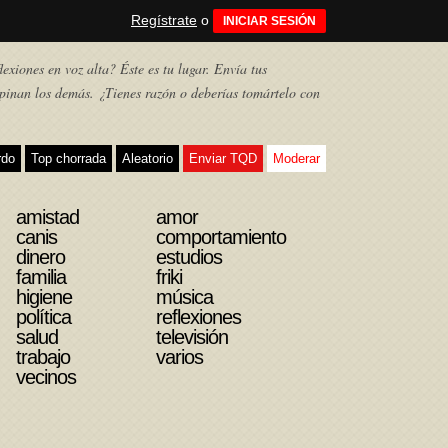
Regístrate
o
INICIAR SESIÓN
exiones en voz alta? Éste es tu lugar. Envía tus
pinan los demás. ¿Tienes razón o deberías tomártelo con
rdo
Top chorrada
Aleatorio
Enviar TQD
Moderar
amistad
amor
canis
comportamiento
dinero
estudios
familia
friki
higiene
música
política
reflexiones
salud
televisión
trabajo
varios
vecinos