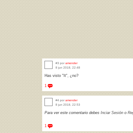
#3 por
amender
8 jun 2018, 22:48
Has visto "It", ¿no?
1
#4 por
amender
8 jun 2018, 22:53
Para ver este comentario debes
Inciar Sesión
o
Reg
1