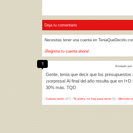
Deja tu comentario
Necesitas tener una cuenta en TeniaQueDecirlo.co
¡Registra tu cuenta ahora!
1
Enviado por
Gente, tenía que decir que los presupuestos 
¡sorpresa! Al final del año resulta que en I+
30% más. TQD
Cuánta razón
(47)
-
Te jodes, no hay para tanto
(5)
-
Menuda c