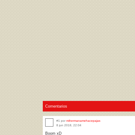
Acepto los
Términos de uso
,
Política de pr
Comentarios
#1 por
mihermanamehacepajas
8 jun 2018, 22:04
Boom xD