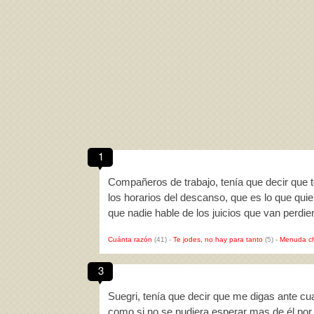
1
Compañeros de trabajo, tenía que decir que 
los horarios del descanso, que es lo que qui
que nadie hable de los juicios que van perdi
Cuánta razón
(41)
-
Te jodes, no hay para tanto
(5)
-
Menuda c
3
Suegri, tenía que decir que me digas ante cu
como si no se pudiera esperar mas de él por 