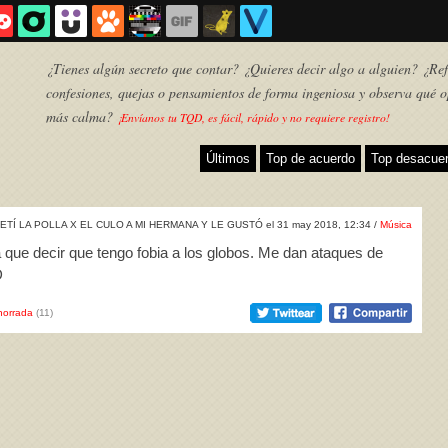
¿Tienes algún secreto que contar? ¿Quieres decir algo a alguien? ¿Refl
confesiones, quejas o pensamientos de forma ingeniosa y observa qué o
más calma?
¡Envíanos tu TQD, es fácil, rápido y no requiere registro!
Últimos
Top de acuerdo
Top desacue
ETÍ LA POLLA X EL CULO A MI HERMANA Y LE GUSTÓ el 31 may 2018, 12:34 /
Música
a que decir que tengo fobia a los globos. Me dan ataques de
D
horrada
(11)
TQD