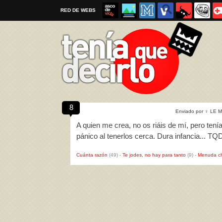
RED DE WEBS
8
Enviado por
♀
LE M
Por favor, respeta las
reglas al enviar un TQD
A quien me crea, no os riáis de mí, pero tení
pánico al tenerlos cerca. Dura infancia... TQ
Cuánta razón
(49)
-
Te jodes, no hay para tanto
(9)
-
Menuda c