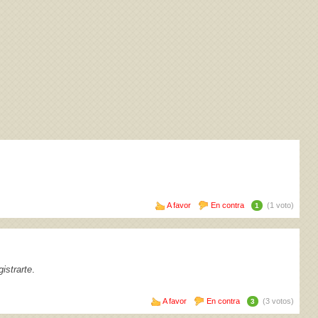
A favor
En contra
(1 voto)
1
istrarte
.
A favor
En contra
(3 votos)
3