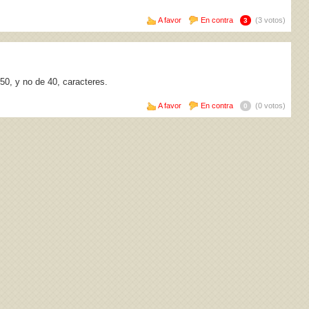
A favor
En contra
(3 votos)
3
50, y no de 40, caracteres.
A favor
En contra
(0 votos)
0