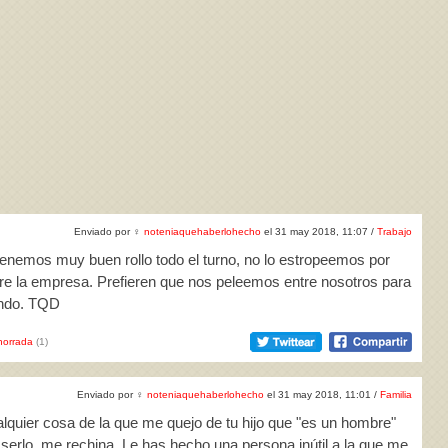
Enviado por
♀
noteniaquehaberlohecho
el 31 may 2018, 11:07 /
Trabajo
tenemos muy buen rollo todo el turno, no lo estropeemos por
ere la empresa. Prefieren que nos peleemos entre nosotros para
endo. TQD
horrada
(1)
Enviado por
♀
noteniaquehaberlohecho
el 31 may 2018, 11:01 /
Familia
alquier cosa de la que me quejo de tu hijo que "es un hombre"
serlo, me rechina. Le has hecho una persona inútil a la que me