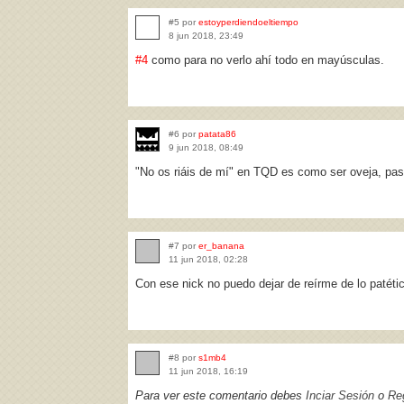
#5 por
estoyperdiendoeltiempo
8 jun 2018, 23:49
#4
como para no verlo ahí todo en mayúsculas.
#6 por
patata86
9 jun 2018, 08:49
"No os riáis de mí" en TQD es como ser oveja, pa
#7 por
er_banana
11 jun 2018, 02:28
Con ese nick no puedo dejar de reírme de lo patéti
#8 por
s1mb4
11 jun 2018, 16:19
Para ver este comentario debes
Inciar Sesión
o
Reg