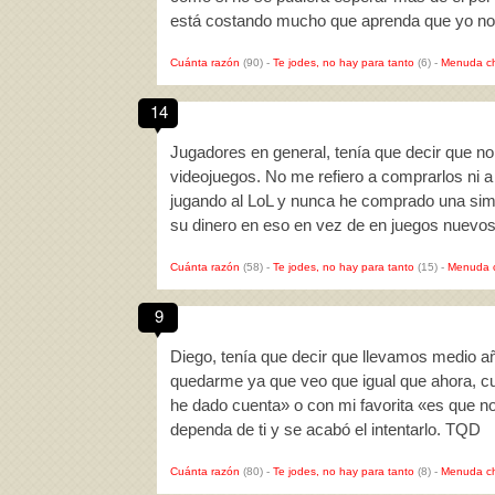
está costando mucho que aprenda que yo no
Cuánta razón
(90)
-
Te jodes, no hay para tanto
(6)
-
Menuda c
14
Jugadores en general, tenía que decir que n
videojuegos. No me refiero a comprarlos ni a
jugando al LoL y nunca he comprado una simp
su dinero en eso en vez de en juegos nuevo
Cuánta razón
(58)
-
Te jodes, no hay para tanto
(15)
-
Menuda 
9
Diego, tenía que decir que llevamos medio a
quedarme ya que veo que igual que ahora, cua
he dado cuenta» o con mi favorita «es que n
dependa de ti y se acabó el intentarlo. TQD
Cuánta razón
(80)
-
Te jodes, no hay para tanto
(8)
-
Menuda c