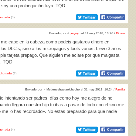
 soy una prolongación tuya. TQD
horrada
(3)
Enviado por
♂
yayoyo
el 31 may 2018, 10:26 /
Dinero
o me cabe en la cabeza como podeis gastaros dinero en
 los DLC's, sino a los micropagos y loots varios. Llevo 3 años
le tarjeta prepago. Que alguien me aclare por que malgasta
s. TQD
chorrada
(8)
Enviado por
♀
Metieneshastaelchocho el 31 may 2018, 10:24 /
Familia
ño intentando ser padres, días como hoy me alegro de no
ndo llegara nuestro hijo tu ibas a pasar de todo con el «no me
o me lo has recordado». No estas preparado para que nadie
horrada
(4)