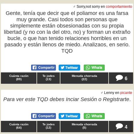
♂ Sorry,not sorry en
comportamiento
Gente, tenía que decir que el poliamor es una farsa
muy grande. Casi todos son personas que
simplemente están obsesionadas con su propia
libertad (y no con la del otro, no) y forman un extraño
bucle, o que han tenido relaciones horribles en un
pasado y están llenos de miedo. Analizaos, en serio.
TQD
Cuánta razón
Te jodes
Menuda chorrada
6
(
89
)
(
13
)
(
22
)
♂ Lenny en
picante
Para ver este TQD debes
Inciar Sesión
o
Registrarte
.
Cuánta razón
Te jodes
Menuda chorrada
4
(
64
)
(
12
)
(
5
)