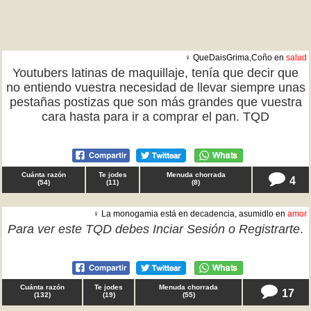
♀ QueDaisGrima,Coño en
salud
Youtubers latinas de maquillaje, tenía que decir que
no entiendo vuestra necesidad de llevar siempre unas
pestañas postizas que son más grandes que vuestra
cara hasta para ir a comprar el pan. TQD
Cuánta razón
Te jodes
Menuda chorrada
4
(
54
)
(
11
)
(
8
)
♀ La monogamia está en decadencia, asumidlo en
amor
Para ver este TQD debes
Inciar Sesión
o
Registrarte
.
Cuánta razón
Te jodes
Menuda chorrada
17
(
132
)
(
19
)
(
55
)