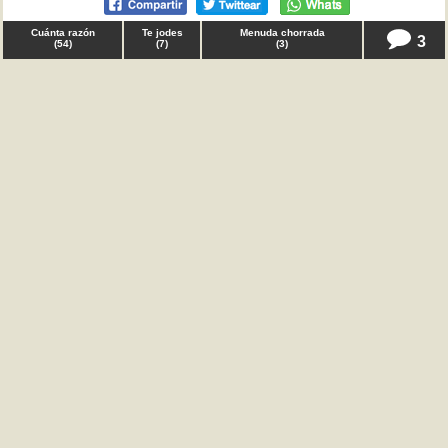
Cuánta razón
Te jodes
Menuda chorrada
3
(
54
)
(
7
)
(
3
)