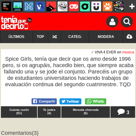
ÚLTIMOS
TOP
CATEG.
MODERA
♂ VIVA 4 EVER en
musica
Spice Girls, tenía que decir que os amo desde 1996
pero, si os agrupáis, hacedlo bien, que siempre acaba
fallando una y se jode el conjunto. Parecéis un grupo
de estudiantes universitarios haciendo trabajos de
evaluación continua del segundo cuatrimestre. TQD
Cuánta razón
Te jodes
Menuda chorrada
3
(
51
)
(
4
)
(
6
)
Comentarios
(3)