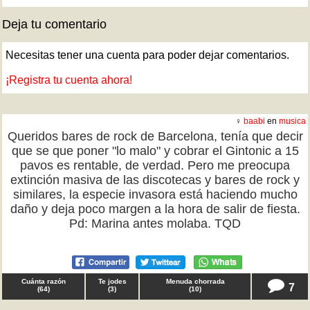
Deja tu comentario
Necesitas tener una cuenta para poder dejar comentarios.
¡Registra tu cuenta ahora!
♀
baabi
en
musica
Queridos bares de rock de Barcelona, tenía que decir
que se que poner "lo malo" y cobrar el Gintonic a 15
pavos es rentable, de verdad. Pero me preocupa
extinción masiva de las discotecas y bares de rock y
similares, la especie invasora está haciendo mucho
daño y deja poco margen a la hora de salir de fiesta.
Pd: Marina antes molaba. TQD
Cuánta razón
Te jodes
Menuda chorrada
7
(
64
)
(
3
)
(
10
)