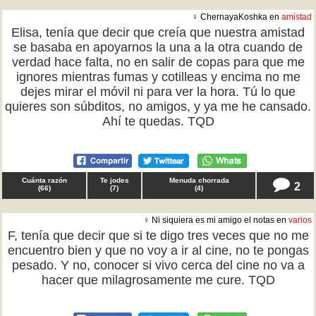
♀ ChernayaKoshka en
amistad
Elisa, tenía que decir que creía que nuestra amistad
se basaba en apoyarnos la una a la otra cuando de
verdad hace falta, no en salir de copas para que me
ignores mientras fumas y cotilleas y encima no me
dejes mirar el móvil ni para ver la hora. Tú lo que
quieres son súbditos, no amigos, y ya me he cansado.
Ahí te quedas. TQD
Cuánta razón
Te jodes
Menuda chorrada
2
(
66
)
(
7
)
(
4
)
♀ Ni siquiera es mi amigo el notas en
varios
F, tenía que decir que si te digo tres veces que no me
encuentro bien y que no voy a ir al cine, no te pongas
pesado. Y no, conocer si vivo cerca del cine no va a
hacer que milagrosamente me cure. TQD