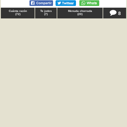
Cuánta razón
Te jodes
Menuda chorrada
8
(
72
)
(
7
)
(
20
)