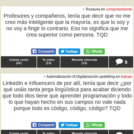
♀ Rosaura en
comportamiento
Profesores y compañeros, tenía que decir que no me
creo más inteligente que la mayoría, es que lo soy y
no voy a fingir lo contrario. Eso no significa que me
crea superior como persona. TQD
Cuánta razón
Te jodes
Menuda chorrada
9
(
42
)
(
13
)
(
13
)
♂ Automatización IA Digitalización upskilling en
trabajo
LinkedIn e influencers de por allí, tenía que decir ¿por
qué usáis tanta jerga lingüística para acabar diciendo
que todo dios tiene que aprender programación y todo
lo que hayan hecho en sus campos no vale nada
porque todo es código, código, código? TQD
Cuánta razón
Te jodes
Menuda chorrada