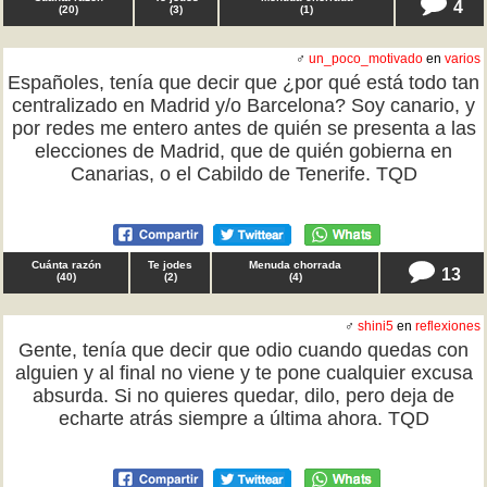
4
(
20
)
(
3
)
(
1
)
♂
un_poco_motivado
en
varios
Españoles, tenía que decir que ¿por qué está todo tan
centralizado en Madrid y/o Barcelona? Soy canario, y
por redes me entero antes de quién se presenta a las
elecciones de Madrid, que de quién gobierna en
Canarias, o el Cabildo de Tenerife. TQD
Cuánta razón
Te jodes
Menuda chorrada
13
(
40
)
(
2
)
(
4
)
♂
shini5
en
reflexiones
Gente, tenía que decir que odio cuando quedas con
alguien y al final no viene y te pone cualquier excusa
absurda. Si no quieres quedar, dilo, pero deja de
echarte atrás siempre a última ahora. TQD