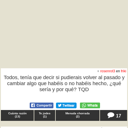
♀
rosenrot3
en
friki
Todos, tenía que decir si pudierais volver al pasado y
cambiar algo que habéis o no habéis hecho, ¿qué
sería y por qué? TQD
Cuánta razón
Te jodes
Menuda chorrada
17
(
13
)
(
1
)
(
2
)