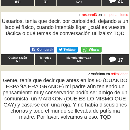
21
(
96
)
(
6
)
(
14
)
♀
rosenrot3
en
comportamiento
Usuarios, tenía que decir, por curiosidad, dejando a un
lado el físico, cuando intentáis ligar ¿cuál es vuestra
táctica o qué temas de conversación utilizáis? TQD
Cuánta razón
Te jodes
Menuda chorrada
17
(
7
)
(
3
)
(
3
)
♂ Anónimo en
reflexiones
Gente, tenía que decir que antes en los 90 (CUANDO
ESPAÑA ERA GRANDE) mi padre aún teniendo un
pensamiento muy conservador podía ser amigo de un
comunista, un MARIKON (QUE ES LO MISMO QUE
GAY) y casarse con una roja. Y no había discusiones
chorras y todo el mundo se llevaba de putísima
madre. Por favor, volvamos a eso. TQD