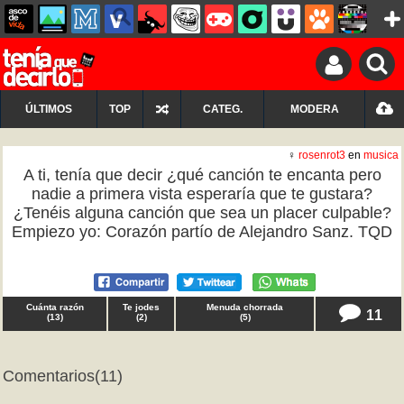
ÚLTIMOS
TOP
CATEG.
MODERA
♀
rosenrot3
en
musica
A ti, tenía que decir ¿qué canción te encanta pero
nadie a primera vista esperaría que te gustara?
¿Tenéis alguna canción que sea un placer culpable?
Empiezo yo: Corazón partío de Alejandro Sanz. TQD
Cuánta razón
Te jodes
Menuda chorrada
11
(
13
)
(
2
)
(
5
)
Comentarios
(11)