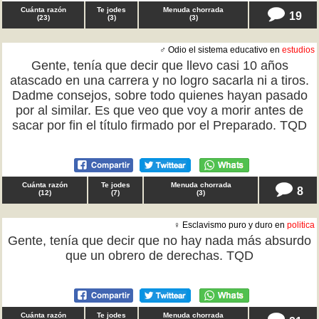
Cuánta razón
Te jodes
Menuda chorrada
19
(
23
)
(
3
)
(
3
)
♂ Odio el sistema educativo en
estudios
Gente, tenía que decir que llevo casi 10 años
atascado en una carrera y no logro sacarla ni a tiros.
Dadme consejos, sobre todo quienes hayan pasado
por al similar. Es que veo que voy a morir antes de
sacar por fin el título firmado por el Preparado. TQD
Cuánta razón
Te jodes
Menuda chorrada
8
(
12
)
(
7
)
(
3
)
♀ Esclavismo puro y duro en
politica
Gente, tenía que decir que no hay nada más absurdo
que un obrero de derechas. TQD
Cuánta razón
Te jodes
Menuda chorrada