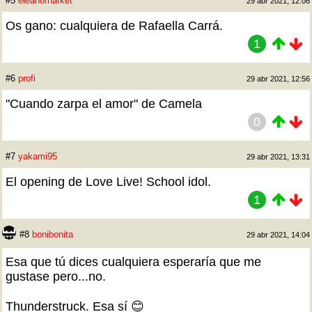
#5
eleanorharket
29 abr 2021, 12:06
Os gano: cualquiera de Rafaella Carrá.
1
#6
profi
29 abr 2021, 12:56
"Cuando zarpa el amor" de Camela
0
#7
yakami95
29 abr 2021, 13:31
El opening de Love Live! School idol.
1
#8
bonibonita
29 abr 2021, 14:04
Esa que tú dices cualquiera esperaría que me
gustase pero...no.
Thunderstruck. Esa sí 😊