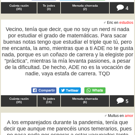
Cuánta razón
Te jodes
Menuda chorrada
4
(
35
)
(
3
)
(
2
)
♂ Eric en
estudios
Vecino, tenía que decir, que no soy un nerd ni nada
por estudiar el grado de matemáticas. Para sacar
buenas notas tengo que estudiar el triple que tú, pero
me encanta, la amo, mientras que a ti ADE no te gusta
nada, porque es un coñazo de carrera y la elegiste por
"práctica", mientras la mía levanta pasiones, a pesar
de la dificultad. De hecho, ADE no es la vocación de
nadie, vaya estafa de carrera. TQD
Cuánta razón
Te jodes
Menuda chorrada
5
(
35
)
(
15
)
(
6
)
♂ Multus en
amor
A los emparejados durante la pandemia, tenía que
decir que aunque me parecéis unos temerarios, pues