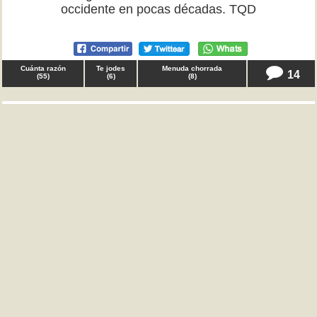
occidente en pocas décadas. TQD
Cuánta razón
Te jodes
Menuda chorrada
14
(
55
)
(
6
)
(
8
)
♂ Anónimo en
varios
Gente, tenía que decir que tengo más de 20 años,
nunca me han dado ni un beso ni han intentado ligar
conmigo. Todas las chicas que me interesaban (no
pocas) o tenían pareja o no estaban interesadas. A
estas alturas no puedo evitar sentir resentimiento y
frustración. ¿Algún consejo? TQD
Cuánta razón
Te jodes
Menuda chorrada
9
(
20
)
(
13
)
(
4
)
♀ Rosenrot en
salud
Gente, tenía que decir que creo que ahora que todos