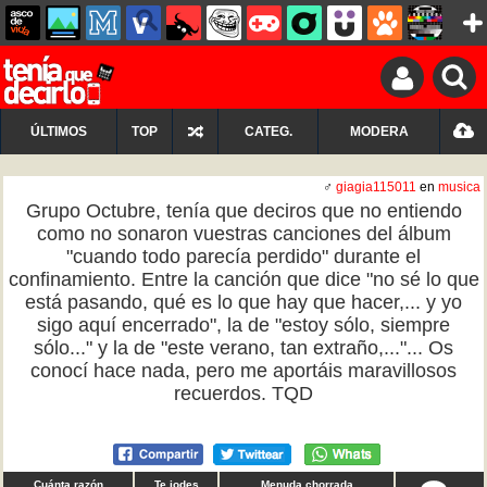
ÚLTIMOS
TOP
CATEG.
MODERA
♂
giagia115011
en
musica
Grupo Octubre, tenía que deciros que no entiendo
como no sonaron vuestras canciones del álbum
"cuando todo parecía perdido" durante el
confinamiento. Entre la canción que dice "no sé lo que
está pasando, qué es lo que hay que hacer,... y yo
sigo aquí encerrado", la de "estoy sólo, siempre
sólo..." y la de "este verano, tan extraño,..."... Os
conocí hace nada, pero me aportáis maravillosos
recuerdos. TQD
Cuánta razón
Te jodes
Menuda chorrada