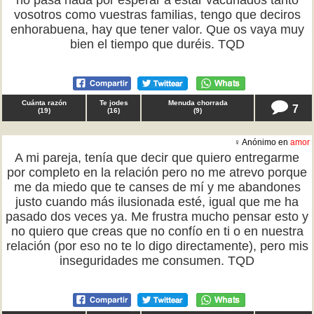
no pasa nada por esperar a estar vacunados tanto
vosotros como vuestras familias, tengo que deciros
enhorabuena, hay que tener valor. Que os vaya muy
bien el tiempo que duréis. TQD
Cuánta razón
Te jodes
Menuda chorrada
7
(
19
)
(
16
)
(
9
)
♀ Anónimo en
amor
A mi pareja, tenía que decir que quiero entregarme
por completo en la relación pero no me atrevo porque
me da miedo que te canses de mí y me abandones
justo cuando más ilusionada esté, igual que me ha
pasado dos veces ya. Me frustra mucho pensar esto y
no quiero que creas que no confío en ti o en nuestra
relación (por eso no te lo digo directamente), pero mis
inseguridades me consumen. TQD