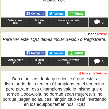
hastío. TQD
Cuánta razón
Te jodes
Menuda chorrada
0
(
16
)
(
1
)
(
2
)
♀ Bea en
amistad
Para ver este TQD debes
Inciar Sesión
o
Registrarte
.
Cuánta razón
Te jodes
Menuda chorrada
3
(
17
)
(
3
)
(
2
)
♂
bitchute
en
reflexiones
Barcelonistas, tenía que decir sé que estáis
disfrutando de la tercera Champions en el femenino,
pero para mí esa Champions vale lo mismo que el
torneo Coca-Cola, no porque sean mujeres, si no
porque juegan solas, casi ningún club está invirtiendo
en los equipos femeninos. TQD