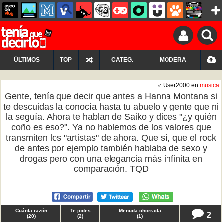
ÚLTIMOS
TOP
CATEG.
MODERA
♂ User2000 en
musica
Gente, tenía que decir que antes a Hanna Montana si
te descuidas la conocía hasta tu abuelo y gente que ni
la seguía. Ahora te hablan de Saiko y dices "¿y quién
coño es eso?". Ya no hablemos de los valores que
transmiten los "artistas" de ahora. Que sí, que el rock
de antes por ejemplo también hablaba de sexo y
drogas pero con una elegancia más infinita en
comparación. TQD
Cuánta razón
Te jodes
Menuda chorrada
2
(
20
)
(
2
)
(
1
)