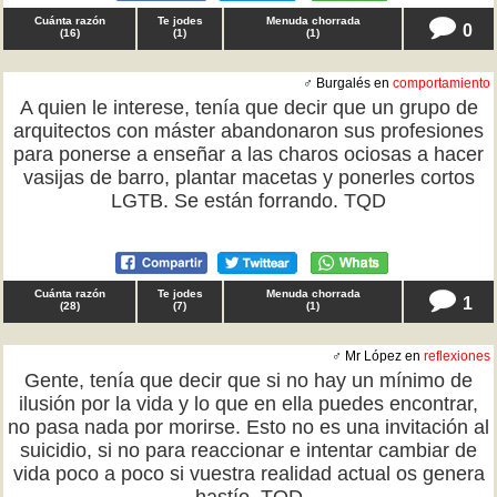
Cuánta razón
Te jodes
Menuda chorrada
0
(
16
)
(
1
)
(
1
)
♂ Burgalés en
comportamiento
A quien le interese, tenía que decir que un grupo de
arquitectos con máster abandonaron sus profesiones
para ponerse a enseñar a las charos ociosas a hacer
vasijas de barro, plantar macetas y ponerles cortos
LGTB. Se están forrando. TQD
Cuánta razón
Te jodes
Menuda chorrada
1
(
28
)
(
7
)
(
1
)
♂ Mr López en
reflexiones
Gente, tenía que decir que si no hay un mínimo de
ilusión por la vida y lo que en ella puedes encontrar,
no pasa nada por morirse. Esto no es una invitación al
suicidio, si no para reaccionar e intentar cambiar de
vida poco a poco si vuestra realidad actual os genera