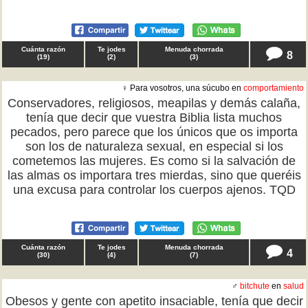
Cuánta razón
Te jodes
Menuda chorrada
8
(
19
)
(
2
)
(
3
)
♀ Para vosotros, una súcubo en
comportamiento
Conservadores, religiosos, meapilas y demás calaña,
tenía que decir que vuestra Biblia lista muchos
pecados, pero parece que los únicos que os importa
son los de naturaleza sexual, en especial si los
cometemos las mujeres. Es como si la salvación de
las almas os importara tres mierdas, sino que queréis
una excusa para controlar los cuerpos ajenos. TQD
Cuánta razón
Te jodes
Menuda chorrada
4
(
30
)
(
4
)
(
7
)
♂
bitchute
en
salud
Obesos y gente con apetito insaciable, tenía que decir