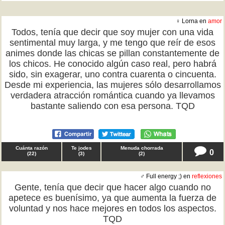
♀ Lorna en
amor
Todos, tenía que decir que soy mujer con una vida
sentimental muy larga, y me tengo que reír de esos
animes donde las chicas se pillan constantemente de
los chicos. He conocido algún caso real, pero habrá
sido, sin exagerar, uno contra cuarenta o cincuenta.
Desde mi experiencia, las mujeres sólo desarrollamos
verdadera atracción romántica cuando ya llevamos
bastante saliendo con esa persona. TQD
Cuánta razón
Te jodes
Menuda chorrada
0
(
22
)
(
3
)
(
2
)
♂ Full energy ;) en
reflexiones
Gente, tenía que decir que hacer algo cuando no
apetece es buenísimo, ya que aumenta la fuerza de
voluntad y nos hace mejores en todos los aspectos.
TQD