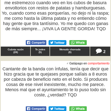
me estremezco cuando veo en los cubos de basura
envoltorios con restos de patatas y hamburguesas.
Yo, cuando como esas porquerías, no dejo ni la raspa;
me como hasta la última patata y no entiendo cómo
hay gente que tira tantísimo. Yo me quedo con ganas
de más siempre... ¡VIVA LA GENTE GORDA! TQD
Cuánta razón
Te jodes
Menuda chorrada
2
(
28
)
(
5
)
(
9
)
♂ Galápago en
comportamiento
Cantante de la banda con ínfulas, tenía que decir que
hizo gracia que te quejases porque salíais a 8 euros
por cabeza de beneficio neto en el bolo. Si produces
cosas de ese nivel inexistente, mucho me parece.
Menos mal que el ayuntamiento te lo puso todo sin
coste, ¿verdad? TQD