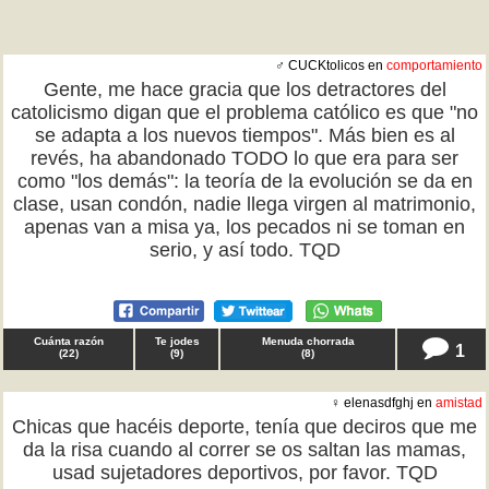
♂ CUCKtolicos en
comportamiento
Gente, me hace gracia que los detractores del
catolicismo digan que el problema católico es que "no
se adapta a los nuevos tiempos". Más bien es al
revés, ha abandonado TODO lo que era para ser
como "los demás": la teoría de la evolución se da en
clase, usan condón, nadie llega virgen al matrimonio,
apenas van a misa ya, los pecados ni se toman en
serio, y así todo. TQD
Cuánta razón
Te jodes
Menuda chorrada
1
(
22
)
(
9
)
(
8
)
♀ elenasdfghj en
amistad
Chicas que hacéis deporte, tenía que deciros que me
da la risa cuando al correr se os saltan las mamas,
usad sujetadores deportivos, por favor. TQD