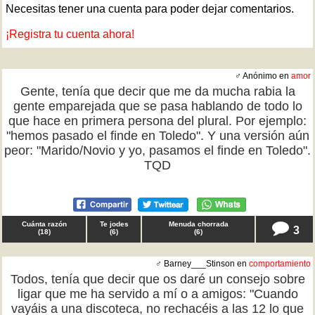
Necesitas tener una cuenta para poder dejar comentarios.
¡Registra tu cuenta ahora!
♂ Anónimo en
amor
Gente, tenía que decir que me da mucha rabia la
gente emparejada que se pasa hablando de todo lo
que hace en primera persona del plural. Por ejemplo:
"hemos pasado el finde en Toledo". Y una versión aún
peor: "Marido/Novio y yo, pasamos el finde en Toledo".
TQD
Cuánta razón
Te jodes
Menuda chorrada
3
(
18
)
(
6
)
(
6
)
♂ Barney___Stinson en
comportamiento
Todos, tenía que decir que os daré un consejo sobre
ligar que me ha servido a mí o a amigos: "Cuando
vayáis a una discoteca, no rechacéis a las 12 lo que