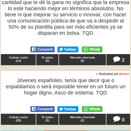
cantidad que te dé la gana no significa que la empresa
lo esté haciendo mejor en términos absolutos. No
tiene ni que mejorar su servicio o innovar, con hacer
una comunicación pública de que va a despedir al
50% de su plantilla para ser más eficientes ya se
disparan en bolsa. TQD
Cuánta razón
Te jodes
Menuda chorrada
2
(
14
)
(
3
)
(
0
)
♀ Anónimo en
dinero
Jóvenes españoles, tenía que decir que o
espabilamos o será imposible tener en un futuro un
hogar digno. Asco de sistema. TQD
Cuánta razón
Te jodes
Menuda chorrada
0
(
25
)
(
3
)
(
2
)