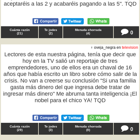
aceptaréis a las 2 y acabaréis pagando a las 5". TQD
Cuánta razón
Te jodes
Menuda chorrada
0
(
21
)
(
2
)
(
4
)
♀ oveja_negra en
television
Lectores de esta nuestra página, tenía que decir que
hoy en la TV salió un reportaje de tres
emprendedores, uno de ellos era un chaval de 16
años que había escrito un libro sobre cómo salir de la
crisis. No van a creerse su conclusión "Si una familia
gasta más dinero del que ingresa debe tratar de
ingresar más dinero" Me abruma tanta inteligencia ¡El
nobel para el chico YA! TQD
Cuánta razón
Te jodes
Menuda chorrada
0
(
29
)
(
3
)
(
0
)