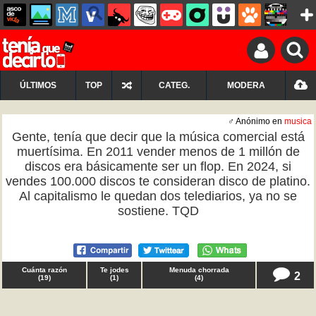
ÚLTIMOS
TOP
CATEG.
MODERA
♂ Anónimo en
musica
Gente, tenía que decir que la música comercial está
muertísima. En 2011 vender menos de 1 millón de
discos era básicamente ser un flop. En 2024, si
vendes 100.000 discos te consideran disco de platino.
Al capitalismo le quedan dos telediarios, ya no se
sostiene. TQD
Cuánta razón
Te jodes
Menuda chorrada
2
(
19
)
(
1
)
(
4
)