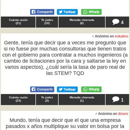
Cuánta razón
Te jodes
Menuda chorrada
4
(
21
)
(
10
)
(
6
)
♂ Anónimo en
estudios
Gente, tenía que decir que a veces me pregunto que
si no fuese por muchas consultoras que tienen tratos
con el gobierno para contratar a muchos ingenieros (a
cambio de licitaciones por la cara y saltarse la ley en
varios aspectos), ¿cuál sería la tasa de paro real de
las STEM? TQD
Cuánta razón
Te jodes
Menuda chorrada
1
(
23
)
(
3
)
(
1
)
♂ Anónimo en
dinero
Mundo, tenía que decir que el que una empresa
pasados x años multiplique su valor en bolsa por la