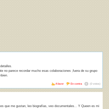
detalles.
te no parece recordar mucho esas colaboraciones ,fuera de su grupo
mbien.
A favor
En contra
(0 votos)
0
tes que me gustan, leo biografías, veo documentales... Y Queen es mi