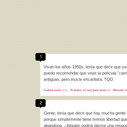
1
Vivan los años 1950s, tenía que decir que ya 
puedo recomendar que veas la película "camb
antiguas, pero esa te encantará. TQD
Cuánta razón
(12)
-
Te jodes, no hay para tanto
(2)
-
Menuda c
2
Gente, tenía que decir que hay mucha gente 
porque simplemente tiene menos libertad que
abandona. ¿Alguien podría darme una respue