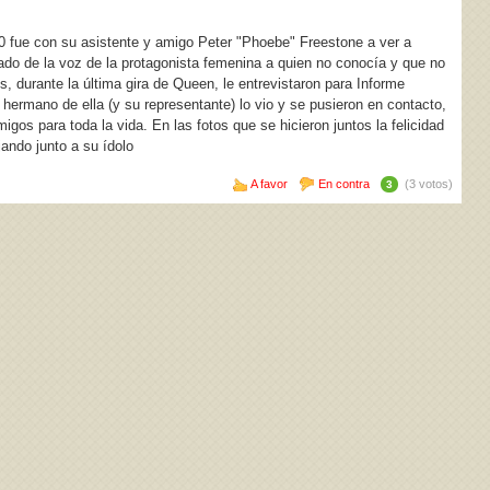
 80 fue con su asistente y amigo Peter "Phoebe" Freestone a ver a
do de la voz de la protagonista femenina a quien no conocía y que no
, durante la última gira de Queen, le entrevistaron para Informe
l hermano de ella (y su representante) lo vio y se pusieron en contacto,
migos para toda la vida. En las fotos que se hicieron juntos la felicidad
ando junto a su ídolo
A favor
En contra
(3 votos)
3