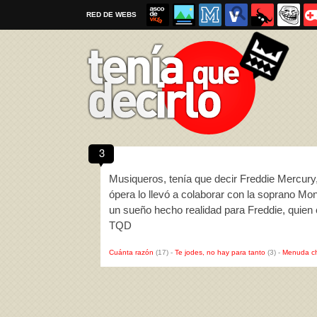
RED DE WEBS
3
Por favor, respeta las
reglas al enviar un TQD
Musiqueros, tenía que decir Freddie Mercury, 
ópera lo llevó a colaborar con la soprano Mo
un sueño hecho realidad para Freddie, quien
TQD
Cuánta razón
(17)
-
Te jodes, no hay para tanto
(3)
-
Menuda c