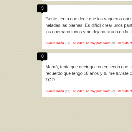
3
Gente, tenía que decir que los vaqueros oprim
heladas las piernas. Es difícil crear unos pa
los quemaba todos y no dejaba ni uno en la f
Cuánta razón
(21)
-
Te jodes, no hay para tanto
(9)
-
Menuda c
0
Mamá, tenía que decir que no entiendo que 
recuerdo que tengo 18 años y tú me tuviste 
TQD
Cuánta razón
(16)
-
Te jodes, no hay para tanto
(2)
-
Menuda c