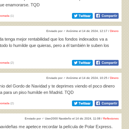
 que enamorarse. TQD
horrada
(1)
Enviado por
♂
Anónimo el 14 dic 2024, 12:17 /
Dinero
nda tenga mejor rentabilidad que los fondos indexados va a
 todo lo humilde que quieras, pero a él también le suben los
horrada
(2)
Enviado por
♂
Anónimo el 14 dic 2024, 10:25 /
Dinero
mio del Gordo de Navidad y te deprimes viendo el poco dinero
ía para un piso humilde en Madrid. TQD
horrada
(2)
Enviado por
♂
User2000 Navideño el 14 dic 2024, 11:08 /
Reflexiones
navideñas me apetece recordar la película de Polar Express.