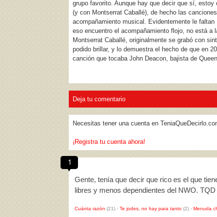
grupo favorito. Aunque hay que decir que sí, estoy
(y con Montserrat Caballé), de hecho las canciones e
acompañamiento musical. Evidentemente le faltan 
eso encuentro el acompañamiento flojo, no está a la
Montserrat Caballé, originalmente se grabó con sint
podido brillar, y lo demuestra el hecho de que en 
canción que tocaba John Deacon, bajista de Queen y
Deja tu comentario
Necesitas tener una cuenta en TeniaQueDecirlo.co
¡Registra tu cuenta ahora!
1
Gente, tenía que decir que rico es el que tie
libres y menos dependientes del NWO. TQD
Cuánta razón
(21)
-
Te jodes, no hay para tanto
(2)
-
Menuda c