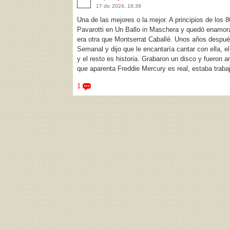
17 dic 2024, 18:39
Una de las mejores o la mejor. A principios de los
Pavarotti en Un Ballo in Maschera y quedó enamora
era otra que Montserrat Caballé. Unos años después
Semanal y dijo que le encantaría cantar con ella, e
y el resto es historia. Grabaron un disco y fueron a
que aparenta Freddie Mercury es real, estaba trabaj
1