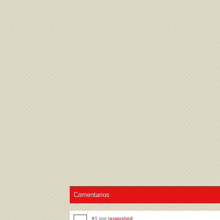
Acepto los
Términos de uso
,
Política de pr
Comentarios
#1 por
raywashed