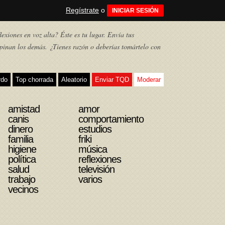
Regístrate
o
INICIAR SESIÓN
exiones en voz alta? Éste es tu lugar. Envía tus
pinan los demás. ¿Tienes razón o deberías tomártelo con
rdo
Top chorrada
Aleatorio
Enviar TQD
Moderar
amistad
amor
canis
comportamiento
dinero
estudios
familia
friki
higiene
música
política
reflexiones
salud
televisión
trabajo
varios
vecinos