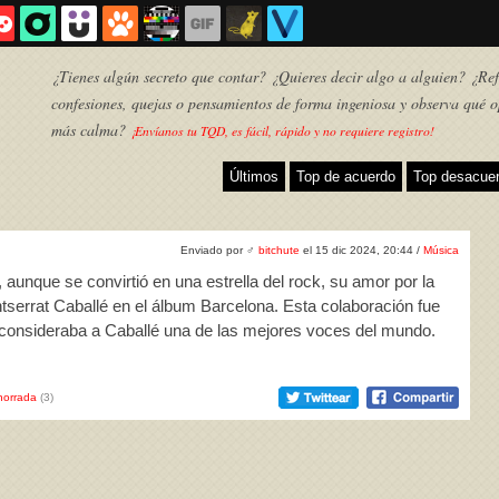
¿Tienes algún secreto que contar? ¿Quieres decir algo a alguien? ¿Refl
confesiones, quejas o pensamientos de forma ingeniosa y observa qué o
más calma?
¡Envíanos tu TQD, es fácil, rápido y no requiere registro!
Últimos
Top de acuerdo
Top desacue
Enviado por
♂
bitchute
el 15 dic 2024, 20:44 /
Música
aunque se convirtió en una estrella del rock, su amor por la
ntserrat Caballé en el álbum Barcelona. Esta colaboración fue
 consideraba a Caballé una de las mejores voces del mundo.
TQD
horrada
(3)