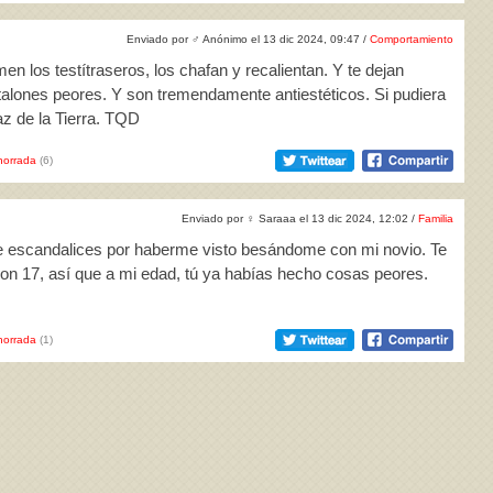
Enviado por
♂
Anónimo el 13 dic 2024, 09:47 /
Comportamiento
en los testítraseros, los chafan y recalientan. Y te dejan
ntalones peores. Y son tremendamente antiestéticos. Si pudiera
az de la Tierra. TQD
horrada
(6)
Enviado por
♀
Saraaa el 13 dic 2024, 12:02 /
Familia
te escandalices por haberme visto besándome con mi novio. Te
con 17, así que a mi edad, tú ya habías hecho cosas peores.
horrada
(1)