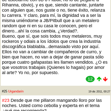
Rihanna, obvio), y es que, siendo cantante, juntarte
con alguien que, nos guste o no, tiene éxito, relanza
tu carrera. Y claro, para mí, la dignidad va a ser la
misma uniéndome a JB/Pitbull que a un metalero
random que ni en su casa le conocen, pero el
dinero...ahí la cosa cambia, ¿Verdad?.
Bueno, que sí, que sois todos muy metaleros, muy
rockeros y odiais a los ídolos que crea la industria
discográfica blablabla...demasiado visto por aquí.
Ellos no van a cambiar de compañeros de curro, y
bien que hacen, no van a dejar de ganar pasta sólo
porque cuatro gafapastas les llamen vendidos. ¿O es
que vosotros trabajais (Quienes lo hagais) por amor
al arte? Yo no, por supuesto.
12
#25
Urgandarin
19 dic 2011, 00:27
#23
Desde que me pillaron mangando lloro por las
noches. Usted como cebolla y experta en el tema
¿qué me recomienda?