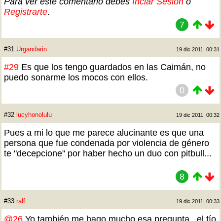
Para ver este comentario debes
Inciar Sesión
o
Registrarte
.
7
#31
Urgandarin
19 dic 2011, 00:31
#29
Es que los tengo guardados en las Caimán, no
puedo sonarme los mocos con ellos.
0
#32
lucyhonolulu
19 dic 2011, 00:32
Pues a mi lo que me parece alucinante es que una
persona que fue condenada por violencia de género
te "decepcione" por haber hecho un duo con pitbull...
8
#33
ralf
19 dic 2011, 00:33
@26
Yo también me hago mucho esa pregunta...el tío