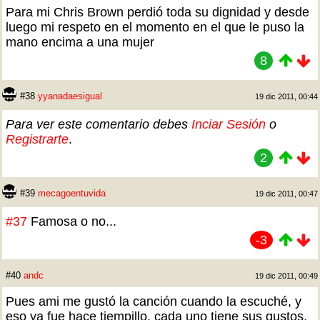
Para mi Chris Brown perdió toda su dignidad y desde
luego mi respeto en el momento en el que le puso la
mano encima a una mujer
8
#38
yyanadaesigual
19 dic 2011, 00:44
Para ver este comentario debes
Inciar Sesión
o
Registrarte
.
2
#39
mecagoentuvida
19 dic 2011, 00:47
#37
Famosa o no...
-3
#40
andc
19 dic 2011, 00:49
Pues ami me gustó la canción cuando la escuché, y
eso ya fue hace tiempillo, cada uno tiene sus gustos,