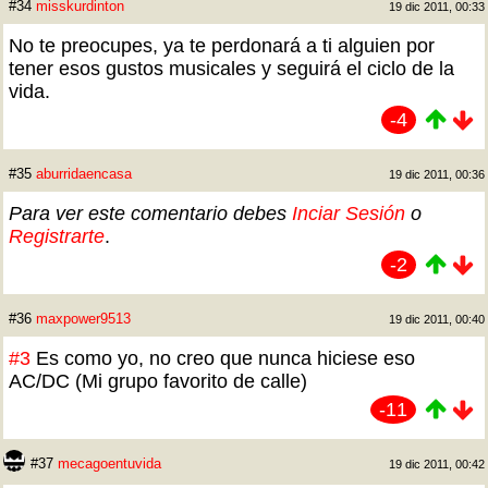
#34
misskurdinton
19 dic 2011, 00:33
No te preocupes, ya te perdonará a ti alguien por
tener esos gustos musicales y seguirá el ciclo de la
vida.
-4
#35
aburridaencasa
19 dic 2011, 00:36
Para ver este comentario debes
Inciar Sesión
o
Registrarte
.
-2
#36
maxpower9513
19 dic 2011, 00:40
#3
Es como yo, no creo que nunca hiciese eso
AC/DC (Mi grupo favorito de calle)
-11
#37
mecagoentuvida
19 dic 2011, 00:42