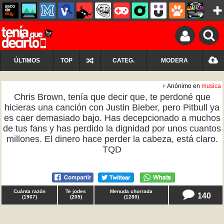
ÚLTIMOS
TOP
CATEG.
MODERA
♀ Anónimo en
musica
Chris Brown, tenía que decir que, te perdoné que
hicieras una canción con Justin Bieber, pero Pitbull ya
es caer demasiado bajo. Has decepcionado a muchos
de tus fans y has perdido la dignidad por unos cuantos
millones. El dinero hace perder la cabeza, está claro.
TQD
Cuánta razón
Te jodes
Menuda chorrada
140
(
1967
)
(
205
)
(
1280
)