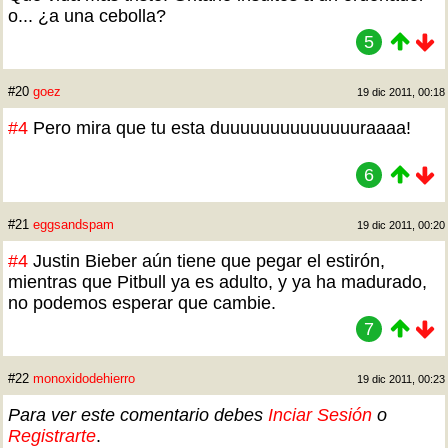
o... ¿a una cebolla?
5
#20
goez
19 dic 2011, 00:18
#4
Pero mira que tu esta duuuuuuuuuuuuuuraaaa!
6
#21
eggsandspam
19 dic 2011, 00:20
#4
Justin Bieber aún tiene que pegar el estirón,
mientras que Pitbull ya es adulto, y ya ha madurado,
no podemos esperar que cambie.
7
#22
monoxidodehierro
19 dic 2011, 00:23
Para ver este comentario debes
Inciar Sesión
o
Registrarte
.