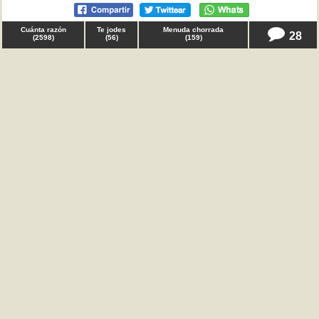
Cuánta razón
Te jodes
Menuda chorrada
28
(
2598
)
(
56
)
(
159
)