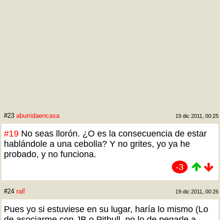
#23
aburridaencasa
19 dic 2011, 00:25
#19
No seas llorón. ¿O es la consecuencia de estar
hablándole a una cebolla? Y no grites, yo ya he
probado, y no funciona.
-3
#24
ralf
19 dic 2011, 00:26
Pues yo si estuviese en su lugar, haría lo mismo (Lo
de asociarme con JB o Pitbull, no lo de pegarle a