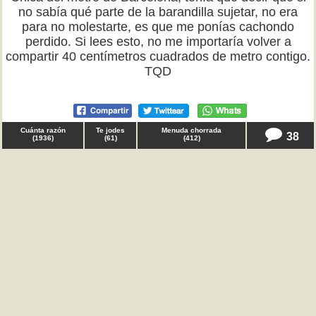
no sabía qué parte de la barandilla sujetar, no era
para no molestarte, es que me ponías cachondo
perdido. Si lees esto, no me importaría volver a
compartir 40 centímetros cuadrados de metro contigo.
TQD
Cuánta razón
Te jodes
Menuda chorrada
38
(
1936
)
(
61
)
(
412
)