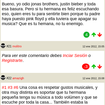
Bueno, yo odio jonas brothers, justin bieber y toda
esa basura. Pero si tu hermana es feliz escuchando
eso, quien eres tu para sentirte bien porque tu padre
haya puesto pink floyd y ella tuviera que apagar su
musica? Que es tu hemana, no tu enemigo.
4
#21
molitro
12 ene 2012, 15:05
Para ver este comentario debes
Inciar Sesión
o
Registrarte
.
-3
#22
amazigh
12 ene 2012, 15:08
#1
#3
#6
Una cosa es respetar gustos musicales, y
otra muy distinta es soportar que tu hermana
pequeña tenga su música a todo volúmen y que se
escuche por toda la casa... También estaba la