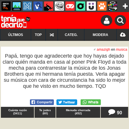
ÚLTIMOS
TOP
CATEG.
MODERA
♂
amazigh
en
musica
Papá, tengo que agradecerte que hoy hayas dejado
claro quién manda en casa al poner Pink Floyd a toda
mecha para contrarrestar la música de los Jonas
Brothers que mi hermana tenía puesta. Verla apagar
su música con cara de circunstancia ha sido lo mejor
que he visto en mucho tiempo. TQD
Cuánta razón
Te jodes
Menuda chorrada
90
(
3411
)
(
60
)
(
452
)