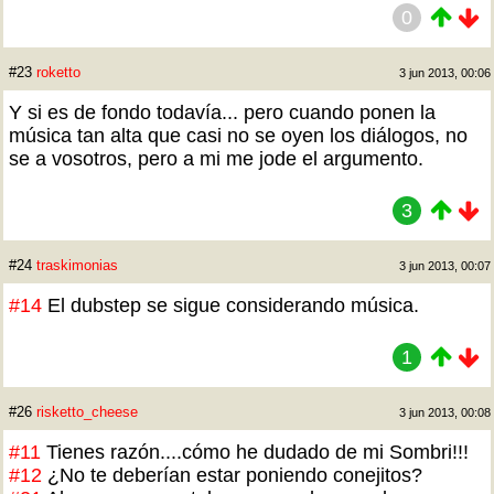
0
#23
roketto
3 jun 2013, 00:06
Y si es de fondo todavía... pero cuando ponen la
música tan alta que casi no se oyen los diálogos, no
se a vosotros, pero a mi me jode el argumento.
3
#24
traskimonias
3 jun 2013, 00:07
#14
El dubstep se sigue considerando música.
1
#26
risketto_cheese
3 jun 2013, 00:08
#11
Tienes razón....cómo he dudado de mi Sombri!!!
#12
¿No te deberían estar poniendo conejitos?