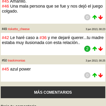
#45
Amarillo.
#46
Una mala persona que se fue y nos dejó el juego
colgado.
0
#49
risketto_cheese
3 jun 2013, 00:23
#42
Le haré caso a
#36
y me dejaré querer...tu madre
estaba muy ilusionada con esta relación..
2
#50
traskimonias
3 jun 2013, 00:25
#45
azul power
0
MÁS COMENTARIOS