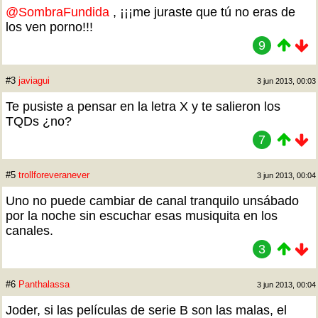
@SombraFundida
, ¡¡¡me juraste que tú no eras de
los ven porno!!!
9
#3
javiagui
3 jun 2013, 00:03
Te pusiste a pensar en la letra X y te salieron los
TQDs ¿no?
7
#5
trollforeveranever
3 jun 2013, 00:04
Uno no puede cambiar de canal tranquilo unsábado
por la noche sin escuchar esas musiquita en los
canales.
3
#6
Panthalassa
3 jun 2013, 00:04
Joder, si las películas de serie B son las malas, el