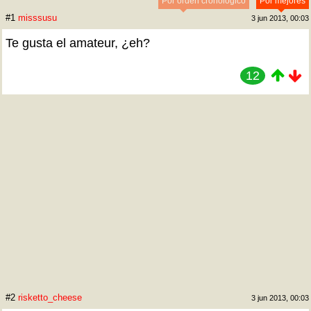
Por orden cronológico
Por mejores
#1
misssusu
3 jun 2013, 00:03
Te gusta el amateur, ¿eh?
12
#2
risketto_cheese
3 jun 2013, 00:03