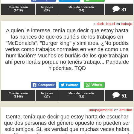
Cuánta razón
Te jodes
Menuda chorrada
81
(
1016
)
(
28
)
(
84
)
♂
dark_kloud
en
trabajo
A quien le interese, tenía que decir que estoy hasta
las narices de que os burléis de los trabajos en
"McDonald's", "Burger king" y similares. ¿No podéis
verlos como trabajos normales en vez de como una
humillación? Muchos os burláis de los que trabajan
ahí pero lloráis porque no tenéis trabajo... Panda de
hipócritas. TQD
Cuánta razón
Te jodes
Menuda chorrada
51
(
1346
)
(
27
)
(
62
)
unapajamental
en
amistad
Gente, tenía que decir que estoy harta de escuchar
que dos personas del género opuesto no pueden ser
solo amigos. Sí, es verdad que muchas veces habrá