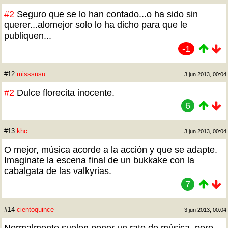
#2
Seguro que se lo han contado...o ha sido sin
querer...alomejor solo lo ha dicho para que le
publiquen...
-1
#12
misssusu
3 jun 2013, 00:04
#2
Dulce florecita inocente.
6
#13
khc
3 jun 2013, 00:04
O mejor, música acorde a la acción y que se adapte.
Imaginate la escena final de un bukkake con la
cabalgata de las valkyrias.
7
#14
cientoquince
3 jun 2013, 00:04