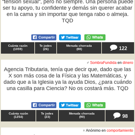
"tensión sexual", pero no siempre. Una persona puede
ser tu apoyo, tu confidente y demás sin querer acabar
en la cama y sin importar que tenga rabo o almeja.
TQD
Cuánta razón
Te jodes
Menuda chorrada
122
(
1059
)
(
26
)
(
88
)
♂
SombraFundida
en
dinero
Agencia Tributaria, tenía que decir que, dado que las
X son más cosa de la Física y las Matemáticas, y
dado que a la Iglesia ya la ayuda Dios, ¿para cuándo
una casilla para Ciencia? No os costará más. TQD
Cuánta razón
Te jodes
Menuda chorrada
98
(
1254
)
(
23
)
(
90
)
♀ Anónimo en
comportamiento