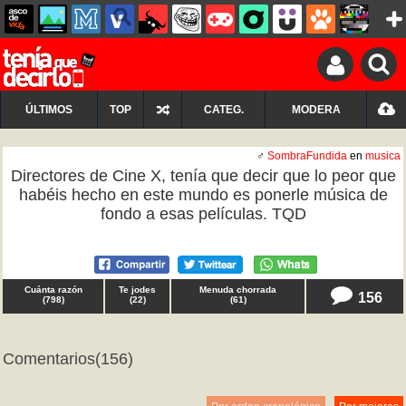
ÚLTIMOS
TOP
CATEG.
MODERA
♂
SombraFundida
en
musica
Directores de Cine X, tenía que decir que lo peor que
habéis hecho en este mundo es ponerle música de
fondo a esas películas. TQD
Cuánta razón
Te jodes
Menuda chorrada
156
(
798
)
(
22
)
(
61
)
Comentarios
(156)