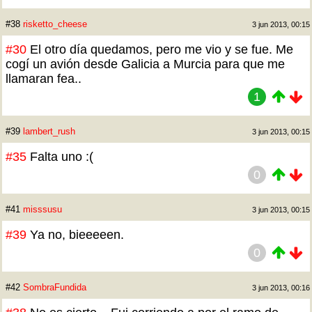
#38
risketto_cheese
3 jun 2013, 00:15
#30
El otro día quedamos, pero me vio y se fue. Me
cogí un avión desde Galicia a Murcia para que me
llamaran fea..
1
#39
lambert_rush
3 jun 2013, 00:15
#35
Falta uno :(
0
#41
misssusu
3 jun 2013, 00:15
#39
Ya no, bieeeeen.
0
#42
SombraFundida
3 jun 2013, 00:16