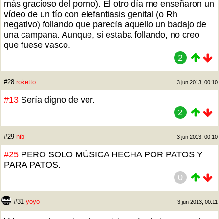
más gracioso del porno). El otro día me enseñaron un
vídeo de un tío con elefantiasis genital (o Rh
negativo) follando que parecía aquello un badajo de
una campana. Aunque, si estaba follando, no creo
que fuese vasco.
2
#28
roketto
3 jun 2013, 00:10
#13
Sería digno de ver.
2
#29
nib
3 jun 2013, 00:10
#25
PERO SOLO MÚSICA HECHA POR PATOS Y
PARA PATOS.
0
#31
yoyo
3 jun 2013, 00:11