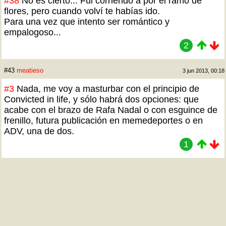
#38
No es cierto... Fui corriendo a por el ramo de
flores, pero cuando volví te habías ido.
Para una vez que intento ser romántico y
empalogoso...
2
#43
meatieso
3 jun 2013, 00:18
#3
Nada, me voy a masturbar con el principio de
Convicted in life, y sólo habrá dos opciones: que
acabe con el brazo de Rafa Nadal o con esguince de
frenillo, futura publicación en memedeportes o en
ADV, una de dos.
1