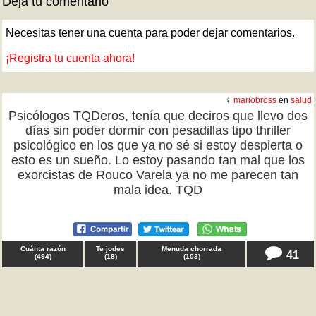
Deja tu comentario
Necesitas tener una cuenta para poder dejar comentarios.
¡Registra tu cuenta ahora!
♀
mariobross
en
salud
Psicólogos TQDeros, tenía que deciros que llevo dos
días sin poder dormir con pesadillas tipo thriller
psicológico en los que ya no sé si estoy despierta o
esto es un sueño. Lo estoy pasando tan mal que los
exorcistas de Rouco Varela ya no me parecen tan
mala idea. TQD
Cuánta razón
Te jodes
Menuda chorrada
41
(
494
)
(
18
)
(
103
)