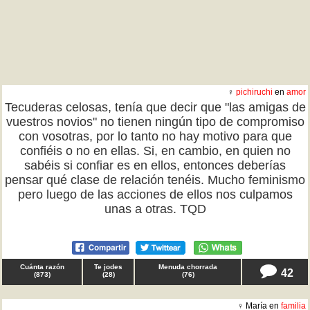
♀
pichiruchi
en
amor
Tecuderas celosas, tenía que decir que "las amigas de
vuestros novios" no tienen ningún tipo de compromiso
con vosotras, por lo tanto no hay motivo para que
confiéis o no en ellas. Si, en cambio, en quien no
sabéis si confiar es en ellos, entonces deberías
pensar qué clase de relación tenéis. Mucho feminismo
pero luego de las acciones de ellos nos culpamos
unas a otras. TQD
Cuánta razón
Te jodes
Menuda chorrada
42
(
873
)
(
28
)
(
76
)
♀ María en
familia