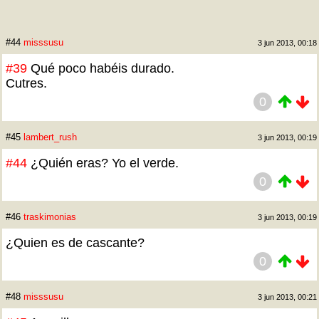
#44
misssusu
3 jun 2013, 00:18
#39
Qué poco habéis durado.
Cutres.
0
#45
lambert_rush
3 jun 2013, 00:19
#44
¿Quién eras? Yo el verde.
0
#46
traskimonias
3 jun 2013, 00:19
¿Quien es de cascante?
0
#48
misssusu
3 jun 2013, 00:21