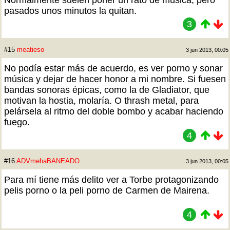
Normalmente suelen poner un rato de música, pero
pasados unos minutos la quitan.
3
#15
meatieso
3 jun 2013, 00:05
No podía estar más de acuerdo, es ver porno y sonar
música y dejar de hacer honor a mi nombre. Si fuesen
bandas sonoras épicas, como la de Gladiator, que
motivan la hostia, molaría. O thrash metal, para
pelársela al ritmo del doble bombo y acabar haciendo
fuego.
4
#16
ADVmehaBANEADO
3 jun 2013, 00:05
Para mí tiene más delito ver a Torbe protagonizando
pelis porno o la peli porno de Carmen de Mairena.
4