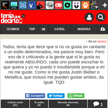
ÚLTIMOS
TOP
CATEG.
MODERA
♀ Alz en
musica
Todos, tenía que decir que si no os gusta un cantante
o un estilo determinados, me parece muy bien. Pero
eso de ir criticando a la gente que sí le gusta es
realmente ABSURDO, cada uno puede escuchar lo
que quiera y yo no puedo ir insultándole porque a mí
no me guste. Como si me gusta Justin Bieber o
Metallica, que incluso me pueden gustar ambos, da
igual. TQD
Cuánta razón
Te jodes
Menuda chorrada
1
(
21
)
(
4
)
(
4
)