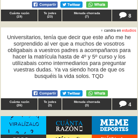
Cuánta razón
Te jodes
Menuda chorrada
8
(
19
)
(
23
)
(
7
)
♀ candra en
estudios
Universitarios, tenía que decir que este año me he
sorprendido al ver que a muchos de vosotros
obligabais a vuestros padres a acompañaros para
hacer la matrícula hasta de 4º y 5º curso y los
utilizabais como intermediarios para preguntar
vuestras dudas. Ya va siendo hora de que os
busquéis la vida solos. TQD
Cuánta razón
Te jodes
Menuda chorrada
4
(
26
)
(
3
)
(
3
)