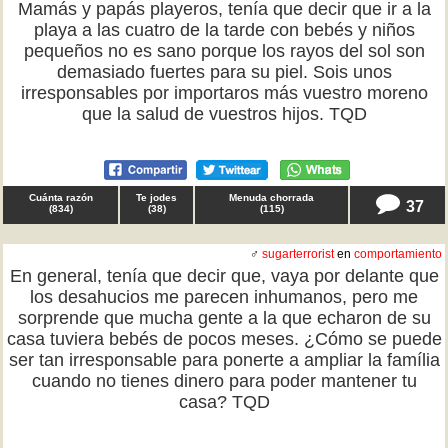
Mamás y papás playeros, tenía que decir que ir a la
playa a las cuatro de la tarde con bebés y niños
pequeños no es sano porque los rayos del sol son
demasiado fuertes para su piel. Sois unos
irresponsables por importaros más vuestro moreno
que la salud de vuestros hijos. TQD
Cuánta razón
Te jodes
Menuda chorrada
37
(
834
)
(
38
)
(
115
)
♂
sugarterrorist
en
comportamiento
En general, tenía que decir que, vaya por delante que
los desahucios me parecen inhumanos, pero me
sorprende que mucha gente a la que echaron de su
casa tuviera bebés de pocos meses. ¿Cómo se puede
ser tan irresponsable para ponerte a ampliar la família
cuando no tienes dinero para poder mantener tu
casa? TQD