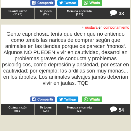
Cuánta razón
Te jodes
Menuda chorrada
33
(
1179
)
(
24
)
(
145
)
♀
gustava
en
comportamiento
Gente caprichosa, tenía que decir que no entiendo
como tenéis las narices de comprar según que
animales en las tiendas porque os parecen 'monos'.
Algunos NO PUEDEN vivir en cautividad, desarrollan
problemas graves de conducta y problemas
psicológicos, como depresión y ansiedad, por estar en
cautividad: por ejemplo: las ardillas son muy monas...
en los árboles. Los animales salvajes jamás deberían
vivir en jaulas. TQD
Cuánta razón
Te jodes
Menuda chorrada
54
(
863
)
(
14
)
(
28
)