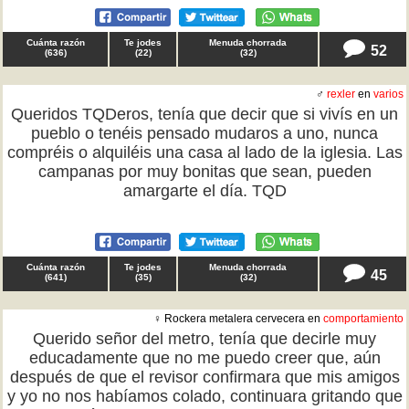
Cuánta razón
Te jodes
Menuda chorrada
52
(
636
)
(
22
)
(
32
)
♂
rexler
en
varios
Queridos TQDeros, tenía que decir que si vivís en un
pueblo o tenéis pensado mudaros a uno, nunca
compréis o alquiléis una casa al lado de la iglesia. Las
campanas por muy bonitas que sean, pueden
amargarte el día. TQD
Cuánta razón
Te jodes
Menuda chorrada
45
(
641
)
(
35
)
(
32
)
♀ Rockera metalera cervecera en
comportamiento
Querido señor del metro, tenía que decirle muy
educadamente que no me puedo creer que, aún
después de que el revisor confirmara que mis amigos
y yo no nos habíamos colado, continuara gritando que