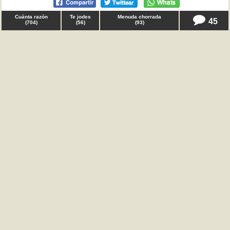
Cuánta razón
Te jodes
Menuda chorrada
45
(
704
)
(
56
)
(
93
)