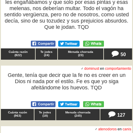
les engañábamos y que solo por esas pintas y esas
melenas, nos deberían multar. Todo el vagón ha
sentido vergüenza, pero no de nosotros, como usted
decía, sino de su tozudez y sus prejuicios absurdos.
Que le jodan. TQD
Cuánta razón
Te jodes
Menuda chorrada
50
(
822
)
(
24
)
(
23
)
♂
dominust
en
comportamiento
Gente, tenía que decir que la fe no es creer en un
Dios ni nada por el estilo. Fe es que yo siga
afeitándome los huevos. TQD
Cuánta razón
Te jodes
Menuda chorrada
127
(
963
)
(
18
)
(
245
)
♂
atenodoros
en
canis