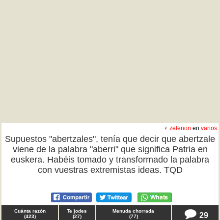
♀
zelenon
en
varios
Supuestos "abertzales", tenía que decir que abertzale
viene de la palabra "aberri" que significa Patria en
euskera. Habéis tomado y transformado la palabra
con vuestras extremistas ideas. TQD
Cuánta razón
Te jodes
Menuda chorrada
29
(
423
)
(
27
)
(
77
)