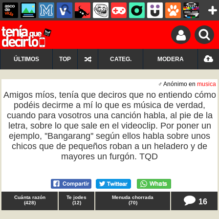
ÚLTIMOS
TOP
CATEG.
MODERA
♂ Anónimo en
musica
Amigos míos, tenía que deciros que no entiendo cómo
podéis decirme a mí lo que es música de verdad,
cuando para vosotros una canción habla, al pie de la
letra, sobre lo que sale en el videoclip. Por poner un
ejemplo, ''Bangarang'' según ellos habla sobre unos
chicos que de pequeños roban a un heladero y de
mayores un furgón. TQD
Cuánta razón
Te jodes
Menuda chorrada
16
(
428
)
(
12
)
(
70
)