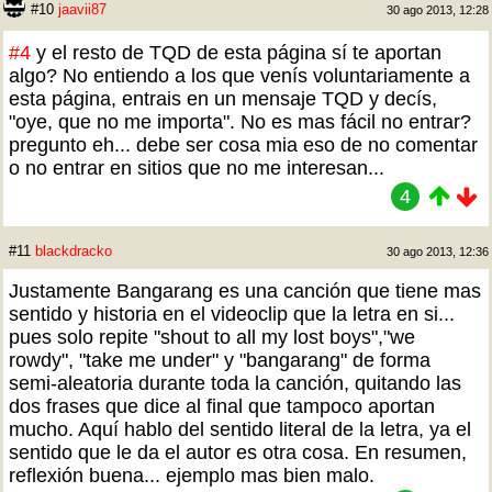
#10
jaavii87
30 ago 2013, 12:28
#4
y el resto de TQD de esta página sí te aportan
algo? No entiendo a los que venís voluntariamente a
esta página, entrais en un mensaje TQD y decís,
"oye, que no me importa". No es mas fácil no entrar?
pregunto eh... debe ser cosa mia eso de no comentar
o no entrar en sitios que no me interesan...
4
#11
blackdracko
30 ago 2013, 12:36
Justamente Bangarang es una canción que tiene mas
sentido y historia en el videoclip que la letra en si...
pues solo repite "shout to all my lost boys","we
rowdy", "take me under" y "bangarang" de forma
semi-aleatoria durante toda la canción, quitando las
dos frases que dice al final que tampoco aportan
mucho. Aquí hablo del sentido literal de la letra, ya el
sentido que le da el autor es otra cosa. En resumen,
reflexión buena... ejemplo mas bien malo.