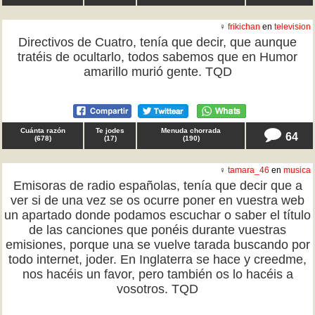
♀
frikichan
en
television
Directivos de Cuatro, tenía que decir, que aunque
tratéis de ocultarlo, todos sabemos que en Humor
amarillo murió gente. TQD
Cuánta razón
Te jodes
Menuda chorrada
64
(
678
)
(
17
)
(
190
)
♀
tamara_46
en
musica
Emisoras de radio españolas, tenía que decir que a
ver si de una vez se os ocurre poner en vuestra web
un apartado donde podamos escuchar o saber el título
de las canciones que ponéis durante vuestras
emisiones, porque una se vuelve tarada buscando por
todo internet, joder. En Inglaterra se hace y creedme,
nos hacéis un favor, pero también os lo hacéis a
vosotros. TQD