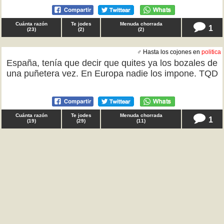
Cuánta razón
Te jodes
Menuda chorrada
1
(
23
)
(
2
)
(
2
)
♂ Hasta los cojones en
politica
España, tenía que decir que quites ya los bozales de
una puñetera vez. En Europa nadie los impone. TQD
Cuánta razón
Te jodes
Menuda chorrada
1
(
19
)
(
29
)
(
11
)