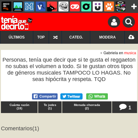
ÚLTIMOS
TOP
CATEG.
MODERA
♀ Gabriela en
musica
Personas, tenía que decir que si te gusta el reggaeton
no subas el volumen a todo. Si te gustan otros tipos
de géneros musicales TAMPOCO LO HAGAS. No
seas hipócrita y respeta. TQD
Cuánta razón
Te jodes
Menuda chorrada
1
(
18
)
(
1
)
(
2
)
Comentarios
(1)