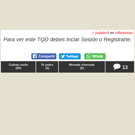
♂
justatroll
en
reflexiones
Para ver este TQD debes
Inciar Sesión
o
Registrarte
.
Cuánta razón
Te jodes
Menuda chorrada
13
(
35
)
(
1
)
(
2
)
♂ Anónimo en
familia
Mamá, tenía que decirte que por fin tengo trabajo, así
que no te sorprendas cuando decida irme de casa. No
pienso seguir viviendo con alguien que dice que
nunca debería pisar la calle mientras exista un sólo
caso de coronavirus en el mundo. TQD