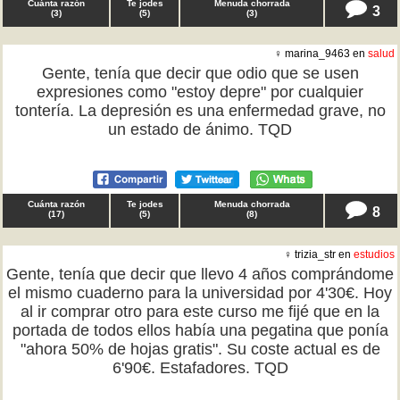
Cuánta razón
Te jodes
Menuda chorrada
3
(
3
)
(
5
)
(
3
)
♀ marina_9463 en
salud
Gente, tenía que decir que odio que se usen
expresiones como "estoy depre" por cualquier
tontería. La depresión es una enfermedad grave, no
un estado de ánimo. TQD
Cuánta razón
Te jodes
Menuda chorrada
8
(
17
)
(
5
)
(
8
)
♀ trizia_str en
estudios
Gente, tenía que decir que llevo 4 años comprándome
el mismo cuaderno para la universidad por 4'30€. Hoy
al ir comprar otro para este curso me fijé que en la
portada de todos ellos había una pegatina que ponía
"ahora 50% de hojas gratis". Su coste actual es de
6'90€. Estafadores. TQD