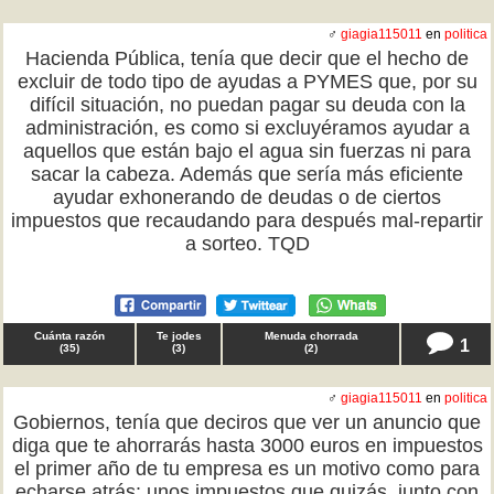
♂
giagia115011
en
politica
Hacienda Pública, tenía que decir que el hecho de
excluir de todo tipo de ayudas a PYMES que, por su
difícil situación, no puedan pagar su deuda con la
administración, es como si excluyéramos ayudar a
aquellos que están bajo el agua sin fuerzas ni para
sacar la cabeza. Además que sería más eficiente
ayudar exhonerando de deudas o de ciertos
impuestos que recaudando para después mal-repartir
a sorteo. TQD
Cuánta razón
Te jodes
Menuda chorrada
1
(
35
)
(
3
)
(
2
)
♂
giagia115011
en
politica
Gobiernos, tenía que deciros que ver un anuncio que
diga que te ahorrarás hasta 3000 euros en impuestos
el primer año de tu empresa es un motivo como para
echarse atrás: unos impuestos que quizás, junto con