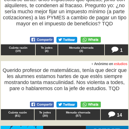
alquileres, te condenen al fracaso. Pregunto yo: ¿no
sería mucho mejor fijar un impuesto mínimo (a parte
cotizaciones) a las PYMES a cambio de pagar un tipo
mayor en el impuesto de beneficios? TQD
Cuánta razón
Te jodes
Menuda chorrada
1
(
19
)
(
4
)
(
3
)
♀ Anónimo en
estudios
Querido profesor de matemáticas, tenía que decir que
les alumnes estamos hartes de que estés siempre
mostrando tanta masculinidad. Nos violenta a todes,
pare o hablaremos con la jefe de estudios. TQD
Cuánta razón
Te jodes
Menuda chorrada
14
(
81
)
(
30
)
(
57
)
♂ Aire Brisa en
reflexiones