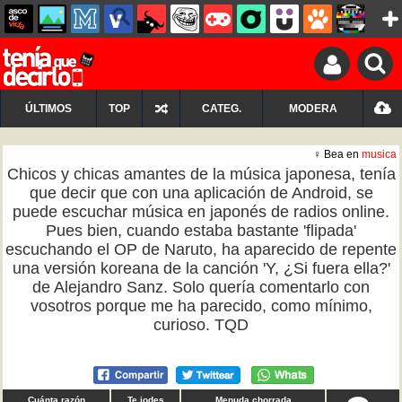
ÚLTIMOS
TOP
CATEG.
MODERA
♀ Bea en
musica
Chicos y chicas amantes de la música japonesa, tenía
que decir que con una aplicación de Android, se
puede escuchar música en japonés de radios online.
Pues bien, cuando estaba bastante 'flipada'
escuchando el OP de Naruto, ha aparecido de repente
una versión koreana de la canción 'Y, ¿Si fuera ella?'
de Alejandro Sanz. Solo quería comentarlo con
vosotros porque me ha parecido, como mínimo,
curioso. TQD
Cuánta razón
Te jodes
Menuda chorrada