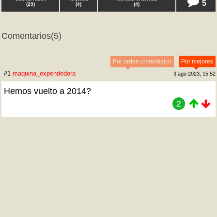
5
(
29
)
(
4
)
(
4
)
Comentarios
(5)
Por orden cronológico
Por mejores
#1
maquina_expendedora
3 ago 2023, 15:52
Hemos vuelto a 2014?
2