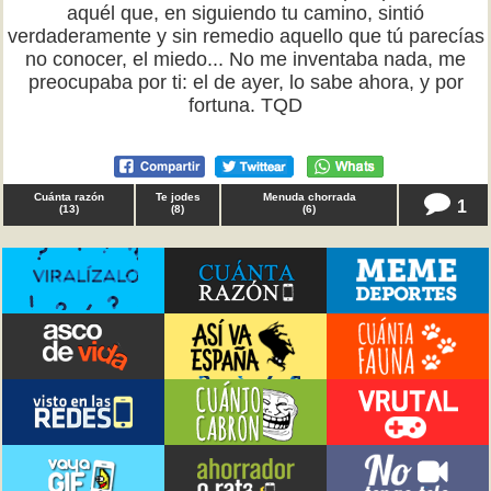
aquél que, en siguiendo tu camino, sintió
verdaderamente y sin remedio aquello que tú parecías
no conocer, el miedo... No me inventaba nada, me
preocupaba por ti: el de ayer, lo sabe ahora, y por
fortuna. TQD
Cuánta razón
Te jodes
Menuda chorrada
1
(
13
)
(
8
)
(
6
)