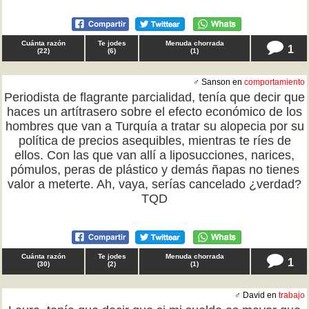
Cuánta razón
Te jodes
Menuda chorrada
1
(
22
)
(
6
)
(
1
)
♂ Sanson en
comportamiento
Periodista de flagrante parcialidad, tenía que decir que
haces un artítrasero sobre el efecto económico de los
hombres que van a Turquía a tratar su alopecia por su
política de precios asequibles, mientras te ríes de
ellos. Con las que van allí a liposucciones, narices,
pómulos, peras de plástico y demás ñapas no tienes
valor a meterte. Ah, vaya, serías cancelado ¿verdad?
TQD
Cuánta razón
Te jodes
Menuda chorrada
1
(
30
)
(
2
)
(
1
)
♂ David en
trabajo