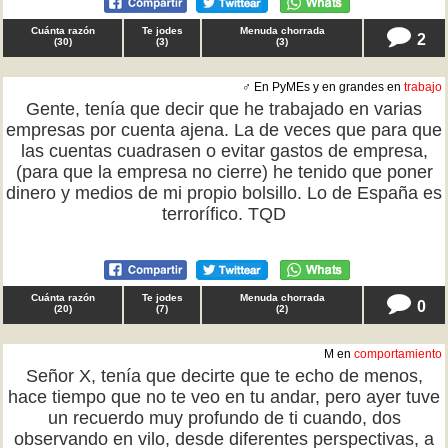
Cuánta razón
Te jodes
Menuda chorrada
2
(
30
)
(
3
)
(
3
)
♂ En PyMEs y en grandes en
trabajo
Gente, tenía que decir que he trabajado en varias
empresas por cuenta ajena. La de veces que para que
las cuentas cuadrasen o evitar gastos de empresa,
(para que la empresa no cierre) he tenido que poner
dinero y medios de mi propio bolsillo. Lo de España es
terrorífico. TQD
Cuánta razón
Te jodes
Menuda chorrada
0
(
20
)
(
7
)
(
2
)
M en
comportamiento
Señor X, tenía que decirte que te echo de menos,
hace tiempo que no te veo en tu andar, pero ayer tuve
un recuerdo muy profundo de ti cuando, dos
observando en vilo, desde diferentes perspectivas, a