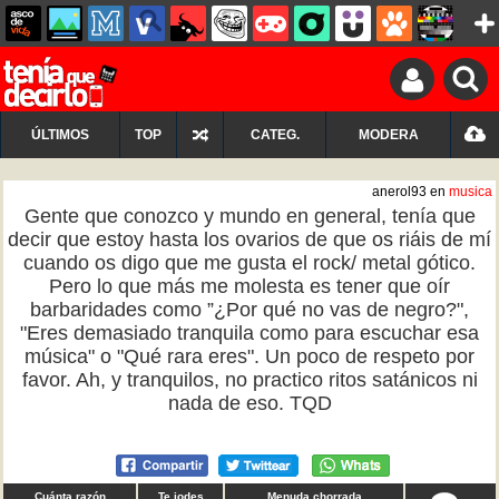
ÚLTIMOS
TOP
CATEG.
MODERA
anerol93 en
musica
Gente que conozco y mundo en general, tenía que
decir que estoy hasta los ovarios de que os riáis de mí
cuando os digo que me gusta el rock/ metal gótico.
Pero lo que más me molesta es tener que oír
barbaridades como ”¿Por qué no vas de negro?",
"Eres demasiado tranquila como para escuchar esa
música" o "Qué rara eres". Un poco de respeto por
favor. Ah, y tranquilos, no practico ritos satánicos ni
nada de eso. TQD
Cuánta razón
Te jodes
Menuda chorrada