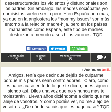
desestructuradas los violentos y disfuncionales son
los padres. Sin embargo, las madres sociópatas y/o
narcisistas suelen ser lo peor. Y en España aún más,
ya que en la anglosfera los "mommy issues" son más
entorno a la relación madre-hija, pero en los países
marianistas como España, este tipo de madres
destrozan a menudo a sus hijos varones. TQD
Cuánta razón
Te jodes
Menuda chorrada
6
(
38
)
(
2
)
(
2
)
♂ Anónimo en
familia
Amigos, tenía que decir que dejéis de culparme
porque mis padres sean controladores. "Claro, como
les haces caso en todo lo que te dicen, pues siguen
siendo así. Diles una vez que no y nunca más te
molestarán". Llevan años diciéndome a diario que me
aleje de vosotros. Y como podéis ver, no me alejo de
vosotros. ¿De dónde sacáis que les hago caso? TQD