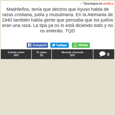
♂ Taisciegoa en
politica
Madrileños, tenía que deciros que Ayuso habla de
razas cristiana, judía y musulmana. En la Alemania de
1940 también había gente que pensaba que los judíos
eran una raza. La tipa ya os lo está diciendo todo y no
os enteráis. TQD
Cuánta razón
Te jodes
Menuda chorrada
9
(
69
)
(
5
)
(
20
)