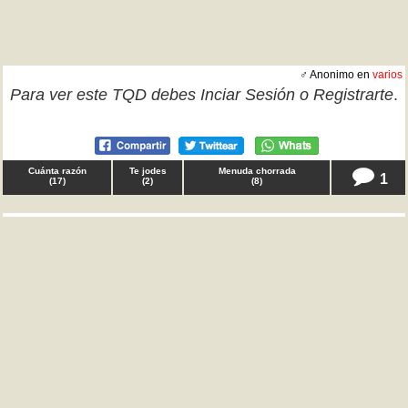
♂ Anonimo en
varios
Para ver este TQD debes
Inciar Sesión
o
Registrarte
.
Cuánta razón
Te jodes
Menuda chorrada
1
(
17
)
(
2
)
(
8
)
♂ Anónimo en
varios
Gente, tenía que deciros que me hierve la sangre ver
a alguien concienciando sobre salud mental y luego
ver a esa misma persona ridiculizando y llamando
llorica a quien lo está pasando mal por llevar dos años
sin vida social por la pandemia. TQD
Cuánta razón
Te jodes
Menuda chorrada
8
(
32
)
(
5
)
(
2
)