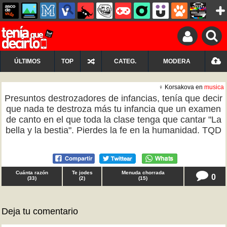
ÚLTIMOS
TOP
CATEG.
MODERA
♀ Korsakova en
musica
Presuntos destrozadores de infancias, tenía que decir
que nada te destroza más tu infancia que un examen
de canto en el que toda la clase tenga que cantar "La
bella y la bestia". Pierdes la fe en la humanidad. TQD
Cuánta razón
Te jodes
Menuda chorrada
0
(
33
)
(
2
)
(
15
)
Deja tu comentario