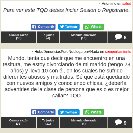
♀ Anonimo en
salud
Para ver este TQD debes
Inciar Sesión
o
Registrarte
.
Cuánta razón
Te jodes
Menuda chorrada
8
(
35
)
(
4
)
(
10
)
♀ HuboDenunciasPeroNoLlegaronANada en
comportamiento
Mundo, tenía que decir que me encuentro en una
tesitura, me estoy divorciando de mi marido (tengo 28
años) y llevo 10 con él, en los cuales he sufrido
diferentes abusos y maltratos. Sé que está quedando
con nuevos amigos y conociendo chicas, ¿debería
advertirles de la clase de persona que es o es mejor
callar? TQD
Cuánta razón
Te jodes
Menuda chorrada
9
(
33
)
(
11
)
(
4
)