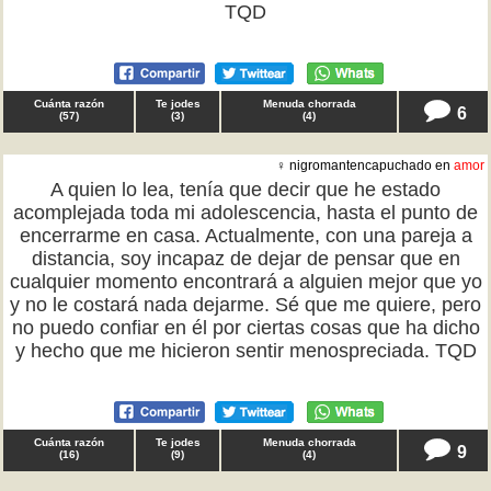
TQD
Cuánta razón
Te jodes
Menuda chorrada
6
(
57
)
(
3
)
(
4
)
♀ nigromantencapuchado en
amor
A quien lo lea, tenía que decir que he estado
acomplejada toda mi adolescencia, hasta el punto de
encerrarme en casa. Actualmente, con una pareja a
distancia, soy incapaz de dejar de pensar que en
cualquier momento encontrará a alguien mejor que yo
y no le costará nada dejarme. Sé que me quiere, pero
no puedo confiar en él por ciertas cosas que ha dicho
y hecho que me hicieron sentir menospreciada. TQD
Cuánta razón
Te jodes
Menuda chorrada
9
(
16
)
(
9
)
(
4
)