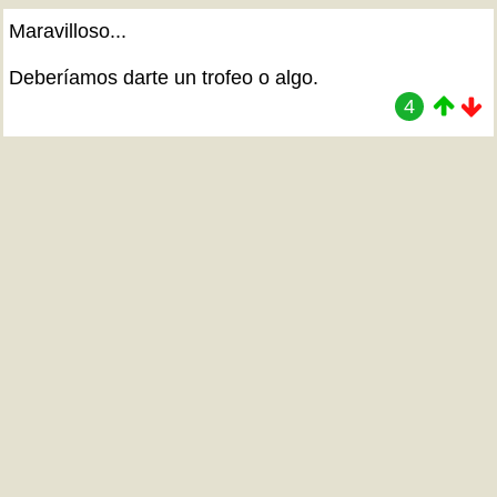
Maravilloso...
Deberíamos darte un trofeo o algo.
4