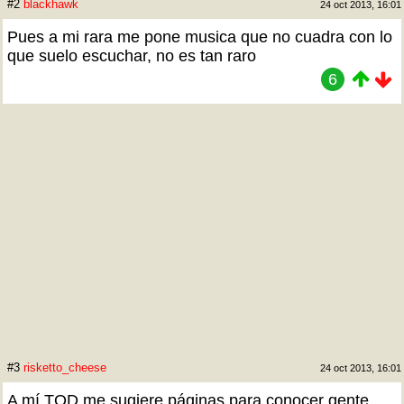
#2
blackhawk
24 oct 2013, 16:01
Pues a mi rara me pone musica que no cuadra con lo
que suelo escuchar, no es tan raro
6
#3
risketto_cheese
24 oct 2013, 16:01
A mí TQD me sugiere páginas para conocer gente...