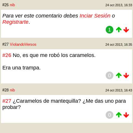
#26
nib
24 oct 2013, 16:33
Para ver este comentario debes
Inciar Sesión
o
Registrarte
.
1
#27
ViolandoVersos
24 oct 2013, 16:35
#26
No, es que me robó los caramelos.
Era una trampa.
0
#28
nib
24 oct 2013, 16:43
#27
¿Caramelos de mantequilla? ¿Me das uno para
probar?
0