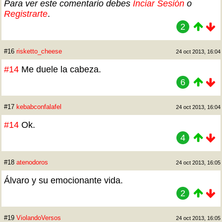
Para ver este comentario debes
Inciar Sesión
o
Registrarte
.
2
#16
risketto_cheese
24 oct 2013, 16:04
#14
Me duele la cabeza.
6
#17
kebabconfalafel
24 oct 2013, 16:04
#14
Ok.
4
#18
atenodoros
24 oct 2013, 16:05
Álvaro y su emocionante vida.
2
#19
ViolandoVersos
24 oct 2013, 16:05