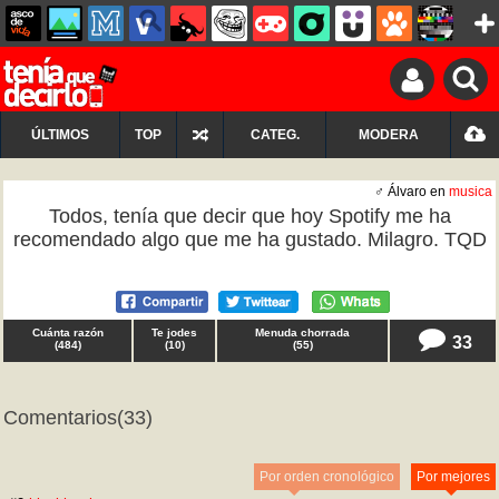
ÚLTIMOS
TOP
CATEG.
MODERA
♂ Álvaro en
musica
Todos, tenía que decir que hoy Spotify me ha
recomendado algo que me ha gustado. Milagro. TQD
Cuánta razón
Te jodes
Menuda chorrada
33
(
484
)
(
10
)
(
55
)
Comentarios
(33)
Por orden cronológico
Por mejores