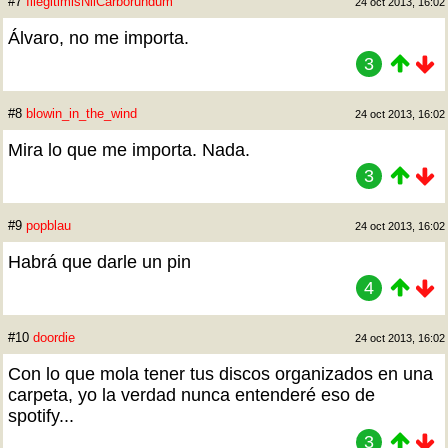
#7
IllegitimisNilCarborundum
24 oct 2013, 16:02
Álvaro, no me importa.
3
#8
blowin_in_the_wind
24 oct 2013, 16:02
Mira lo que me importa. Nada.
3
#9
popblau
24 oct 2013, 16:02
Habrá que darle un pin
4
#10
doordie
24 oct 2013, 16:02
Con lo que mola tener tus discos organizados en una
carpeta, yo la verdad nunca entenderé eso de
spotify...
3