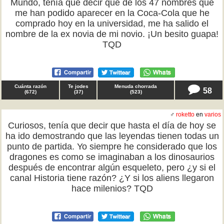
Mundo, tenía que decir que de los 47 nombres que
me han podido aparecer en la Coca-Cola que he
comprado hoy en la universidad, me ha salido el
nombre de la ex novia de mi novio. ¡Un besito guapa!
TQD
Cuánta razón
Te jodes
Menuda chorrada
58
(
672
)
(
37
)
(
523
)
♂
roketto
en
varios
Curiosos, tenía que decir que hasta el día de hoy se
ha ido demostrando que las leyendas tienen todas un
punto de partida. Yo siempre he considerado que los
dragones es como se imaginaban a los dinosaurios
después de encontrar algún esqueleto, pero ¿y si el
canal Historia tiene razón? ¿Y si los aliens llegaron
hace milenios? TQD