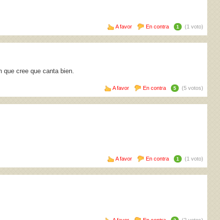
A favor
En contra
(1 voto)
1
n que cree que canta bien.
A favor
En contra
(5 votos)
5
A favor
En contra
(1 voto)
1