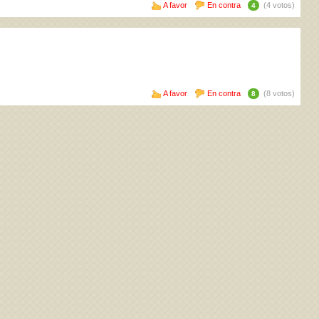
A favor
En contra
(4 votos)
4
A favor
En contra
(8 votos)
8