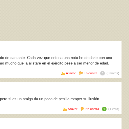
rado de cantante. Cada vez que entona una nota he de darle con una
mo mucho que la alistaré en el ejército pese a ser menor de edad.
A favor
En contra
(0 votos)
0
 pero si es un amigo da un poco de penilla romper su ilusión.
A favor
En contra
(1 voto)
1