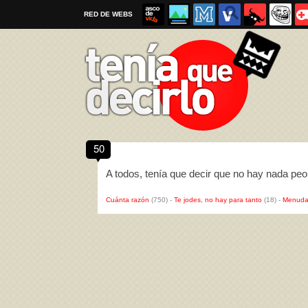
RED DE WEBS
50
Por favor, respeta las
reglas al enviar un TQD
A todos, tenía que decir que no hay nada pe
Cuánta razón
(750)
-
Te jodes, no hay para tanto
(18)
-
Menuda