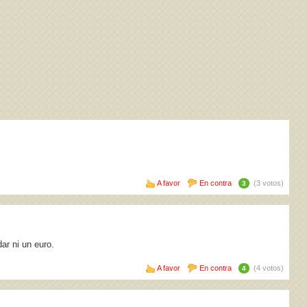
A favor
En contra
(3 votos)
3
ar ni un euro.
A favor
En contra
(4 votos)
4