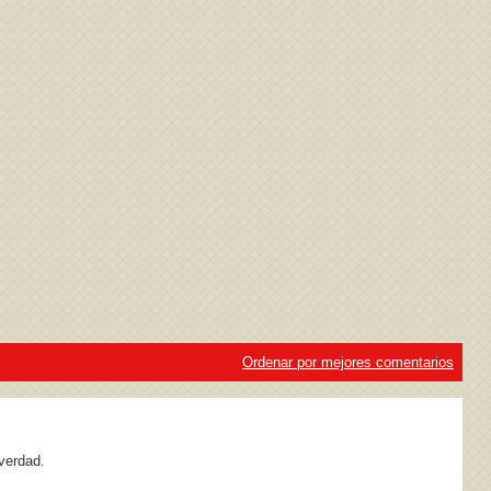
ivacidad
y la
Política de cookies
Ordenar por mejores comentarios
verdad.