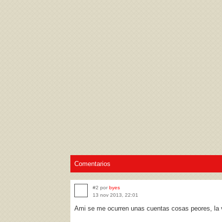
Acepto los
Términos de uso
,
Política de pr
Comentarios
#2 por
byes
13 nov 2013, 22:01
Ami se me ocurren unas cuentas cosas peores, la 