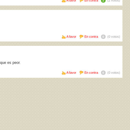
A favor
En contra
(2 votos)
2
A favor
En contra
(0 votos)
0
que es peor.
A favor
En contra
(0 votos)
0