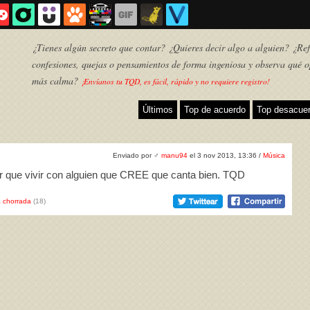
¿Tienes algún secreto que contar? ¿Quieres decir algo a alguien? ¿Refl
confesiones, quejas o pensamientos de forma ingeniosa y observa qué o
más calma?
¡Envíanos tu TQD, es fácil, rápido y no requiere registro!
Últimos
Top de acuerdo
Top desacue
Enviado por
♂
manu94
el 3 nov 2013, 13:36 /
Música
or que vivir con alguien que CREE que canta bien. TQD
 chorrada
(18)
TQD