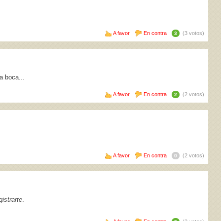
A favor
En contra
(3 votos)
3
a boca...
A favor
En contra
(2 votos)
2
A favor
En contra
(2 votos)
0
istrarte
.