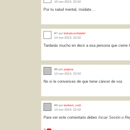
13 nov 2013, 22:02
Por tu salud mental, múdate....
#7 por
kebabconfalafel
13 nov 2013, 22:02
Tardarás mucho en decir a esa persona que cierre l
#8 por
psigma
13 nov 2013, 22:02
No si le convences de que tiene cáncer de voz.
#9 por
lambert_rush
13 nov 2013, 22:02
Para ver este comentario debes
Inciar Sesión
o
Reg