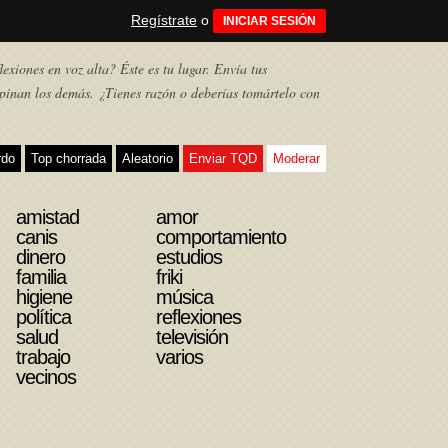
Regístrate
o
INICIAR SESIÓN
exiones en voz alta? Éste es tu lugar. Envía tus
pinan los demás. ¿Tienes razón o deberías tomártelo con
rdo
Top chorrada
Aleatorio
Enviar TQD
Moderar
amistad
amor
canis
comportamiento
dinero
estudios
familia
friki
higiene
música
política
reflexiones
salud
televisión
trabajo
varios
vecinos