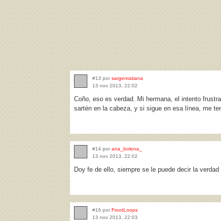
#13 por
sargentatiana
13 nov 2013, 22:02
Coño, eso es verdad. Mi hermana, el intento frust
sartén en la cabeza, y si sigue en esa línea, me te
#14 por
ana_bolena_
13 nov 2013, 22:02
Doy fe de ello, siempre se le puede decir la verdad
#16 por
FrootLoops
13 nov 2013, 22:03