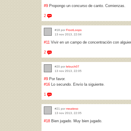
#9
Propongo un concurso de canto. Comienzas.
2
#18 por
FrootLoops
13 nov 2013, 22:04
#11
Vivir en un campo de concentración con alguie
2
#20 por
lelouch07
13 nov 2013, 22:05
#9
Por favor.
#16
Lo secundo. Envío la siguiente.
1
#21 por
meatieso
13 nov 2013, 22:05
#18
Bien jugado. Muy bien jugado.