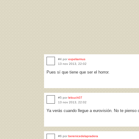
#4 por
expeliarmus
13 nov 2013, 22:02
Pues sí que tiene que ser el horror.
#5 por
lelouch07
13 nov 2013, 22:02
Ya verás cuando llegue a eurovisión. No te pienso d
#6 por
berenicedelapradera