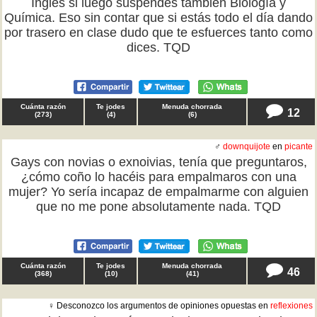
Inglés si luego suspendes también Biología y
Química. Eso sin contar que si estás todo el día dando
por trasero en clase dudo que te esfuerces tanto como
dices. TQD
Cuánta razón
Te jodes
Menuda chorrada
12
(
273
)
(
4
)
(
6
)
♂
downquijote
en
picante
Gays con novias o exnoivias, tenía que preguntaros,
¿cómo coño lo hacéis para empalmaros con una
mujer? Yo sería incapaz de empalmarme con alguien
que no me pone absolutamente nada. TQD
Cuánta razón
Te jodes
Menuda chorrada
46
(
368
)
(
10
)
(
41
)
♀ Desconozco los argumentos de opiniones opuestas en
reflexiones