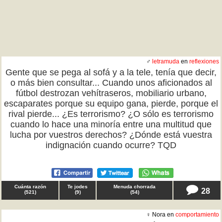
♂
letramuda
en
reflexiones
Gente que se pega al sofá y a la tele, tenía que decir,
o más bien consultar... Cuando unos aficionados al
fútbol destrozan vehítraseros, mobiliario urbano,
escaparates porque su equipo gana, pierde, porque el
rival pierde... ¿Es terrorismo? ¿O sólo es terrorismo
cuando lo hace una minoría entre una multitud que
lucha por vuestros derechos? ¿Dónde está vuestra
indignación cuando ocurre? TQD
Cuánta razón
Te jodes
Menuda chorrada
28
(
521
)
(
9
)
(
54
)
♀ Nora en
comportamiento