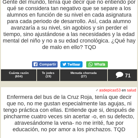
Gente del mundo, tenía que decir que no entiendo por
qué se considera tan negativo que se separe a los
alumnos en función de su nivel en cada asignatura
para cada periodo de desarrollo. Así, cada alumno
avanzaría a su nivel, sin agobios y sin perder el
tiempo, sino ajustándose a las necesidades y la edad
mental del niño y no a su edad cronológica. ¿Qué hay
de malo en ello? TQD
Cuánta razón
Te jodes
Menuda chorrada
71
(
604
)
(
19
)
(
27
)
♂
asdepicas53
en
salud
Enfermera del bus de la Cruz Roja, tenía que decir
que no, no me gustan especialmente las agujas, ni
tengo práctica con ellas. Entiende que si, después de
pincharme cuatro veces sin acertar -o, en su defecto,
atravesándome la vena- no me irrité, fue por
educación, no por amor a los pinchazos. TQD