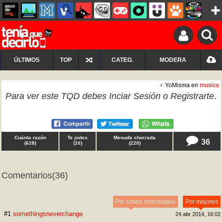
ÚLTIMOS
TOP
CATEG.
MODERA
♀ YoMisma en
musica
Para ver este TQD debes
Inciar Sesión
o
Registrarte
.
Cuánta razón
Te jodes
Menuda chorrada
36
(
628
)
(
16
)
(
220
)
Comentarios
(36)
Por orden cronológico
Por mejores
#1
somethingsneverchange
24 abr 2014, 16:02