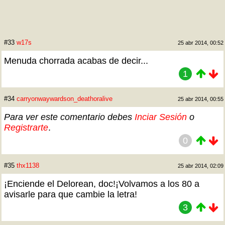
#33
w17s
25 abr 2014, 00:52
Menuda chorrada acabas de decir...
1
#34
carryonwaywardson_deathoralive
25 abr 2014, 00:55
Para ver este comentario debes
Inciar Sesión
o
Registrarte
.
0
#35
thx1138
25 abr 2014, 02:09
¡Enciende el Delorean, doc!¡Volvamos a los 80 a
avisarle para que cambie la letra!
3