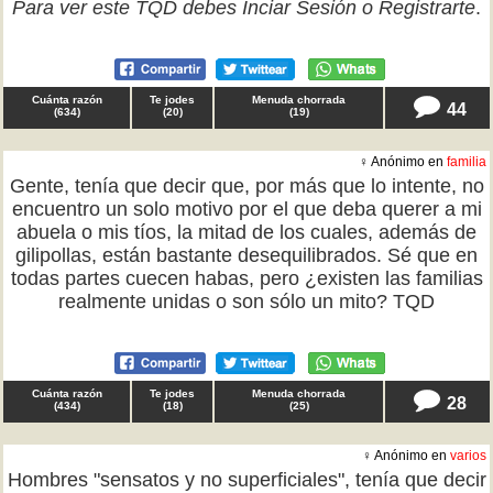
Para ver este TQD debes
Inciar Sesión
o
Registrarte
.
Cuánta razón
Te jodes
Menuda chorrada
44
(
634
)
(
20
)
(
19
)
♀ Anónimo en
familia
Gente, tenía que decir que, por más que lo intente, no
encuentro un solo motivo por el que deba querer a mi
abuela o mis tíos, la mitad de los cuales, además de
gilipollas, están bastante desequilibrados. Sé que en
todas partes cuecen habas, pero ¿existen las familias
realmente unidas o son sólo un mito? TQD
Cuánta razón
Te jodes
Menuda chorrada
28
(
434
)
(
18
)
(
25
)
♀ Anónimo en
varios
Hombres "sensatos y no superficiales", tenía que decir