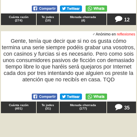
Cuánta razón
Te jodes
Menuda chorrada
12
(
274
)
(
10
)
(
4
)
♂ Anónimo en
reflexiones
Gente, tenía que decir que si no os gusta cómo
termina una serie siempre podéis grabar una vosotros,
con casinos y furcias si es necesario. Pero como sois
unos consumidores pasivos de ficción con demasiado
tiempo libre lo que haréis será quejaros por Internet
cada dos por tres intentando que alguien os preste la
atención que no recibís en casa. TQD
Cuánta razón
Te jodes
Menuda chorrada
35
(
401
)
(
31
)
(
177
)