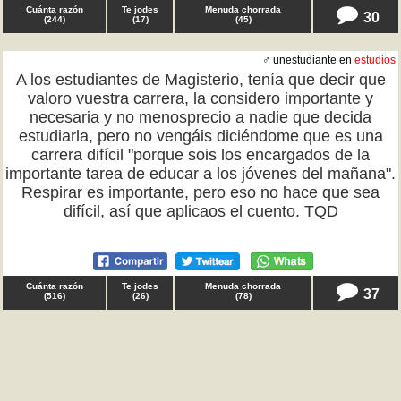
Cuánta razón
Te jodes
Menuda chorrada
30
(
244
)
(
17
)
(
45
)
♂ unestudiante en
estudios
A los estudiantes de Magisterio, tenía que decir que
valoro vuestra carrera, la considero importante y
necesaria y no menosprecio a nadie que decida
estudiarla, pero no vengáis diciéndome que es una
carrera difícil "porque sois los encargados de la
importante tarea de educar a los jóvenes del mañana".
Respirar es importante, pero eso no hace que sea
difícil, así que aplicaos el cuento. TQD
Cuánta razón
Te jodes
Menuda chorrada
37
(
516
)
(
26
)
(
78
)