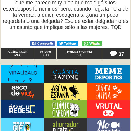
que me parece muy bien que maldigáis los
estereotipos femeninos, pero, cuando llega la hora de
la verdad, a quién escogeríais: ¿una un poco
regordeta o una delgada? Eso de estar delgada no es
un asunto que implique sólo a las mujeres. TQD
Cuánta razón
Te jodes
Menuda chorrada
37
(
284
)
(
11
)
(
63
)