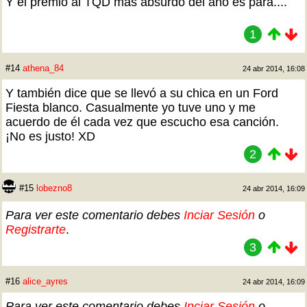
Y el premio al TQD más absurdo del año es para....
1
#14
athena_84
24 abr 2014, 16:08
Y también dice que se llevó a su chica en un Ford
Fiesta blanco. Casualmente yo tuve uno y me
acuerdo de él cada vez que escucho esa canción.
¡No es justo! XD
2
#15
lobezno8
24 abr 2014, 16:09
Para ver este comentario debes
Inciar Sesión
o
Registrarte
.
3
#16
alice_ayres
24 abr 2014, 16:09
Para ver este comentario debes
Inciar Sesión
o