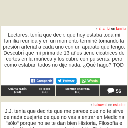
♀
shambi
en
familia
Lectores, tenía que decir, que hoy estaba toda mi
familia reunida y en un momento terminé tomando la
presión arterial a cada uno con un aparato que tengo.
Descubrí que mi prima de 13 años tiene cicatrices de
cortes en la muñeca y los cubre con pulseras, pero
como estaban todos no dije nada. ¿Qué hago? TQD
Cuánta razón
Te jodes
Menuda chorrada
56
(
393
)
(
18
)
(
13
)
♀
hakawati
en
estudios
J.J, tenía que decirte que me parece que no te sirve
de nada quejarte de que no vas a entrar en Medicina
"sólo" porque no se te dan bien Historia, Filosofía e