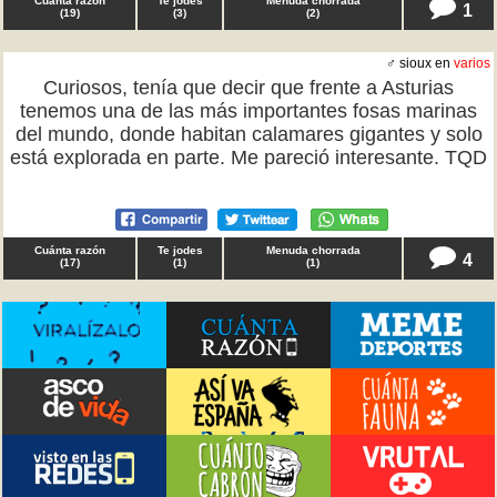
Cuánta razón
Te jodes
Menuda chorrada
1
(
19
)
(
3
)
(
2
)
♂ sioux en
varios
Curiosos, tenía que decir que frente a Asturias
tenemos una de las más importantes fosas marinas
del mundo, donde habitan calamares gigantes y solo
está explorada en parte. Me pareció interesante. TQD
Cuánta razón
Te jodes
Menuda chorrada
4
(
17
)
(
1
)
(
1
)