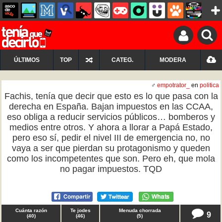
ÚLTIMOS
TOP
CATEG.
MODERA
♂
empotrator_
en
politica
Fachis, tenía que decir que esto es lo que pasa con la
derecha en España. Bajan impuestos en las CCAA,
eso obliga a reducir servicios públicos… bomberos y
medios entre otros. Y ahora a llorar a Papá Estado,
pero eso sí, pedir el nivel III de emergencia no, no
vaya a ser que pierdan su protagonismo y queden
como los incompetentes que son. Pero eh, que mola
no pagar impuestos. TQD
Cuánta razón
Te jodes
Menuda chorrada
9
(
40
)
(
46
)
(
5
)