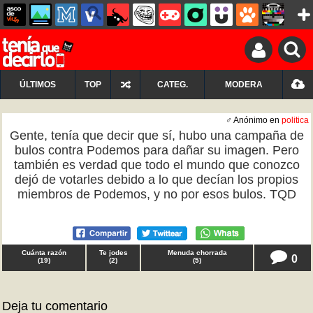
ÚLTIMOS
TOP
CATEG.
MODERA
♂ Anónimo en
politica
Gente, tenía que decir que sí, hubo una campaña de
bulos contra Podemos para dañar su imagen. Pero
también es verdad que todo el mundo que conozco
dejó de votarles debido a lo que decían los propios
miembros de Podemos, y no por esos bulos. TQD
Cuánta razón
Te jodes
Menuda chorrada
0
(
19
)
(
2
)
(
5
)
Deja tu comentario