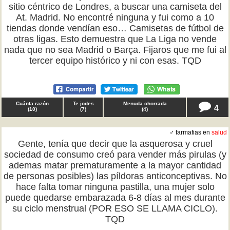
sitio céntrico de Londres, a buscar una camiseta del
At. Madrid. No encontré ninguna y fui como a 10
tiendas donde vendían eso… Camisetas de fútbol de
otras ligas. Esto demuestra que La Liga no vende
nada que no sea Madrid o Barça. Fijaros que me fui al
tercer equipo histórico y ni con esas. TQD
Cuánta razón
Te jodes
Menuda chorrada
4
(
10
)
(
7
)
(
4
)
♂ farmafias en
salud
Gente, tenía que decir que la asquerosa y cruel
sociedad de consumo creó para vender más pirulas (y
ademas matar prematuramente a la mayor cantidad
de personas posibles) las píldoras anticonceptivas. No
hace falta tomar ninguna pastilla, una mujer solo
puede quedarse embarazada 6-8 días al mes durante
su ciclo menstrual (POR ESO SE LLAMA CICLO).
TQD