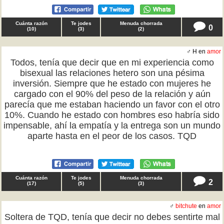
Cuánta razón
Te jodes
Menuda chorrada
0
(
10
)
(
3
)
(
2
)
♂ H en
amor
Todos, tenía que decir que en mi experiencia como
bisexual las relaciones hetero son una pésima
inversión. Siempre que he estado con mujeres he
cargado con el 90% del peso de la relación y aún
parecía que me estaban haciendo un favor con el otro
10%. Cuando he estado con hombres eso habría sido
impensable, ahí la empatía y la entrega son un mundo
aparte hasta en el peor de los casos. TQD
Cuánta razón
Te jodes
Menuda chorrada
2
(
17
)
(
5
)
(
3
)
♂
bitchute
en
amor
Soltera de TQD, tenía que decir no debes sentirte mal