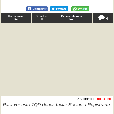
Cuánta razón
Te jodes
Menuda chorrada
4
(
21
)
(
4
)
(
12
)
♂ Anonimo en
reflexiones
Para ver este TQD debes
Inciar Sesión
o
Registrarte
.