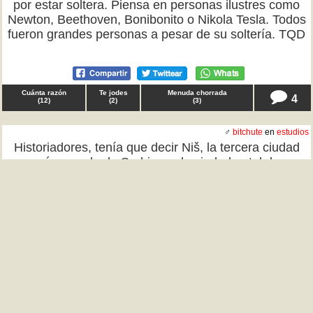
por estar soltera. Piensa en personas ilustres como
Newton, Beethoven, Bonibonito o Nikola Tesla. Todos
fueron grandes personas a pesar de su soltería. TQD
Cuánta razón
Te jodes
Menuda chorrada
4
(
12
)
(
2
)
(
3
)
♂
bitchute
en
estudios
Historiadores, tenía que decir Niš, la tercera ciudad
más grande de Serbia, es la ciudad natal de
Constantino el Grande, el emperador romano que
convirtió el catolicismo en religión oficial del imperio. O
sea, uno de los tipos más famosos de la historia
mundial nació allí. Y la mayoría de la gente ni sabe
dónde está Niš. TQD
Cuánta razón
Te jodes
Menuda chorrada
1
(
10
)
(
3
)
(
3
)