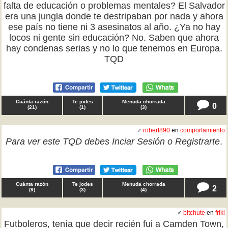
falta de educación o problemas mentales? El Salvador
era una jungla donde te destripaban por nada y ahora
ese país no tiene ni 3 asesinatos al año. ¿Ya no hay
locos ni gente sin educación? No. Saben que ahora
hay condenas serias y no lo que tenemos en Europa.
TQD
Cuánta razón
Te jodes
Menuda chorrada
0
(
21
)
(
1
)
(
3
)
♂
robert890
en
comportamiento
Para ver este TQD debes
Inciar Sesión
o
Registrarte
.
Cuánta razón
Te jodes
Menuda chorrada
2
(
9
)
(
3
)
(
4
)
♂
bitchute
en
friki
Futboleros, tenía que decir recién fui a Camden Town,