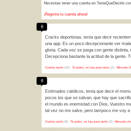
Necesitas tener una cuenta en TeniaQueDecirlo.co
¡Registra tu cuenta ahora!
6
Cracks deportistas, tenía que decir reciente
una app. Es un poco decepcionante ver mala
gloria. Cada vez se juega con gente distinta,
Decepciona bastante la actitud de la gente.
Cuánta razón
(10)
-
Te jodes, no hay para tanto
(2)
-
Menuda c
6
Estimados católicos, tenía que decir el mensa
pocos los que se salvan, que hay que sacrific
el mundo es enemistad con Dios. Vuestro mens
tal vez no me salve, pero tampoco me voy a
Cuánta razón
(8)
-
Te jodes, no hay para tanto
(2)
-
Menuda cho