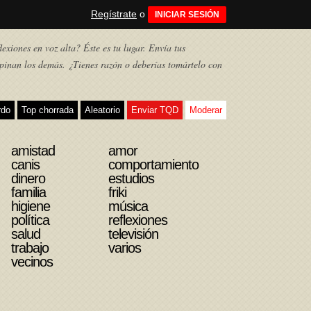
Regístrate
o
INICIAR SESIÓN
exiones en voz alta? Éste es tu lugar. Envía tus
pinan los demás. ¿Tienes razón o deberías tomártelo con
rdo
Top chorrada
Aleatorio
Enviar TQD
Moderar
amistad
amor
canis
comportamiento
dinero
estudios
familia
friki
higiene
música
política
reflexiones
salud
televisión
trabajo
varios
vecinos