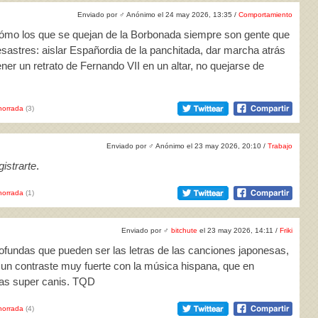
Enviado por
♂
Anónimo el 24 may 2026, 13:35 /
Comportamiento
cómo los que se quejan de la Borbonada siempre son gente que
sastres: aislar Españordia de la panchitada, dar marcha atrás
tener un retrato de Fernando VII en un altar, no quejarse de
horrada
(3)
Enviado por
♂
Anónimo el 23 may 2026, 20:10 /
Trabajo
istrarte
.
horrada
(1)
Enviado por
♂
bitchute
el 23 may 2026, 14:11 /
Friki
rofundas que pueden ser las letras de las canciones japonesas,
 un contraste muy fuerte con la música hispana, que en
ras super canis. TQD
horrada
(4)