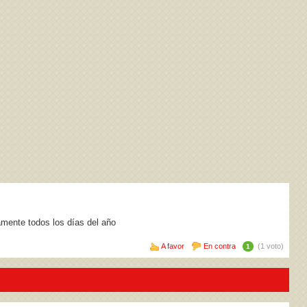
amente todos los días del año
A favor
En contra
(1 voto)
1