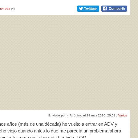
horrada
(4)
Enviado por
♂
Anónimo el 28 may 2026, 20:58 /
Varios
hos años (más de una década) he vuelto a entrar en ADV y
ho viejo cuando antes lo que me parecía un problema ahora
uéis esto como una chorrada también. TQD