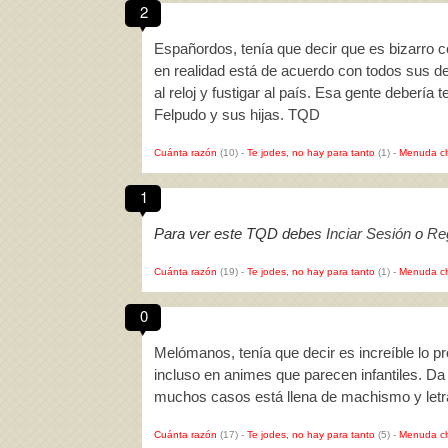
2
Españordos, tenía que decir que es bizarro 
en realidad está de acuerdo con todos sus de
al reloj y fustigar al país. Esa gente debería 
Felpudo y sus hijas. TQD
Cuánta razón
(10)
-
Te jodes, no hay para tanto
(1)
-
Menuda c
1
Para ver este TQD debes
Inciar Sesión
o
Reg
Cuánta razón
(19)
-
Te jodes, no hay para tanto
(1)
-
Menuda c
0
Melómanos, tenía que decir es increíble lo p
incluso en animes que parecen infantiles. Da
muchos casos está llena de machismo y let
Cuánta razón
(17)
-
Te jodes, no hay para tanto
(5)
-
Menuda c