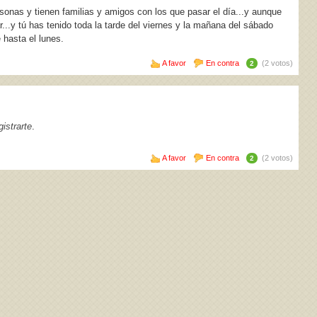
onas y tienen familias y amigos con los que pasar el día...y aunque
...y tú has tenido toda la tarde del viernes y la mañana del sábado
 hasta el lunes.
A favor
En contra
(2 votos)
2
istrarte
.
A favor
En contra
(2 votos)
2