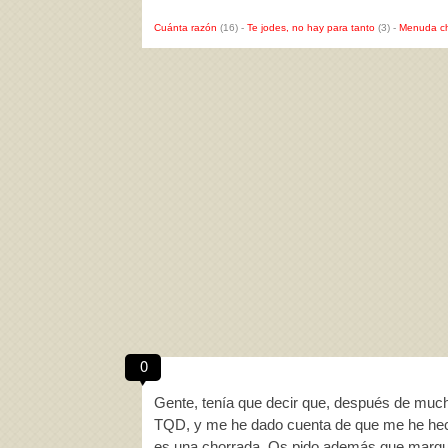
Cuánta razón
(16)
-
Te jodes, no hay para tanto
(3)
-
Menuda c
0
Gente, tenía que decir que, después de muc
TQD, y me he dado cuenta de que me he hec
es una chorrada. Os pido además que marq