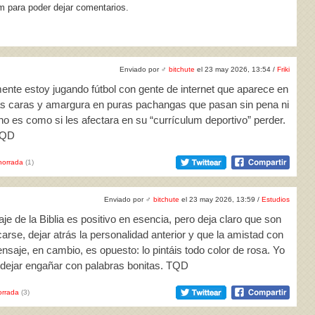
m para poder dejar comentarios.
Enviado por
♂
bitchute
el 23 may 2026, 13:54 /
Friki
mente estoy jugando fútbol con gente de internet que aparece en
s caras y amargura en puras pachangas que pasan sin pena ni
 no es como si les afectara en su “currículum deportivo” perder.
 TQD
horrada
(1)
Enviado por
♂
bitchute
el 23 may 2026, 13:59 /
Estudios
je de la Biblia es positivo en esencia, pero deja claro que son
arse, dejar atrás la personalidad anterior y que la amistad con
aje, en cambio, es opuesto: lo pintáis todo color de rosa. Yo
 dejar engañar con palabras bonitas. TQD
rrada
(3)