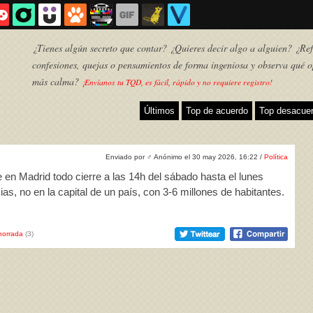
¿Tienes algún secreto que contar? ¿Quieres decir algo a alguien? ¿Refl
confesiones, quejas o pensamientos de forma ingeniosa y observa qué o
más calma?
¡Envíanos tu TQD, es fácil, rápido y no requiere registro!
Últimos
Top de acuerdo
Top desacue
Enviado por
♂
Anónimo el 30 may 2026, 16:22 /
Política
 en Madrid todo cierre a las 14h del sábado hasta el lunes
as, no en la capital de un país, con 3-6 millones de habitantes.
horrada
(3)
TQD