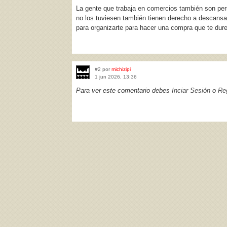
La gente que trabaja en comercios también son pers
no los tuviesen también tienen derecho a descansar
para organizarte para hacer una compra que te dure
#2 por
michizipi
1 jun 2026, 13:36
Para ver este comentario debes
Inciar Sesión
o
Reg