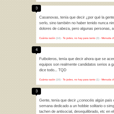
3
Casanovas, tenía que decir ¿por qué la gente 
serlo, sino también no haber tenido nunca nin
dolores de cabeza, pero algunas personas, 
Cuánta razón
(14)
-
Te jodes, no hay para tanto
(3)
-
Menuda c
4
Futboleros, tenía que decir ahora que se ac
equipos son realmente candidatos serios a g
dice todo... TQD
Cuánta razón
(16)
-
Te jodes, no hay para tanto
(1)
-
Menuda c
3
Gente, tenía que decir ¿conocéis algún país 
semana dedicado a un hobbie solitario o 
tachen de antisocial, desequilibrado, etc en e