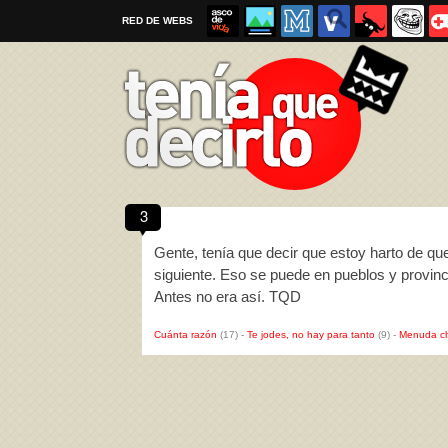
RED DE WEBS
3
Por favor, respeta las
reglas al enviar un TQD
Gente, tenía que decir que estoy harto de que
siguiente. Eso se puede en pueblos y provinci
Antes no era así. TQD
Cuánta razón
(17)
-
Te jodes, no hay para tanto
(9)
-
Menuda c