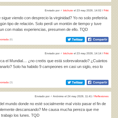
Enviado por
♂
bitchute
el 23 may 2026, 14:02 /
Friki
sigue viendo con desprecio la virginidad? Yo no solo preferiría
gún tipo de relación. Solo perdí un montón de tiempo y tuve
aun con malas experiencias, presumen de ello. TQD
horrada
(6)
Enviado por
♂
bitchute
el 23 may 2026, 14:14 /
Friki
erca el Mundial… ¿no creéis que está sobrevalorado? ¿Cuántos
anarlo? Solo ha habido 9 campeones en casi un siglo, eso lo
horrada
(3)
Enviado por
♂
Anónimo el 24 may 2026, 11:41 /
Reflexiones
del mundo donde no esté socialmente mal visto pasar el fin de
simplemente descansando? Me causa mucha pereza que me
l trabajo los lunes. TQD