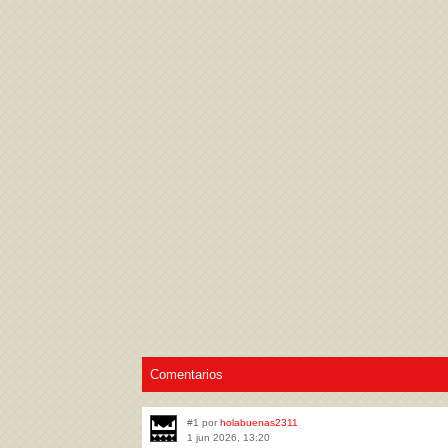
Acepto los
Términos de uso
,
Política de pr
Comentarios
#1 por
holabuenas2311
1 jun 2026, 13:20