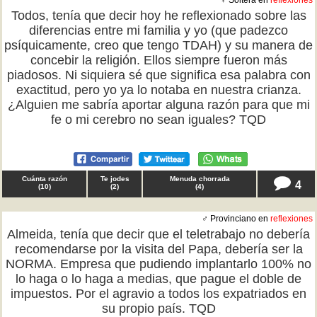
♀ Soltera en
reflexiones
Todos, tenía que decir hoy he reflexionado sobre las
diferencias entre mi familia y yo (que padezco
psíquicamente, creo que tengo TDAH) y su manera de
concebir la religión. Ellos siempre fueron más
piadosos. Ni siquiera sé que significa esa palabra con
exactitud, pero yo ya lo notaba en nuestra crianza.
¿Alguien me sabría aportar alguna razón para que mi
fe o mi cerebro no sean iguales? TQD
Cuánta razón
Te jodes
Menuda chorrada
4
(
10
)
(
2
)
(
4
)
♂ Provinciano en
reflexiones
Almeida, tenía que decir que el teletrabajo no debería
recomendarse por la visita del Papa, debería ser la
NORMA. Empresa que pudiendo implantarlo 100% no
lo haga o lo haga a medias, que pague el doble de
impuestos. Por el agravio a todos los expatriados en
su propio país. TQD