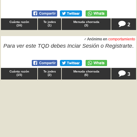
Cuánta razón
Te jodes
Menuda chorrada
2
(
16
)
(
1
)
(
3
)
♂ Anónimo en
comportamiento
Para ver este TQD debes
Inciar Sesión
o
Registrarte
.
Cuánta razón
Te jodes
Menuda chorrada
3
(
15
)
(
2
)
(
6
)