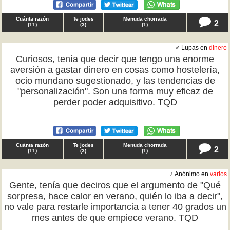
Cuánta razón
Te jodes
Menuda chorrada
2
(
11
)
(
3
)
(
1
)
♂ Lupas en
dinero
Curiosos, tenía que decir que tengo una enorme
aversión a gastar dinero en cosas como hostelería,
ocio mundano sugestionado, y las tendencias de
"personalización". Son una forma muy eficaz de
perder poder adquisitivo. TQD
Cuánta razón
Te jodes
Menuda chorrada
2
(
11
)
(
3
)
(
1
)
♂ Anónimo en
varios
Gente, tenía que deciros que el argumento de "Qué
sorpresa, hace calor en verano, quién lo iba a decir",
no vale para restarle importancia a tener 40 grados un
mes antes de que empiece verano. TQD