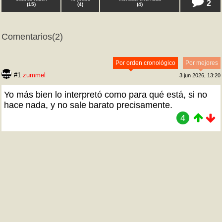
2
(
15
)
(
4
)
(
4
)
Comentarios
(2)
Por orden cronológico
Por mejores
#1
zummel
3 jun 2026, 13:20
Yo más bien lo interpretó como para qué está, si no
hace nada, y no sale barato precisamente.
4