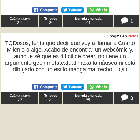
Cuánta razón
Te jodes
Menuda chorrada
1
(
18
)
(
4
)
(
1
)
♂ Chogma en
varios
TQDosos, tenía que decir que voy a llamar a Cuarto
Milenio o algo. Acabo de encontrar un webcómic y,
aunque sé que es difícil de creer, no tiene un
argumento geek metatextual hasta la náusea ni está
dibujado con un estilo manga maltrecho. TQD
Cuánta razón
Te jodes
Menuda chorrada
3
(
8
)
(
2
)
(
4
)