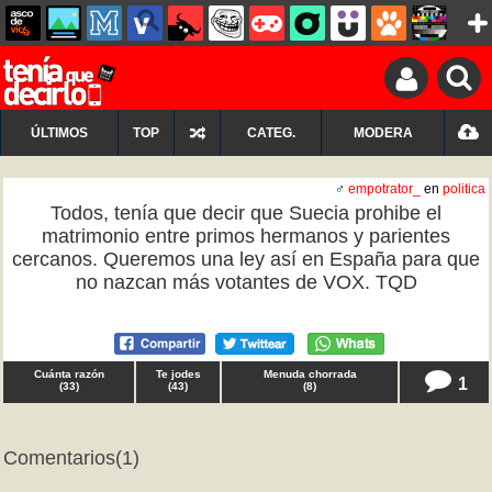
ÚLTIMOS
TOP
CATEG.
MODERA
♂
empotrator_
en
politica
Todos, tenía que decir que Suecia prohibe el
matrimonio entre primos hermanos y parientes
cercanos. Queremos una ley así en España para que
no nazcan más votantes de VOX. TQD
Cuánta razón
Te jodes
Menuda chorrada
1
(
33
)
(
43
)
(
8
)
Comentarios
(1)