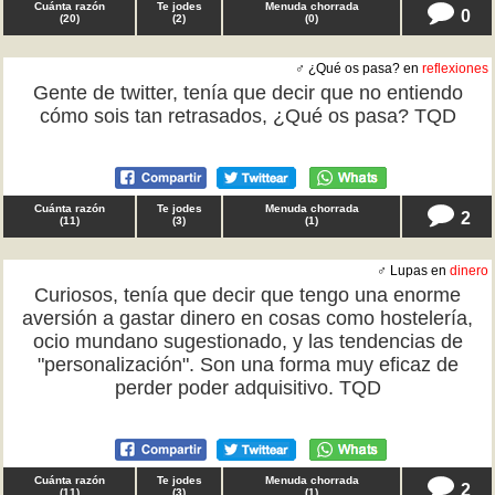
Cuánta razón
Te jodes
Menuda chorrada
0
(
20
)
(
2
)
(
0
)
♂ ¿Qué os pasa? en
reflexiones
Gente de twitter, tenía que decir que no entiendo
cómo sois tan retrasados, ¿Qué os pasa? TQD
Cuánta razón
Te jodes
Menuda chorrada
2
(
11
)
(
3
)
(
1
)
♂ Lupas en
dinero
Curiosos, tenía que decir que tengo una enorme
aversión a gastar dinero en cosas como hostelería,
ocio mundano sugestionado, y las tendencias de
"personalización". Son una forma muy eficaz de
perder poder adquisitivo. TQD
Cuánta razón
Te jodes
Menuda chorrada
2
(
11
)
(
3
)
(
1
)