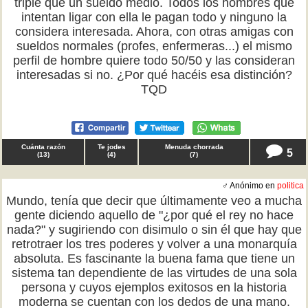
triple que un sueldo medio. Todos los hombres que
intentan ligar con ella le pagan todo y ninguno la
considera interesada. Ahora, con otras amigas con
sueldos normales (profes, enfermeras...) el mismo
perfil de hombre quiere todo 50/50 y las consideran
interesadas si no. ¿Por qué hacéis esa distinción?
TQD
Cuánta razón
Te jodes
Menuda chorrada
5
(
13
)
(
4
)
(
7
)
♂ Anónimo en
politica
Mundo, tenía que decir que últimamente veo a mucha
gente diciendo aquello de "¿por qué el rey no hace
nada?" y sugiriendo con disimulo o sin él que hay que
retrotraer los tres poderes y volver a una monarquía
absoluta. Es fascinante la buena fama que tiene un
sistema tan dependiente de las virtudes de una sola
persona y cuyos ejemplos exitosos en la historia
moderna se cuentan con los dedos de una mano.