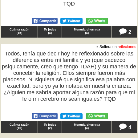
TQD
Cuánta razón
Te jodes
Menuda chorrada
2
(
15
)
(
4
)
(
4
)
♀ Soltera en
reflexiones
Todos, tenía que decir hoy he reflexionado sobre las
diferencias entre mi familia y yo (que padezco
psíquicamente, creo que tengo TDAH) y su manera de
concebir la religión. Ellos siempre fueron más
piadosos. Ni siquiera sé que significa esa palabra con
exactitud, pero yo ya lo notaba en nuestra crianza.
¿Alguien me sabría aportar alguna razón para que mi
fe o mi cerebro no sean iguales? TQD
Cuánta razón
Te jodes
Menuda chorrada
4
(
10
)
(
2
)
(
4
)