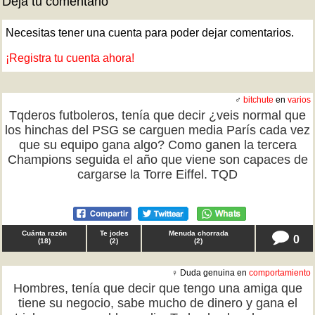
Deja tu comentario
Necesitas tener una cuenta para poder dejar comentarios.
¡Registra tu cuenta ahora!
♂
bitchute
en
varios
Tqderos futboleros, tenía que decir ¿veis normal que
los hinchas del PSG se carguen media París cada vez
que su equipo gana algo? Como ganen la tercera
Champions seguida el año que viene son capaces de
cargarse la Torre Eiffel. TQD
Cuánta razón
Te jodes
Menuda chorrada
0
(
18
)
(
2
)
(
2
)
♀ Duda genuina en
comportamiento
Hombres, tenía que decir que tengo una amiga que
tiene su negocio, sabe mucho de dinero y gana el