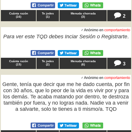
Cuánta razón
Te jodes
Menuda chorrada
2
(
16
)
(
1
)
(
3
)
♂ Anónimo en
comportamiento
Para ver este TQD debes
Inciar Sesión
o
Registrarte
.
Cuánta razón
Te jodes
Menuda chorrada
3
(
15
)
(
2
)
(
6
)
♂ Anónimo en
comportamiento
Gente, tenía que decir que me he dado cuenta, por fin
con 30 años, que lo peor de la vida es vivir por y para
los demás. Te acaba matando por dentro, te destroza
también por fuera, y no logras nada. Nadie va a venir
a salvarte, solo te tienes a ti mismo/a. TQD