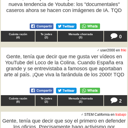
nueva tendencia de Youtube: los "documentales"
caseros ahora se hacen con imágenes de IA. TQD
Cuánta razón
Te jodes
Menuda chorrada
0
(
4
)
(
2
)
(
3
)
♂ user2000 en
friki
Gente, tenía que decir que me gusta ver vídeos en
YouTube del Loco de la Colina. Cuando España era
grande y se entrevistaba a famosos que aportaban
arte al país. ¡Que viva la farándula de los 2000! TQD
Cuánta razón
Te jodes
Menuda chorrada
2
(
8
)
(
2
)
(
2
)
♂ STEM California en
trabajo
Gente, tenía que decir que soy el primero en defender
los oficios. Precisamente hago activismo por