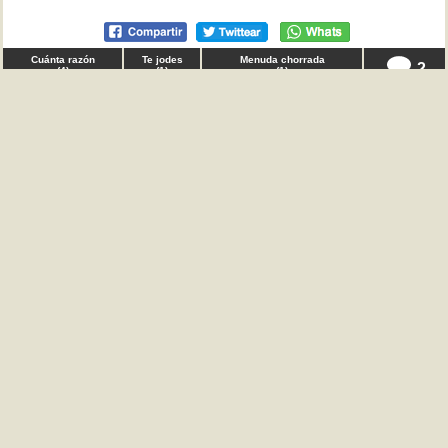
Cuánta razón
Te jodes
Menuda chorrada
2
(
4
)
(
1
)
(
1
)
♂ STEM California en
trabajo
Gente, tenía que decir que para mí, una carrera con
salidas debería significar lo siguiente: meses antes de