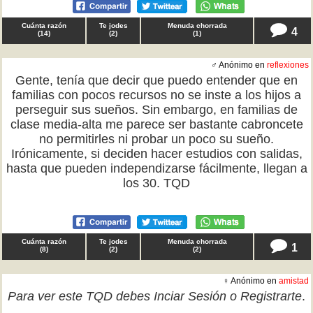
Cuánta razón
Te jodes
Menuda chorrada
4
(
14
)
(
2
)
(
1
)
♂ Anónimo en
reflexiones
Gente, tenía que decir que puedo entender que en
familias con pocos recursos no se inste a los hijos a
perseguir sus sueños. Sin embargo, en familias de
clase media-alta me parece ser bastante cabroncete
no permitirles ni probar un poco su sueño.
Irónicamente, si deciden hacer estudios con salidas,
hasta que pueden independizarse fácilmente, llegan a
los 30. TQD
Cuánta razón
Te jodes
Menuda chorrada
1
(
8
)
(
2
)
(
2
)
♀ Anónimo en
amistad
Para ver este TQD debes
Inciar Sesión
o
Registrarte
.