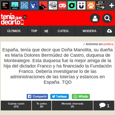
ÚLTIMOS
TOP
CATEG.
MODERA
♂ Anónimo en
politica
España, tenía que decir que Doña Manolita, su dueña
es María Dolores Bermúdez de Castro, duquesa de
Montealegre. Esta duquesa fue la mejor amiga de la
hija del dictador Franco y ha financiado la Fundación
Franco. Debería investigarse lo de las
administraciones de las loterías y estancos en
España. TQD
Cuánta razón
Te jodes
Menuda chorrada
1
(
23
)
(
8
)
(
4
)