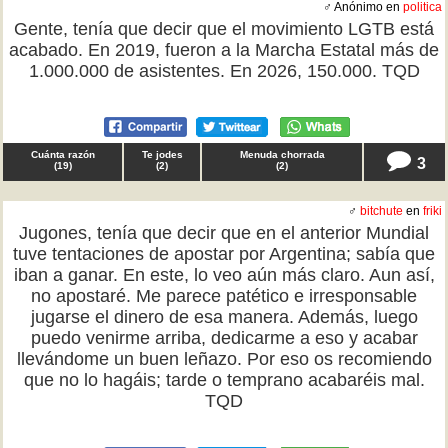
♂ Anónimo en
politica
Gente, tenía que decir que el movimiento LGTB está
acabado. En 2019, fueron a la Marcha Estatal más de
1.000.000 de asistentes. En 2026, 150.000. TQD
Cuánta razón
Te jodes
Menuda chorrada
3
(
19
)
(
2
)
(
2
)
♂
bitchute
en
friki
Jugones, tenía que decir que en el anterior Mundial
tuve tentaciones de apostar por Argentina; sabía que
iban a ganar. En este, lo veo aún más claro. Aun así,
no apostaré. Me parece patético e irresponsable
jugarse el dinero de esa manera. Además, luego
puedo venirme arriba, dedicarme a eso y acabar
llevándome un buen leñazo. Por eso os recomiendo
que no lo hagáis; tarde o temprano acabaréis mal.
TQD