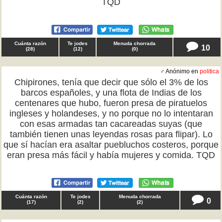
TQD
Cuánta razón
Te jodes
Menuda chorrada
10
(
28
)
(
12
)
(
0
)
♂ Anónimo en
politica
Chipirones, tenía que decir que sólo el 3% de los
barcos españoles, y una flota de Indias de los
centenares que hubo, fueron presa de piratuelos
ingleses y holandeses, y no porque no lo intentaran
con esas armadas tan cacareadas suyas (que
también tienen unas leyendas rosas para flipar). Lo
que sí hacían era asaltar puebluchos costeros, porque
eran presa más fácil y había mujeres y comida. TQD
Cuánta razón
Te jodes
Menuda chorrada
0
(
17
)
(
2
)
(
2
)