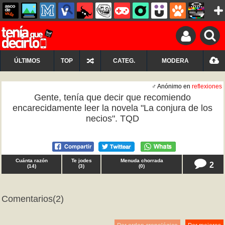
ÚLTIMOS
TOP
CATEG.
MODERA
♂ Anónimo en
reflexiones
Gente, tenía que decir que recomiendo
encarecidamente leer la novela "La conjura de los
necios". TQD
Cuánta razón
Te jodes
Menuda chorrada
2
(
14
)
(
3
)
(
0
)
Comentarios
(2)