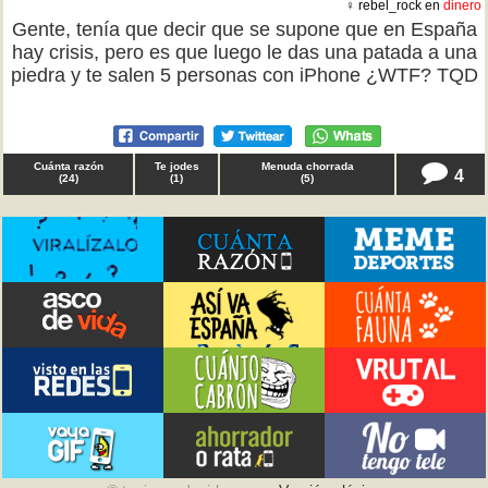
♀ rebel_rock en
dinero
Gente, tenía que decir que se supone que en España
hay crisis, pero es que luego le das una patada a una
piedra y te salen 5 personas con iPhone ¿WTF? TQD
Cuánta razón
Te jodes
Menuda chorrada
4
(
24
)
(
1
)
(
5
)