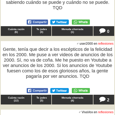
sabiendo cuándo se puede y cuándo no se puede.
TQD
Cuánta razón
Te jodes
Menuda chorrada
0
(
6
)
(
3
)
(
1
)
♂ user2000 en
reflexiones
Gente, tenía que decir a los escépticos de la felicidad
en los 2000. Me puse a ver videos de anuncios de los
2000. Sí, no va de coña. Me he puesto en Youtube a
ver anuncios de los 2000. Si los anuncios de Youtube
fuesen como los de esos gloriosos años, la gente
pagaría por ver anuncios. TQD
Cuánta razón
Te jodes
Menuda chorrada
2
(
12
)
(
3
)
(
4
)
♂ VivaVox en
reflexiones