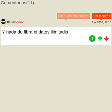
Comentarios
(11)
Por orden cronológico
Por mejores
#1
klingon2
3 jul 2026, 17:10
Y nada de fibra ni datos ilimitadis
1