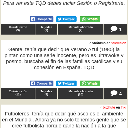
Para ver este TQD debes
Inciar Sesión
o
Registrarte
.
Cuánta razón
Te jodes
Menuda chorrada
1
(
3
)
(
1
)
(
2
)
♂ Anónimo en
television
Gente, tenía que decir que Verano Azul (1980) la
pintan como una serie inocente, pero es ultrawoke y
posmo, buscaba el fin de las familias católicas y su
cohesión en España. TQD
Cuánta razón
Te jodes
Menuda chorrada
4
(
22
)
(
4
)
(
10
)
♂
bitchute
en
friki
Futboleros, tenía que decir qué asco es el ambiente
en el Mundial. Ahora ya no solo tenemos gente que se
cree futbolista porque gane la nación a la que