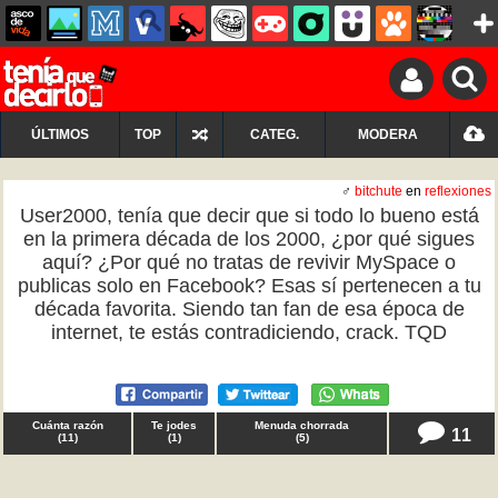
ÚLTIMOS
TOP
CATEG.
MODERA
♂
bitchute
en
reflexiones
User2000, tenía que decir que si todo lo bueno está
en la primera década de los 2000, ¿por qué sigues
aquí? ¿Por qué no tratas de revivir MySpace o
publicas solo en Facebook? Esas sí pertenecen a tu
década favorita. Siendo tan fan de esa época de
internet, te estás contradiciendo, crack. TQD
Cuánta razón
Te jodes
Menuda chorrada
11
(
11
)
(
1
)
(
5
)