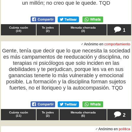
un millón; no creo que le quede. TQD
Cuánta razón
Te jodes
Menuda chorrada
1
(
10
)
(
2
)
(
3
)
♂ Anónimo en
comportamiento
Gente, tenía que decir que lo que necesita la sociedad
es más campamentos de reeducación y disciplina, no
terapias ni psicólogos que solo inciden en las
debilidades y te perjudican, porque les va en sus
ganancias tenerte lo más vulnerable y emocional
posible. La formación y la disciplina forman sujetos
fuertes, no el lloriqueo y la autocompasión. TQD
Cuánta razón
Te jodes
Menuda chorrada
2
(
11
)
(
2
)
(
6
)
♂ Anónimo en
politica