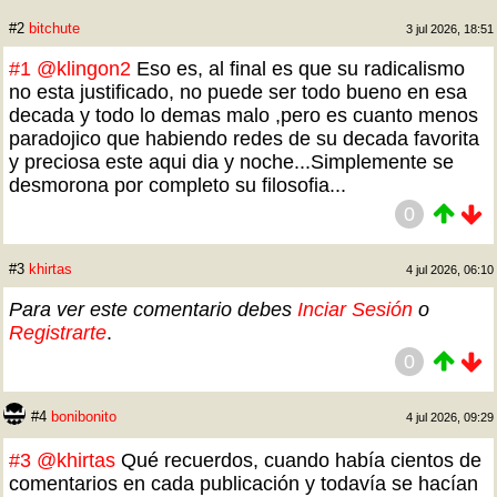
#2
bitchute
3 jul 2026, 18:51
#1
@klingon2
Eso es, al final es que su radicalismo
no esta justificado, no puede ser todo bueno en esa
decada y todo lo demas malo ,pero es cuanto menos
paradojico que habiendo redes de su decada favorita
y preciosa este aqui dia y noche...Simplemente se
desmorona por completo su filosofia...
0
#3
khirtas
4 jul 2026, 06:10
Para ver este comentario debes
Inciar Sesión
o
Registrarte
.
0
#4
bonibonito
4 jul 2026, 09:29
#3
@khirtas
Qué recuerdos, cuando había cientos de
comentarios en cada publicación y todavía se hacían