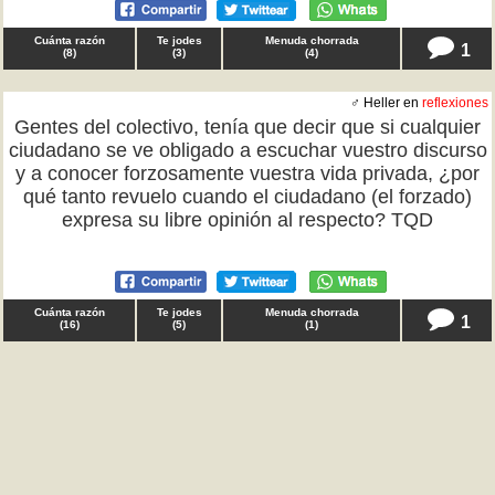
Cuánta razón
Te jodes
Menuda chorrada
1
(
8
)
(
3
)
(
4
)
♂ Heller en
reflexiones
Gentes del colectivo, tenía que decir que si cualquier
ciudadano se ve obligado a escuchar vuestro discurso
y a conocer forzosamente vuestra vida privada, ¿por
qué tanto revuelo cuando el ciudadano (el forzado)
expresa su libre opinión al respecto? TQD
Cuánta razón
Te jodes
Menuda chorrada
1
(
16
)
(
5
)
(
1
)