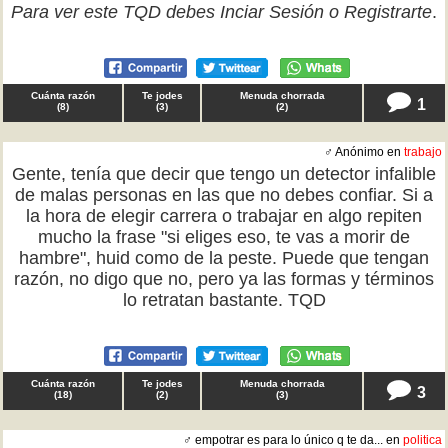
Para ver este TQD debes
Inciar Sesión
o
Registrarte
.
Cuánta razón
Te jodes
Menuda chorrada
1
(
8
)
(
3
)
(
2
)
♂ Anónimo en
trabajo
Gente, tenía que decir que tengo un detector infalible
de malas personas en las que no debes confiar. Si a
la hora de elegir carrera o trabajar en algo repiten
mucho la frase "si eliges eso, te vas a morir de
hambre", huid como de la peste. Puede que tengan
razón, no digo que no, pero ya las formas y términos
lo retratan bastante. TQD
Cuánta razón
Te jodes
Menuda chorrada
3
(
18
)
(
2
)
(
3
)
♂ empotrar es para lo único q te da... en
politica