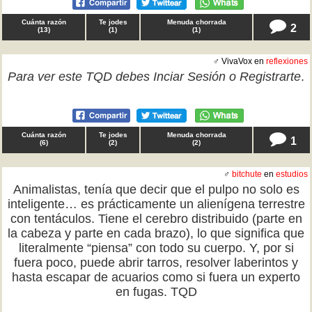
Cuánta razón
Te jodes
Menuda chorrada
2
(
13
)
(
1
)
(
1
)
♂ VivaVox en
reflexiones
Para ver este TQD debes
Inciar Sesión
o
Registrarte
.
Cuánta razón
Te jodes
Menuda chorrada
1
(
6
)
(
2
)
(
2
)
♂
bitchute
en
estudios
Animalistas, tenía que decir que el pulpo no solo es
inteligente… es prácticamente un alienígena terrestre
con tentáculos. Tiene el cerebro distribuido (parte en
la cabeza y parte en cada brazo), lo que significa que
literalmente “piensa” con todo su cuerpo. Y, por si
fuera poco, puede abrir tarros, resolver laberintos y
hasta escapar de acuarios como si fuera un experto
en fugas. TQD