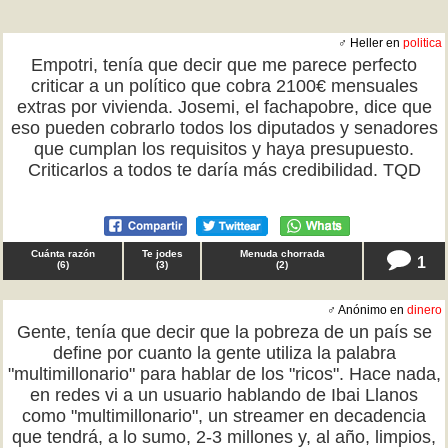
♂ Heller en
politica
Empotri, tenía que decir que me parece perfecto
criticar a un político que cobra 2100€ mensuales
extras por vivienda. Josemi, el fachapobre, dice que
eso pueden cobrarlo todos los diputados y senadores
que cumplan los requisitos y haya presupuesto.
Criticarlos a todos te daría más credibilidad. TQD
Cuánta razón
Te jodes
Menuda chorrada
1
(
6
)
(
3
)
(
2
)
♂ Anónimo en
dinero
Gente, tenía que decir que la pobreza de un país se
define por cuanto la gente utiliza la palabra
"multimillonario" para hablar de los "ricos". Hace nada,
en redes vi a un usuario hablando de Ibai Llanos
como "multimillonario", un streamer en decadencia
que tendrá, a lo sumo, 2-3 millones y, al año, limpios,