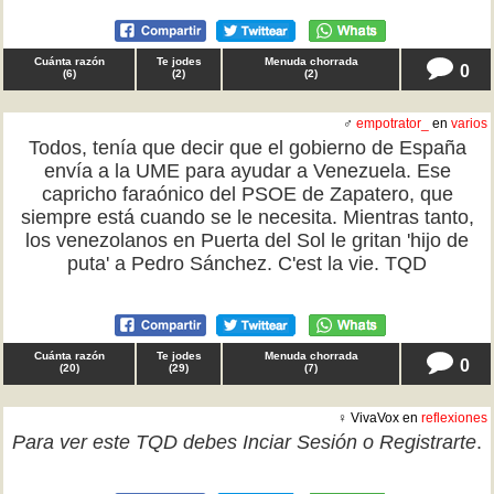
Cuánta razón
Te jodes
Menuda chorrada
0
(
6
)
(
2
)
(
2
)
♂
empotrator_
en
varios
Todos, tenía que decir que el gobierno de España
envía a la UME para ayudar a Venezuela. Ese
capricho faraónico del PSOE de Zapatero, que
siempre está cuando se le necesita. Mientras tanto,
los venezolanos en Puerta del Sol le gritan 'hijo de
puta' a Pedro Sánchez. C'est la vie. TQD
Cuánta razón
Te jodes
Menuda chorrada
0
(
20
)
(
29
)
(
7
)
♀ VivaVox en
reflexiones
Para ver este TQD debes
Inciar Sesión
o
Registrarte
.