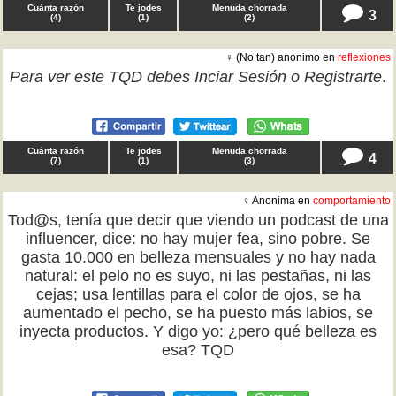
Cuánta razón
Te jodes
Menuda chorrada
3
(
4
)
(
1
)
(
2
)
♀ (No tan) anonimo en
reflexiones
Para ver este TQD debes
Inciar Sesión
o
Registrarte
.
Cuánta razón
Te jodes
Menuda chorrada
4
(
7
)
(
1
)
(
3
)
♀ Anonima en
comportamiento
Tod@s, tenía que decir que viendo un podcast de una
influencer, dice: no hay mujer fea, sino pobre. Se
gasta 10.000 en belleza mensuales y no hay nada
natural: el pelo no es suyo, ni las pestañas, ni las
cejas; usa lentillas para el color de ojos, se ha
aumentado el pecho, se ha puesto más labios, se
inyecta productos. Y digo yo: ¿pero qué belleza es
esa? TQD