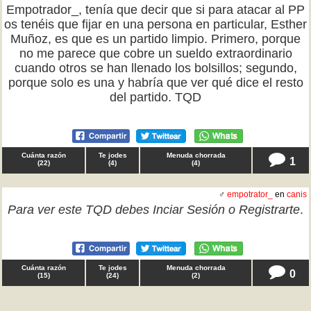
Empotrador_, tenía que decir que si para atacar al PP
os tenéis que fijar en una persona en particular, Esther
Muñoz, es que es un partido limpio. Primero, porque
no me parece que cobre un sueldo extraordinario
cuando otros se han llenado los bolsillos; segundo,
porque solo es una y habría que ver qué dice el resto
del partido. TQD
Cuánta razón
Te jodes
Menuda chorrada
1
(
22
)
(
4
)
(
4
)
♂
empotrator_
en
canis
Para ver este TQD debes
Inciar Sesión
o
Registrarte
.
Cuánta razón
Te jodes
Menuda chorrada
0
(
15
)
(
24
)
(
2
)