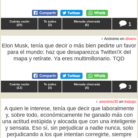
Cuánta razón
Te jodes
Menuda chorrada
1
(
25
)
(
3
)
(
6
)
♀ Anónimo en
dinero
Elon Musk, tenía que decir o más bien pedirte un favor
para el mundo: haz que desaparezca Twitter/X del
mapa y retírate. Ya eres multimillonario. TQD
Cuánta razón
Te jodes
Menuda chorrada
3
(
12
)
(
3
)
(
4
)
♀
anonimo30
en
trabajo
A quien le interese, tenía que decir que laboralmente
y, sobre todo, económicamente he ganado más con
una actitud estúpida y alocada que con una inteligente
y sensata. Eso sí, sin perjudicar a nadie nunca, solo
perjudicando a los que intentan corregirte, siempre