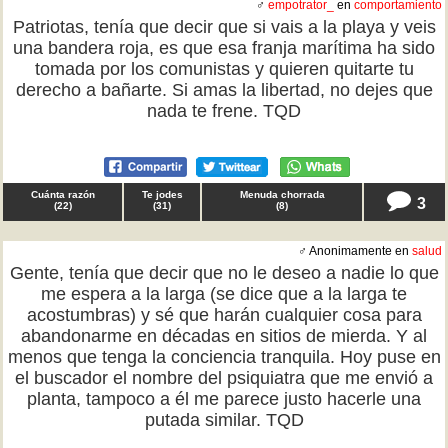
♂
empotrator_
en
comportamiento
Patriotas, tenía que decir que si vais a la playa y veis
una bandera roja, es que esa franja marítima ha sido
tomada por los comunistas y quieren quitarte tu
derecho a bañarte. Si amas la libertad, no dejes que
nada te frene. TQD
Cuánta razón
Te jodes
Menuda chorrada
3
(
22
)
(
31
)
(
8
)
♂ Anonimamente en
salud
Gente, tenía que decir que no le deseo a nadie lo que
me espera a la larga (se dice que a la larga te
acostumbras) y sé que harán cualquier cosa para
abandonarme en décadas en sitios de mierda. Y al
menos que tenga la conciencia tranquila. Hoy puse en
el buscador el nombre del psiquiatra que me envió a
planta, tampoco a él me parece justo hacerle una
putada similar. TQD