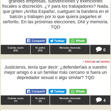
grandes empresas, subvenciones y exenciones
fiscales a discreción. ¿Y para los trabajadores? Nada,
que griten ¡Arriba España!, cuelguen la bandera en el
balcón y trabajen por lo que quiera pagarles el
señorito. En las próximas elecciones, DNI y memoria.
TQD
Cuánta razón
Te jodes
Menuda chorrada
0
(
26
)
(
35
)
(
8
)
♂
bitchute
en
familia
Justicieros, tenía que decir: ¿defenderíais a vuestro
mejor amigo o a un familiar más cercano si fuera un
depredador sexual o algo similar? TQD
Cuánta razón
Te jodes
Menuda chorrada
4
(
7
)
(
3
)
(
2
)