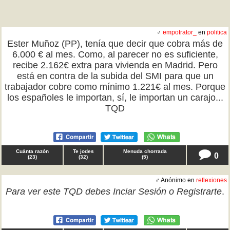
♂
empotrator_
en
politica
Ester Muñoz (PP), tenía que decir que cobra más de
6.000 € al mes. Como, al parecer no es suficiente,
recibe 2.162€ extra para vivienda en Madrid. Pero
está en contra de la subida del SMI para que un
trabajador cobre como mínimo 1.221€ al mes. Porque
los españoles le importan, sí, le importan un carajo...
TQD
Cuánta razón
Te jodes
Menuda chorrada
0
(
23
)
(
32
)
(
5
)
♂ Anónimo en
reflexiones
Para ver este TQD debes
Inciar Sesión
o
Registrarte
.