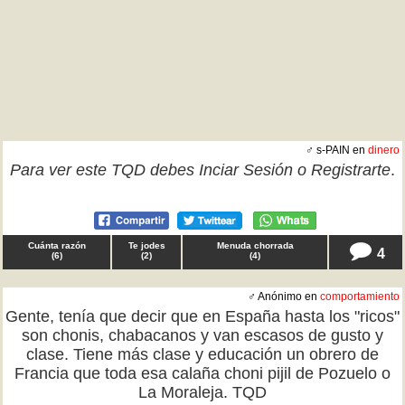
♂ s-PAIN en
dinero
Para ver este TQD debes
Inciar Sesión
o
Registrarte
.
Cuánta razón
Te jodes
Menuda chorrada
4
(
6
)
(
2
)
(
4
)
♂ Anónimo en
comportamiento
Gente, tenía que decir que en España hasta los "ricos"
son chonis, chabacanos y van escasos de gusto y
clase. Tiene más clase y educación un obrero de
Francia que toda esa calaña choni pijil de Pozuelo o
La Moraleja. TQD