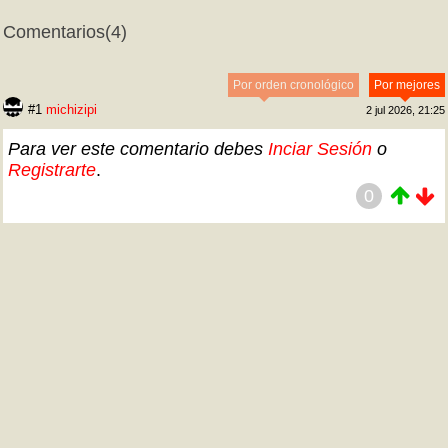
Comentarios
(4)
Por orden cronológico
Por mejores
#1
michizipi
2 jul 2026, 21:25
Para ver este comentario debes
Inciar Sesión
o
Registrarte
.
0