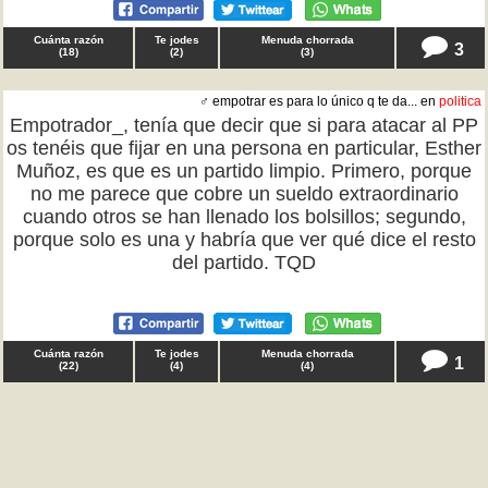
Cuánta razón
Te jodes
Menuda chorrada
3
(
18
)
(
2
)
(
3
)
♂ empotrar es para lo único q te da... en
politica
Empotrador_, tenía que decir que si para atacar al PP
os tenéis que fijar en una persona en particular, Esther
Muñoz, es que es un partido limpio. Primero, porque
no me parece que cobre un sueldo extraordinario
cuando otros se han llenado los bolsillos; segundo,
porque solo es una y habría que ver qué dice el resto
del partido. TQD
Cuánta razón
Te jodes
Menuda chorrada
1
(
22
)
(
4
)
(
4
)