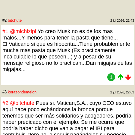
#2
bitchute
2 jul 2026, 21:43
#1
@michizipi
Yo creo Musk no es de los mas
malos...Y menos para tener la pasta que tiene...
El Vaticano si que es hipocrita...Tiene probablemente
mucha mas pasta que Musk (Es practicamente
incalculable lo que poseen...) y a pesar de su
mensaje religioso no lo practican...Dan migajas de las
migajas...
1
#3
korazondemelon
2 jul 2026, 22:03
#2
@bitchute
Pues sí. Vatican,S.A., cuyo CEO estuvo
aquí hace poco echándonos la bronca porque
tenemos que ser más solidarios y acogedores, podría
haber predicado con el ejemplo. Se me ocurre que
podría haber dicho que van a pagar el IBI para
contribuir. Pero no, a seguir pagándoles su negocio