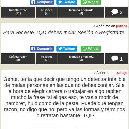
Cuánta razón
Te jodes
Menuda chorrada
2
(
11
)
(
2
)
(
6
)
♂ Anónimo en
politica
Para ver este TQD debes
Inciar Sesión
o
Registrarte
.
Cuánta razón
Te jodes
Menuda chorrada
1
(
8
)
(
3
)
(
2
)
♂ Anónimo en
trabajo
Gente, tenía que decir que tengo un detector infalible
de malas personas en las que no debes confiar. Si a
la hora de elegir carrera o trabajar en algo repiten
mucho la frase "si eliges eso, te vas a morir de
hambre", huid como de la peste. Puede que tengan
razón, no digo que no, pero ya las formas y términos
lo retratan bastante. TQD