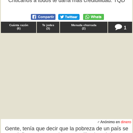
Criticarlos a todos te daría más credibilidad. TQD
Cuánta razón
Te jodes
Menuda chorrada
1
(
6
)
(
3
)
(
2
)
♂ Anónimo en
dinero
Gente, tenía que decir que la pobreza de un país se