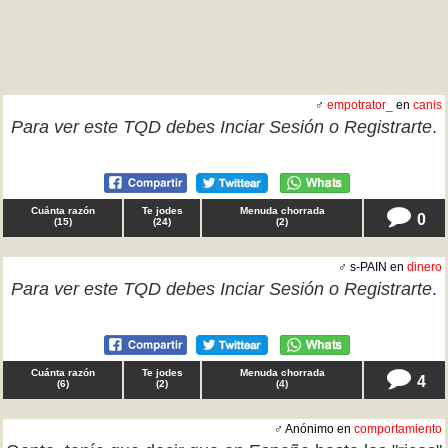
♂
empotrator_
en
canis
Para ver este TQD debes
Inciar Sesión
o
Registrarte
.
Cuánta razón
Te jodes
Menuda chorrada
0
(
15
)
(
24
)
(
2
)
♂ s-PAIN en
dinero
Para ver este TQD debes
Inciar Sesión
o
Registrarte
.
Cuánta razón
Te jodes
Menuda chorrada
4
(
6
)
(
2
)
(
4
)
♂ Anónimo en
comportamiento