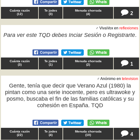
Cuánta razón
Te jodes
Menuda chorrada
2
(
12
)
(
3
)
(
4
)
♂ VivaVox en
reflexiones
Para ver este TQD debes
Inciar Sesión
o
Registrarte
.
Cuánta razón
Te jodes
Menuda chorrada
1
(
3
)
(
1
)
(
2
)
♂ Anónimo en
television
Gente, tenía que decir que Verano Azul (1980) la
pintan como una serie inocente, pero es ultrawoke y
posmo, buscaba el fin de las familias católicas y su
cohesión en España. TQD
Cuánta razón
Te jodes
Menuda chorrada
4
(
22
)
(
4
)
(
10
)