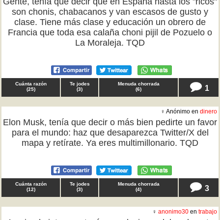
Gente, tenía que decir que en España hasta los "ricos"
son chonis, chabacanos y van escasos de gusto y
clase. Tiene más clase y educación un obrero de
Francia que toda esa calaña choni pijil de Pozuelo o
La Moraleja. TQD
Cuánta razón
Te jodes
Menuda chorrada
1
(
25
)
(
3
)
(
6
)
♀ Anónimo en
dinero
Elon Musk, tenía que decir o más bien pedirte un favor
para el mundo: haz que desaparezca Twitter/X del
mapa y retírate. Ya eres multimillonario. TQD
Cuánta razón
Te jodes
Menuda chorrada
3
(
12
)
(
3
)
(
4
)
♀
anonimo30
en
trabajo