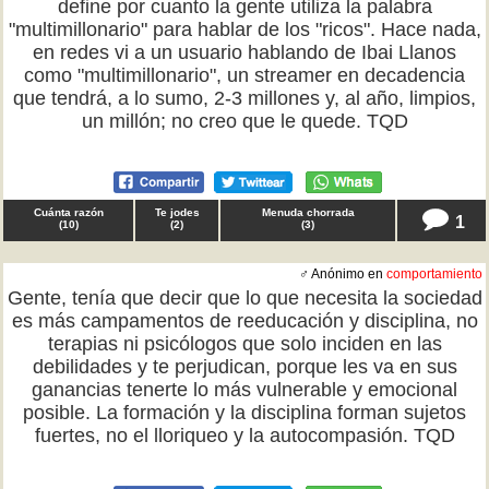
define por cuanto la gente utiliza la palabra
"multimillonario" para hablar de los "ricos". Hace nada,
en redes vi a un usuario hablando de Ibai Llanos
como "multimillonario", un streamer en decadencia
que tendrá, a lo sumo, 2-3 millones y, al año, limpios,
un millón; no creo que le quede. TQD
Cuánta razón
Te jodes
Menuda chorrada
1
(
10
)
(
2
)
(
3
)
♂ Anónimo en
comportamiento
Gente, tenía que decir que lo que necesita la sociedad
es más campamentos de reeducación y disciplina, no
terapias ni psicólogos que solo inciden en las
debilidades y te perjudican, porque les va en sus
ganancias tenerte lo más vulnerable y emocional
posible. La formación y la disciplina forman sujetos
fuertes, no el lloriqueo y la autocompasión. TQD