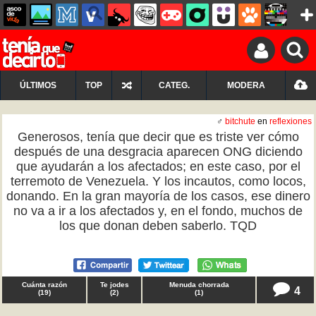
ÚLTIMOS
TOP
CATEG.
MODERA
♂
bitchute
en
reflexiones
Generosos, tenía que decir que es triste ver cómo
después de una desgracia aparecen ONG diciendo
que ayudarán a los afectados; en este caso, por el
terremoto de Venezuela. Y los incautos, como locos,
donando. En la gran mayoría de los casos, ese dinero
no va a ir a los afectados y, en el fondo, muchos de
los que donan deben saberlo. TQD
Cuánta razón
Te jodes
Menuda chorrada
4
(
19
)
(
2
)
(
1
)