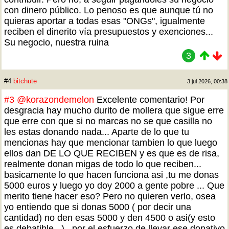
con dinero público. Lo penoso es que aunque tú no
quieras aportar a todas esas "ONGs", igualmente
reciben el dinerito vía presupuestos y exenciones...
Su negocio, nuestra ruina
3
#4
bitchute
3 jul 2026, 00:38
#3
@korazondemelon
Excelente comentario! Por
desgracia hay mucho durito de mollera que sigue erre
que erre con que si no marcas no se que casilla no
les estas donando nada... Aparte de lo que tu
mencionas hay que mencionar tambien lo que luego
ellos dan DE LO QUE RECIBEN y es que es de risa,
realmente donan migas de todo lo que reciben...
basicamente lo que hacen funciona asi ,tu me donas
5000 euros y luego yo doy 2000 a gente pobre ... Que
merito tiene hacer eso? Pero no quieren verlo, osea
yo entiendo que si donas 5000 ( por decir una
cantidad) no den esas 5000 y den 4500 o asi(y esto
es debatible...) , por el esfuerzo de llevar ese donativo