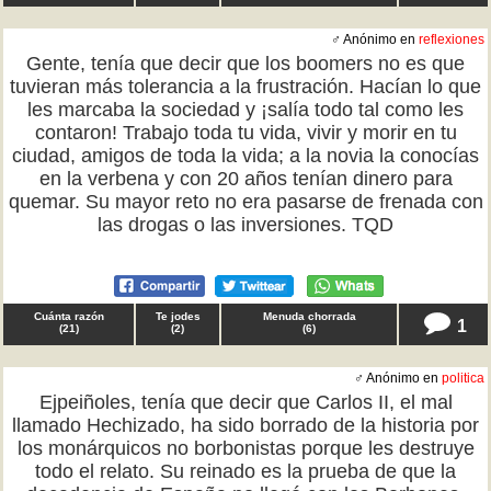
♂ Anónimo en
reflexiones
Gente, tenía que decir que los boomers no es que
tuvieran más tolerancia a la frustración. Hacían lo que
les marcaba la sociedad y ¡salía todo tal como les
contaron! Trabajo toda tu vida, vivir y morir en tu
ciudad, amigos de toda la vida; a la novia la conocías
en la verbena y con 20 años tenían dinero para
quemar. Su mayor reto no era pasarse de frenada con
las drogas o las inversiones. TQD
Cuánta razón
Te jodes
Menuda chorrada
1
(
21
)
(
2
)
(
6
)
♂ Anónimo en
politica
Ejpeiñoles, tenía que decir que Carlos II, el mal
llamado Hechizado, ha sido borrado de la historia por
los monárquicos no borbonistas porque les destruye
todo el relato. Su reinado es la prueba de que la