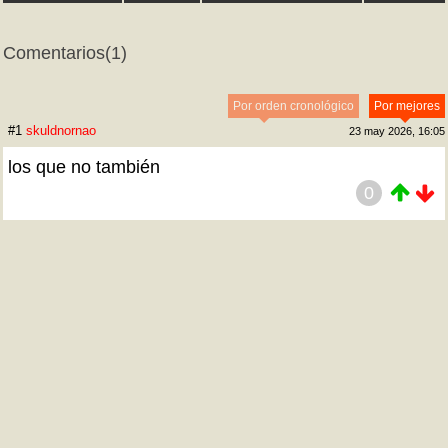
Comentarios
(1)
Por orden cronológico
Por mejores
#1
skuldnornao
23 may 2026, 16:05
los que no también
0