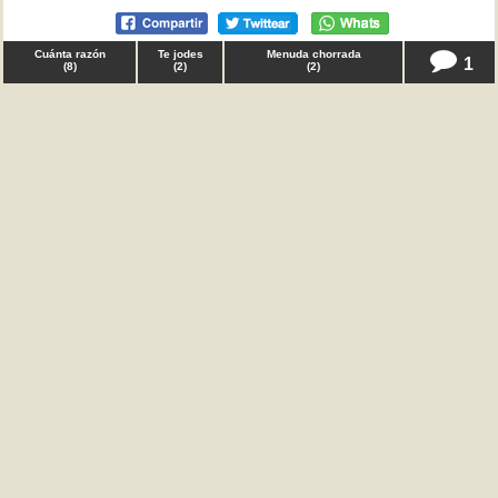
Cuánta razón
Te jodes
Menuda chorrada
1
(
8
)
(
2
)
(
2
)