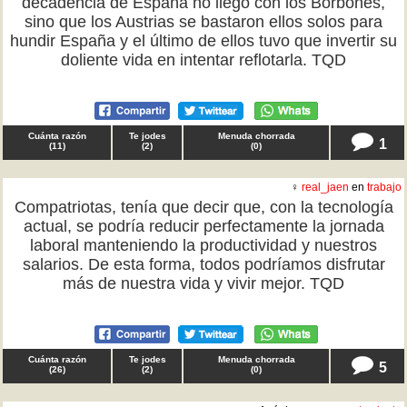
decadencia de España no llegó con los Borbones,
sino que los Austrias se bastaron ellos solos para
hundir España y el último de ellos tuvo que invertir su
doliente vida en intentar reflotarla. TQD
Cuánta razón
Te jodes
Menuda chorrada
1
(
11
)
(
2
)
(
0
)
♀
real_jaen
en
trabajo
Compatriotas, tenía que decir que, con la tecnología
actual, se podría reducir perfectamente la jornada
laboral manteniendo la productividad y nuestros
salarios. De esta forma, todos podríamos disfrutar
más de nuestra vida y vivir mejor. TQD
Cuánta razón
Te jodes
Menuda chorrada
5
(
26
)
(
2
)
(
0
)