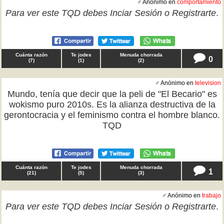
♂ Anónimo en
comportamiento
Para ver este TQD debes
Inciar Sesión
o
Registrarte
.
Cuánta razón
Te jodes
Menuda chorrada
0
(
7
)
(
1
)
(
2
)
♂ Anónimo en
television
Mundo, tenía que decir que la peli de "El Becario" es
wokismo puro 2010s. Es la alianza destructiva de la
gerontocracia y el feminismo contra el hombre blanco.
TQD
Cuánta razón
Te jodes
Menuda chorrada
1
(
21
)
(
5
)
(
3
)
♂ Anónimo en
trabajo
Para ver este TQD debes
Inciar Sesión
o
Registrarte
.