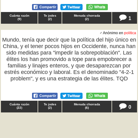
Cuánta razón
Te jodes
Menuda chorrada
1
(
9
)
(
2
)
(
2
)
♂ Anónimo en
politica
Mundo, tenía que decir que la política del hijo único en
China, y el tener pocos hijos en Occidente, nunca han
sido medidas para "impedir la sobrepoblación". Las
élites los han promovido a tope para empobrecer a
familias y linajes enteros, y que desaparezcan por
estrés económico y laboral. Es el denominado "4-2-1
problem", y es una estrategia de las élites. TQD
Cuánta razón
Te jodes
Menuda chorrada
0
(
22
)
(
2
)
(
6
)