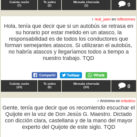
Cuánta razón
Te jodes
Menuda chorrada
0
(
7
)
(
2
)
(
1
)
♀
real_jaen
en
reflexiones
Hola, tenía que decir que si un autobús se retrasa en
su horario por estar metido en un atasco, la
responsabilidad es de todos los conductores que
forman semejantes atascos. Si utilizaran el autobús,
no habría atascos y llegaríamos todos a tiempo a
nuestro trabajo. TQD
Cuánta razón
Te jodes
Menuda chorrada
0
(
15
)
(
6
)
(
10
)
♂ Anónimo en
estudios
Gente, tenía que decir que os recomiendo escuchar el
Quijote en la voz de Don Jesús G. Maestro. Dictado
con dicción clara, castellana y de la mano del mayor
experto del Quijote de este siglo. TQD