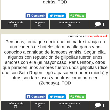
detrás. TQD
Cuánta razón
Te jodes
Menuda chorrada
1
(
6
)
(
4
)
(
3
)
♂ Anónimo en
comportamiento
Personas, tenía que decir que mi madre trabaja en
una cadena de hoteles de muy alta gama y ha
conocido a cantidad de famosos yankis. Según ella,
algunos con reputación de gilipollas fueron unos
amores con ella (el mayor caso, Paris Hilton), otros
que parecen unos amores fueron unos gilipollas (dice
que con Seth Rogen llegó a pasar verdadero miedo) y
otros son tan sosos y neutros como parecen
(Zendaya). TQD
Cuánta razón
Te jodes
Menuda chorrada
1
(
8
)
(
3
)
(
1
)