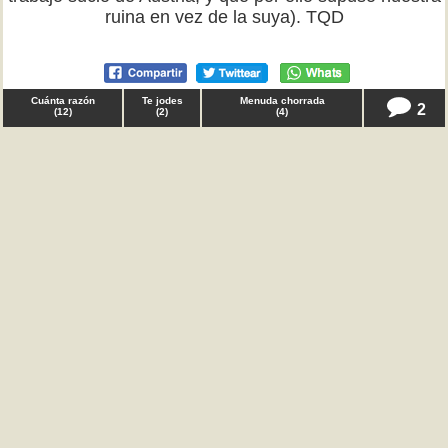
ruina en vez de la suya). TQD
Cuánta razón
Te jodes
Menuda chorrada
2
(
12
)
(
2
)
(
4
)