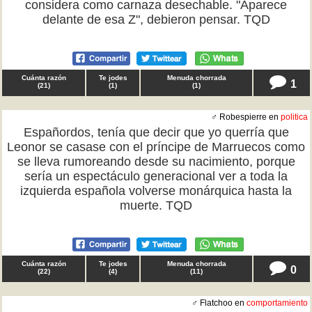
considera como carnaza desechable. "Aparece
delante de esa Z", debieron pensar. TQD
Cuánta razón
Te jodes
Menuda chorrada
1
(
21
)
(
1
)
(
1
)
♂ Robespierre en
politica
Españordos, tenía que decir que yo querría que
Leonor se casase con el príncipe de Marruecos como
se lleva rumoreando desde su nacimiento, porque
sería un espectáculo generacional ver a toda la
izquierda española volverse monárquica hasta la
muerte. TQD
Cuánta razón
Te jodes
Menuda chorrada
0
(
22
)
(
4
)
(
11
)
♂ Flatchoo en
comportamiento