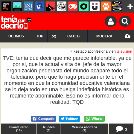
ÚLTIMOS
TOP
CATEG.
MODERA
♂ ¿estado aconfesional? en
television
TVE, tenía que decir que me parece intolerable, ya de
por si, que la actual visita del jefe de la mayor
organización pederasta del mundo acapare todo el
telediario; pero que lo haga precisamente en el
momento en que la comunidad educativa valenciana
se lo deja todo en una huelga indefinida histórica es
realmente abominable. Eso no es informar de la
realidad. TQD
Cuánta razón
Te jodes
Menuda chorrada
3
(
16
)
(
8
)
(
1
)