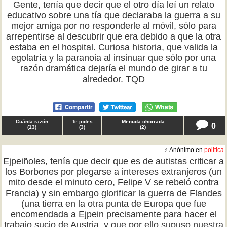
Gente, tenía que decir que el otro día leí un relato
educativo sobre una tía que declaraba la guerra a su
mejor amiga por no responderle al móvil, sólo para
arrepentirse al descubrir que era debido a que la otra
estaba en el hospital. Curiosa historia, que valida la
egolatría y la paranoia al insinuar que sólo por una
razón dramática dejaría el mundo de girar a tu
alrededor. TQD
Cuánta razón
Te jodes
Menuda chorrada
0
(
13
)
(
3
)
(
2
)
♂ Anónimo en
politica
Ejpeiñoles, tenía que decir que es de autistas criticar a
los Borbones por plegarse a intereses extranjeros (un
mito desde el minuto cero, Felipe V se rebeló contra
Francia) y sin embargo glorificar la guerra de Flandes
(una tierra en la otra punta de Europa que fue
encomendada a Ejpein precisamente para hacer el
trabajo sucio de Austria, y que por ello supuso nuestra