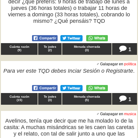
decir ¿qué preferís: 9 horas de trabajo de lunes a
jueves (36 horas totales) o trabajar 11 horas de
viernes a domingo (33 horas totales), cobrando lo
mismo? ¿Qué pensáis? TQD
Cuánta razón
Te jodes
Menuda chorrada
1
(
9
)
(
2
)
(
3
)
♂ Galapagar en
politica
Para ver este TQD debes
Inciar Sesión
o
Registrarte
.
Cuánta razón
Te jodes
Menuda chorrada
1
(
15
)
(
3
)
(
5
)
♂ Galapagar en
musica
Avelinos, tenía que decir que me ha molado lo de la
casita: A muchas misándricas se les caen las caretas
y el relato, con tal de salir junto a uno que las