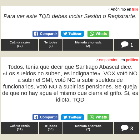
♂ Anónimo en
friki
Para ver este TQD debes
Inciar Sesión
o
Registrarte
.
Cuánta razón
Te jodes
Menuda chorrada
1
(
12
)
(
6
)
(
2
)
♂
empotrator_
en
politica
Todos, tenía que decir que Santiago Abascal dice:
«Los sueldos no suben, es indignante». VOX votó NO
a subir el SMI, votó NO a subir sueldos de
funcionarios, votó NO a subir las pensiones. Se queja
de que no hay agua el mismo que cierra el grifo. Si, es
idiota. TQD
Cuánta razón
Te jodes
Menuda chorrada
3
(
31
)
(
50
)
(
7
)