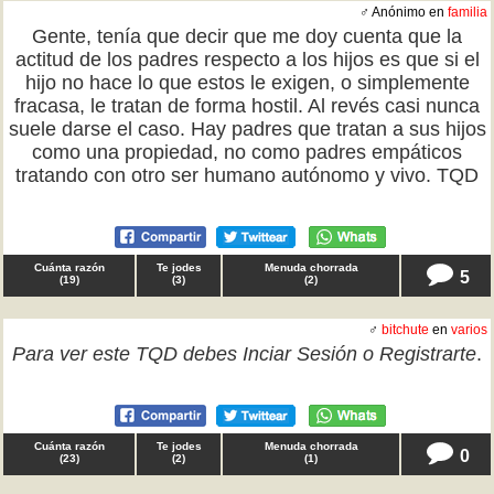
♂ Anónimo en
familia
Gente, tenía que decir que me doy cuenta que la
actitud de los padres respecto a los hijos es que si el
hijo no hace lo que estos le exigen, o simplemente
fracasa, le tratan de forma hostil. Al revés casi nunca
suele darse el caso. Hay padres que tratan a sus hijos
como una propiedad, no como padres empáticos
tratando con otro ser humano autónomo y vivo. TQD
Cuánta razón
Te jodes
Menuda chorrada
5
(
19
)
(
3
)
(
2
)
♂
bitchute
en
varios
Para ver este TQD debes
Inciar Sesión
o
Registrarte
.
Cuánta razón
Te jodes
Menuda chorrada
0
(
23
)
(
2
)
(
1
)