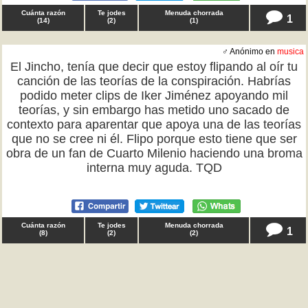
Cuánta razón
Te jodes
Menuda chorrada
1
(
14
)
(
2
)
(
1
)
♂ Anónimo en
musica
El Jincho, tenía que decir que estoy flipando al oír tu
canción de las teorías de la conspiración. Habrías
podido meter clips de Iker Jiménez apoyando mil
teorías, y sin embargo has metido uno sacado de
contexto para aparentar que apoya una de las teorías
que no se cree ni él. Flipo porque esto tiene que ser
obra de un fan de Cuarto Milenio haciendo una broma
interna muy aguda. TQD
Cuánta razón
Te jodes
Menuda chorrada
1
(
8
)
(
2
)
(
2
)