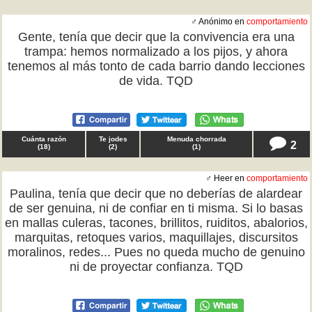
♂ Anónimo en
comportamiento
Gente, tenía que decir que la convivencia era una
trampa: hemos normalizado a los pijos, y ahora
tenemos al más tonto de cada barrio dando lecciones
de vida. TQD
Cuánta razón
Te jodes
Menuda chorrada
2
(
18
)
(
2
)
(
1
)
♂ Heer en
comportamiento
Paulina, tenía que decir que no deberías de alardear
de ser genuina, ni de confiar en ti misma. Si lo basas
en mallas culeras, tacones, brillitos, ruiditos, abalorios,
marquitas, retoques varios, maquillajes, discursitos
moralinos, redes... Pues no queda mucho de genuino
ni de proyectar confianza. TQD