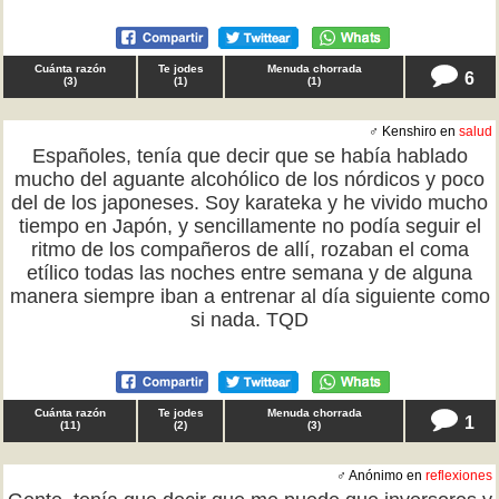
Cuánta razón
Te jodes
Menuda chorrada
6
(
3
)
(
1
)
(
1
)
♂ Kenshiro en
salud
Españoles, tenía que decir que se había hablado
mucho del aguante alcohólico de los nórdicos y poco
del de los japoneses. Soy karateka y he vivido mucho
tiempo en Japón, y sencillamente no podía seguir el
ritmo de los compañeros de allí, rozaban el coma
etílico todas las noches entre semana y de alguna
manera siempre iban a entrenar al día siguiente como
si nada. TQD
Cuánta razón
Te jodes
Menuda chorrada
1
(
11
)
(
2
)
(
3
)
♂ Anónimo en
reflexiones