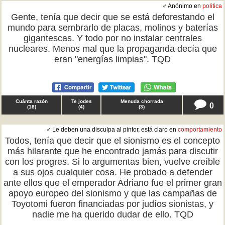
♂ Anónimo en
politica
Gente, tenía que decir que se está deforestando el
mundo para sembrarlo de placas, molinos y baterías
gigantescas. Y todo por no instalar centrales
nucleares. Menos mal que la propaganda decía que
eran "energías limpias". TQD
Cuánta razón
Te jodes
Menuda chorrada
0
(
18
)
(
4
)
(
3
)
♂ Le deben una disculpa al pintor, está claro en
comportamiento
Todos, tenía que decir que el sionismo es el concepto
más hilarante que he encontrado jamás para discutir
con los progres. Si lo argumentas bien, vuelve creíble
a sus ojos cualquier cosa. He probado a defender
ante ellos que el emperador Adriano fue el primer gran
apoyo europeo del sionismo y que las campañas de
Toyotomi fueron financiadas por judíos sionistas, y
nadie me ha querido dudar de ello. TQD