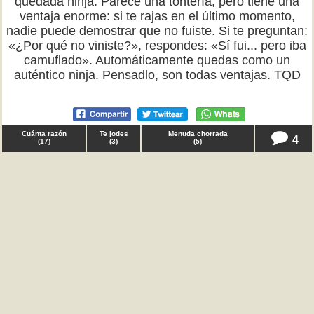
quedada ninja. Parece una tontería, pero tiene una
ventaja enorme: si te rajas en el último momento,
nadie puede demostrar que no fuiste. Si te preguntan:
«¿Por qué no viniste?», respondes: «Sí fui... pero iba
camuflado». Automáticamente quedas como un
auténtico ninja. Pensadlo, son todas ventajas. TQD
Cuánta razón
Te jodes
Menuda chorrada
4
(
17
)
(
3
)
(
5
)