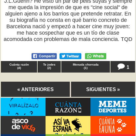
J.L.Guerin? He visto un par de pelis suyas y siempre
me queda la impresión de que es "cine social" de
alguien ajeno a los barrios que pretende retratar. En
su biografía no consta en qué barrio concreto de
Barcelona nació y empezó a hacer cine muy joven:
me hace sospechar que es un tío de clase
acomodada con problemas de mala conciencia. TQD
Cuánta razón
Te jodes
Menuda chorrada
1
(
4
)
(
2
)
(
1
)
« ANTERIORES
SIGUIENTES »