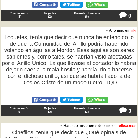
Cuánta razón
Te jodes
Menuda chorrada
0
(
8
)
(
2
)
(
0
)
♂ Anónimo en
friki
Loquetes, tenía que decir que nunca he entendido lo
de que la Comunidad del Anillo podría haber ido
volando en águilas a Mordor. Esas águilas son seres
sapientes y, como tales, se habrían visto afectadas
por el Anillo Único. La que llevase al portador lo habría
dejado caer a la mala hostia y habría ido a hacerse
con el dichoso anillo, así que se habría liado la de
Dios es Cristo de un modo u otro. TQD
Cuánta razón
Te jodes
Menuda chorrada
3
(
8
)
(
3
)
(
2
)
♀ Harto de misioneros del cine en
reflexiones
Cinefilos, tenía que decir que ¿Qué opinais de