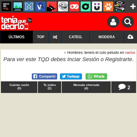
ÚLTIMOS
TOP
CATEG.
MODERA
♀ Hombres: teneis el culo peludo en
varios
Para ver este TQD debes
Inciar Sesión
o
Registrarte
.
Cuánta razón
Te jodes
Menuda chorrada
2
(
0
)
(
2
)
(
4
)