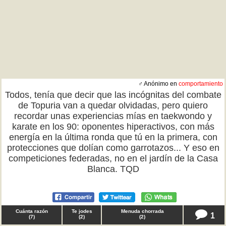
♂ Anónimo en
comportamiento
Todos, tenía que decir que las incógnitas del combate
de Topuria van a quedar olvidadas, pero quiero
recordar unas experiencias mías en taekwondo y
karate en los 90: oponentes hiperactivos, con más
energía en la última ronda que tú en la primera, con
protecciones que dolían como garrotazos... Y eso en
competiciones federadas, no en el jardín de la Casa
Blanca. TQD
Cuánta razón
Te jodes
Menuda chorrada
1
(
7
)
(
2
)
(
2
)