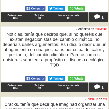
Cuánta razón
Te jodes
Menuda chorrada
1
(
15
)
(
3
)
(
4
)
♂ Anónimo en
television
Noticias, tenía que deciros que, si no queréis que
existan negacionistas del cambio climático, no
deberíais darles argumentos. Es ridículo decir que un
ahogamiento en una piscina es por culpa del calor y,
por tanto, del cambio climático. Parece como si
quisierais sabotear a propósito el discurso ecológico.
TQD
Cuánta razón
Te jodes
Menuda chorrada
1
(
15
)
(
2
)
(
2
)
♂
bitchute
en
friki
Cracks, tenía que decir que imaginad organizar una