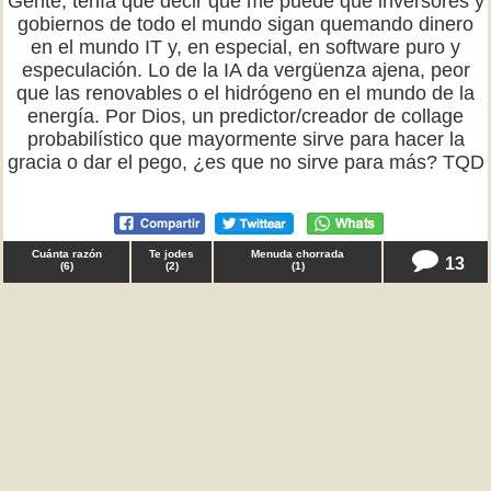
Gente, tenía que decir que me puede que inversores y
gobiernos de todo el mundo sigan quemando dinero
en el mundo IT y, en especial, en software puro y
especulación. Lo de la IA da vergüenza ajena, peor
que las renovables o el hidrógeno en el mundo de la
energía. Por Dios, un predictor/creador de collage
probabilístico que mayormente sirve para hacer la
gracia o dar el pego, ¿es que no sirve para más? TQD
Cuánta razón
Te jodes
Menuda chorrada
13
(
6
)
(
2
)
(
1
)