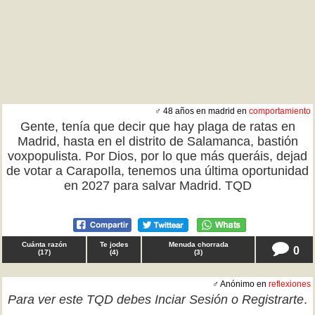
♂ 48 años en madrid en
comportamiento
Gente, tenía que decir que hay plaga de ratas en
Madrid, hasta en el distrito de Salamanca, bastión
voxpopulista. Por Dios, por lo que más queráis, dejad
de votar a CarapoIla, tenemos una última oportunidad
en 2027 para salvar Madrid. TQD
Cuánta razón
Te jodes
Menuda chorrada
0
(
17
)
(
4
)
(
3
)
♂ Anónimo en
reflexiones
Para ver este TQD debes
Inciar Sesión
o
Registrarte
.