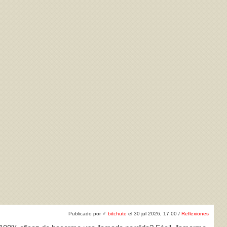
ivacidad
y la
Política de cookies
Publicado por
♂
bitchute
el 30 jul 2026, 17:00 /
Reflexiones