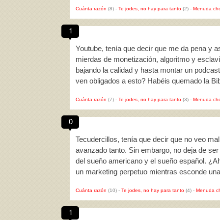
Cuánta razón
(8)
-
Te jodes, no hay para tanto
(2)
-
Menuda cho
1
Youtube, tenía que decir que me da pena y as
mierdas de monetización, algoritmo y esclavi
bajando la calidad y hasta montar un podcast 
ven obligados a esto? Habéis quemado la Bib
Cuánta razón
(7)
-
Te jodes, no hay para tanto
(3)
-
Menuda cho
0
Tecudercillos, tenía que decir que no veo mal
avanzado tanto. Sin embargo, no deja de ser
del sueño americano y el sueño español. ¿
un marketing perpetuo mientras esconde una
Cuánta razón
(10)
-
Te jodes, no hay para tanto
(4)
-
Menuda c
1