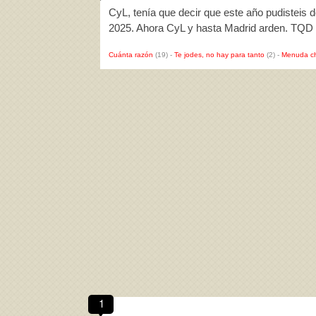
CyL, tenía que decir que este año pudisteis de
2025. Ahora CyL y hasta Madrid arden. TQD
Cuánta razón
(19)
-
Te jodes, no hay para tanto
(2)
-
Menuda c
1