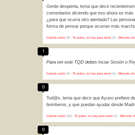
Gente despierta, tenía que decir recienteme
comentarios diciendo que eso ahora es más 
¿para que ocurra otro atentado? Las persona
forma de pensar porque ocurran más marcha
Cuánta razón
(9)
-
Te jodes, no hay para tanto
(3)
-
Menuda cho
1
Para ver este TQD debes
Inciar Sesión
o
Reg
Cuánta razón
(2)
-
Te jodes, no hay para tanto
(1)
-
Menuda cho
0
Tod@s, tenía que decir que Ayuso prefiere de
bomberos, y que puedan ayudar desde Madri
Cuánta razón
(20)
-
Te jodes, no hay para tanto
(2)
-
Menuda c
0