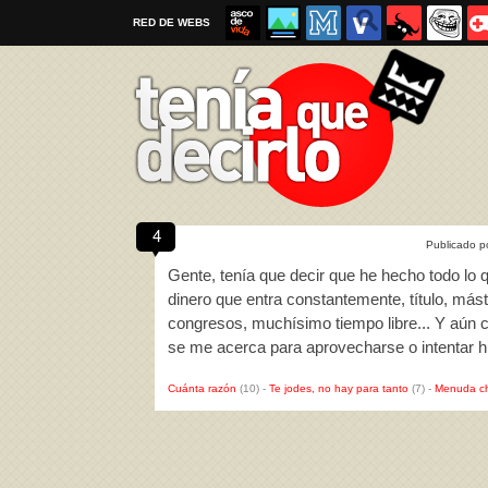
RED DE WEBS
4
Publicado p
Por favor, respeta las
reglas al enviar un TQD
Gente, tenía que decir que he hecho todo lo
dinero que entra constantemente, título, mást
congresos, muchísimo tiempo libre... Y aún 
se me acerca para aprovecharse o intentar h
Cuánta razón
(10)
-
Te jodes, no hay para tanto
(7)
-
Menuda c