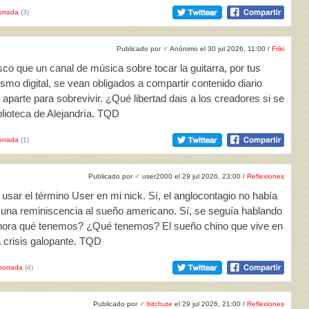
rrada
(3)
Publicado por
♂
Anónimo el 30 jul 2026, 11:00 /
Friki
co que un canal de música sobre tocar la guitarra, por tus
smo digital, se vean obligados a compartir contenido diario
aparte para sobrevivir. ¿Qué libertad dais a los creadores si se
lioteca de Alejandría. TQD
rrada
(1)
Publicado por
♂
user2000 el 29 jul 2026, 23:00 /
Reflexiones
 usar el término User en mi nick. Sí, el anglocontagio no había
 una reminiscencia al sueño americano. Sí, se seguía hablando
Ahora qué tenemos? ¿Qué tenemos? El sueño chino que vive en
 crisis galopante. TQD
horrada
(4)
Publicado por
♂
bitchute
el 29 jul 2026, 21:00 /
Reflexiones