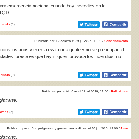
lara emergencia nacional cuando hay incendios en la
 TQD
orrada
(5)
Publicado por
♀
Anonima el 29 jul 2026, 11:00 /
Comportamiento
todos los años vienen a evacuar a gente y no se preocupan el
idades forestales que hay ni quién provoca los incendios, no
orrada
(0)
Publicado por
♂
VivaVox el 28 jul 2026, 21:00 /
Reflexiones
istrarte
.
rrada
(2)
Publicado por
♂
Son peligrosas, y gastas menos dinero el 28 jul 2026, 19:00 /
Amor
istrarte
.