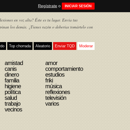
Regístrate
o
INICIAR SESIÓN
exiones en voz alta? Éste es tu lugar. Envía tus
pinan los demás. ¿Tienes razón o deberías tomártelo con
rdo
Top chorrada
Aleatorio
Enviar TQD
Moderar
amistad
amor
canis
comportamiento
dinero
estudios
familia
friki
higiene
música
política
reflexiones
salud
televisión
trabajo
varios
vecinos