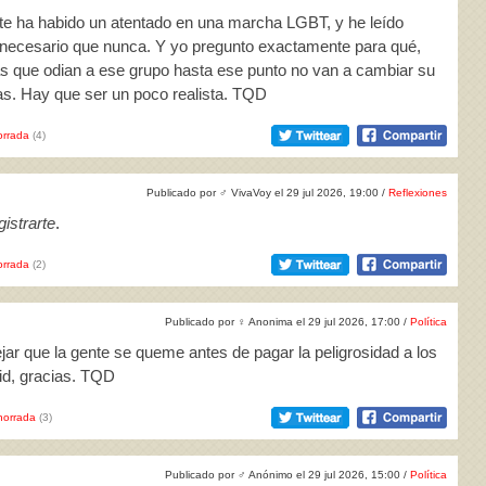
nte ha habido un atentado en una marcha LGBT, y he leído
necesario que nunca. Y yo pregunto exactamente para qué,
s que odian a ese grupo hasta ese punto no van a cambiar su
s. Hay que ser un poco realista. TQD
rrada
(4)
Publicado por
♂
VivaVoy el 29 jul 2026, 19:00 /
Reflexiones
istrarte
.
rrada
(2)
Publicado por
♀
Anonima el 29 jul 2026, 17:00 /
Política
jar que la gente se queme antes de pagar la peligrosidad a los
d, gracias. TQD
horrada
(3)
Publicado por
♂
Anónimo el 29 jul 2026, 15:00 /
Política