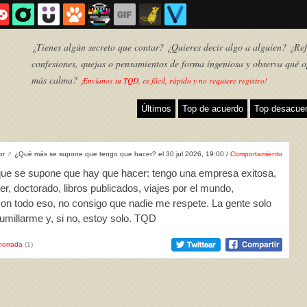
¿Tienes algún secreto que contar? ¿Quieres decir algo a alguien? ¿Refl
confesiones, quejas o pensamientos de forma ingeniosa y observa qué o
más calma?
¡Envíanos tu TQD, es fácil, rápido y no requiere registro!
Últimos
Top de acuerdo
Top desacue
or
♂
¿Qué más se supone que tengo que hacer? el 30 jul 2026, 19:00 /
Comportamiento
 que se supone que hay que hacer: tengo una empresa exitosa,
er, doctorado, libros publicados, viajes por el mundo,
con todo eso, no consigo que nadie me respete. La gente solo
umillarme y, si no, estoy solo. TQD
TQD
horrada
(1)