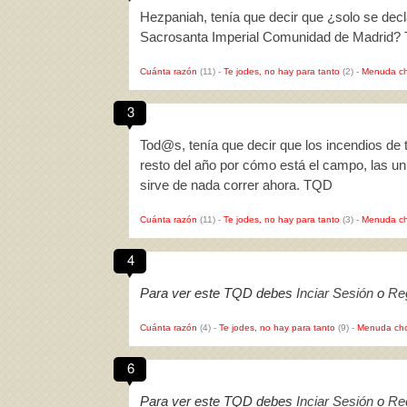
Hezpaniah, tenía que decir que ¿solo se dec
Sacrosanta Imperial Comunidad de Madrid?
Cuánta razón
(11)
-
Te jodes, no hay para tanto
(2)
-
Menuda ch
3
Tod@s, tenía que decir que los incendios de 
resto del año por cómo está el campo, las un
sirve de nada correr ahora. TQD
Cuánta razón
(11)
-
Te jodes, no hay para tanto
(3)
-
Menuda ch
4
Para ver este TQD debes
Inciar Sesión
o
Reg
Cuánta razón
(4)
-
Te jodes, no hay para tanto
(9)
-
Menuda cho
6
Para ver este TQD debes
Inciar Sesión
o
Reg