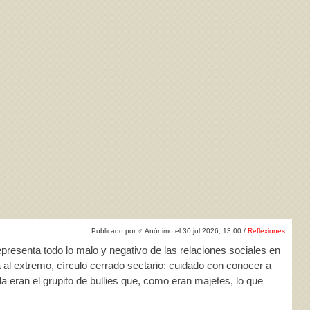
Publicado por
♂
Anónimo el 30 jul 2026, 13:00 /
Reflexiones
representa todo lo malo y negativo de las relaciones sociales en
al extremo, círculo cerrado sectario: cuidado con conocer a
a eran el grupito de bullies que, como eran majetes, lo que