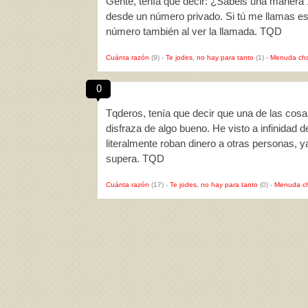
Gente, tenía que decir: ¿Sabéis una manera
desde un número privado. Si tú me llamas es
número también al ver la llamada. TQD
Cuánta razón
(9)
-
Te jodes, no hay para tanto
(1)
-
Menuda cho
0
Tqderos, tenía que decir que una de las cosa
disfraza de algo bueno. He visto a infinidad 
literalmente roban dinero a otras personas, y
supera. TQD
Cuánta razón
(17)
-
Te jodes, no hay para tanto
(0)
-
Menuda c