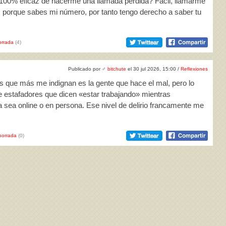
 100% eficaz de hacerme una llamada perdida? Fácil, llamarme
 porque sabes mi número, por tanto tengo derecho a saber tu
rrada
(4)
Publicado por
♂
bitchute
el 30 jul 2026, 15:00 /
Reflexiones
s que más me indignan es la gente que hace el mal, pero lo
de estafadores que dicen «estar trabajando» mientras
a sea online o en persona. Ese nivel de delirio francamente me
horrada
(0)