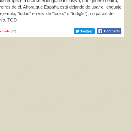
ndo empezó a usarse el lenguaje inclusivo, con género neutro,
a reíros de él. Ahora que España está dejando de usar el lenguaje
 ejemplo, "todas" en vez de "todxs" o "tod@s"), no paráis de
sivo. TQD
horrada
(12)