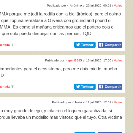
Publicado por
♂
Anónimo el 20 jul 2025, 00:01 /
Varios
A porque me jodí la rodilla con la bici (irónico), pero el colmo
de que Topuria rematase a Oliveira con ground and pound o
s MMA. Es como si mañana criticamos que el portero coja el
 que sólo pueda despejar con las piernas. TQD
horrada
(3)
Publicado por
♀
gemi1995
el 16 jul 2025, 17:00 /
Varios
 importantes para el ecosistema, pero me dais miedo, mucho
QD
horrada
(3)
Publicado por
♂
Insta el 12 jul 2025, 12:01 /
Varios
a muy grande de ego, y cita con el loquero garantizada, si
porque llevaba un modelito más vistoso que el tuyo. Otra víctima