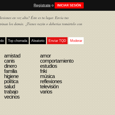
Regístrate
o
INICIAR SESIÓN
exiones en voz alta? Éste es tu lugar. Envía tus
pinan los demás. ¿Tienes razón o deberías tomártelo con
rdo
Top chorrada
Aleatorio
Enviar TQD
Moderar
amistad
amor
canis
comportamiento
dinero
estudios
familia
friki
higiene
música
política
reflexiones
salud
televisión
trabajo
varios
vecinos