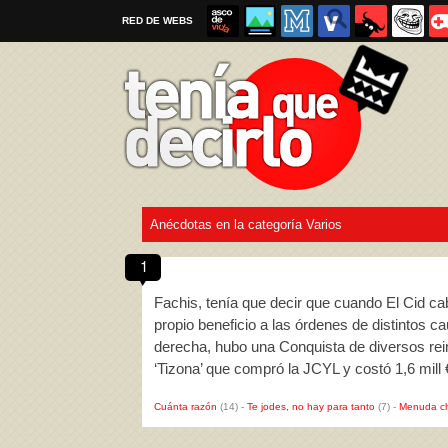
RED DE WEBS
Anécdotas en la categoría Varios
Por favor, respeta las
reglas al enviar un TQD
1
Fachis, tenía que decir que cuando El Cid ca
propio beneficio a las órdenes de distintos ca
derecha, hubo una Conquista de diversos reino
‘Tizona’ que compró la JCYL y costó 1,6 mill
Cuánta razón
(14)
-
Te jodes, no hay para tanto
(7)
-
Menuda c