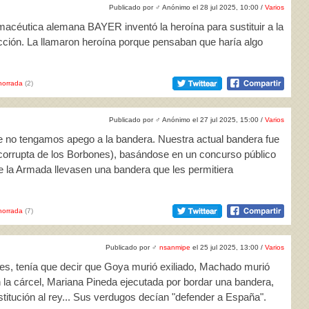
Publicado por
♂
Anónimo el 28 jul 2025, 10:00 /
Varios
macéutica alemana BAYER inventó la heroína para sustituir a la
ción. La llamaron heroína porque pensaban que haría algo
horrada
(2)
Publicado por
♂
Anónimo el 27 jul 2025, 15:00 /
Varios
e no tengamos apego a la bandera. Nuestra actual bandera fue
 corrupta de los Borbones), basándose en un concurso público
de la Armada llevasen una bandera que les permitiera
horrada
(7)
Publicado por
♂
nsanmipe
el 25 jul 2025, 13:00 /
Varios
, tenía que decir que Goya murió exiliado, Machado murió
n la cárcel, Mariana Pineda ejecutada por bordar una bandera,
stitución al rey... Sus verdugos decían "defender a España".