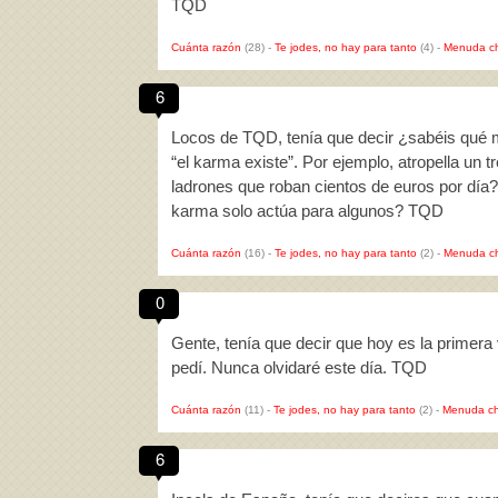
TQD
Cuánta razón
(28)
-
Te jodes, no hay para tanto
(4)
-
Menuda c
6
Locos de TQD, tenía que decir ¿sabéis qué m
“el karma existe”. Por ejemplo, atropella un
ladrones que roban cientos de euros por día
karma solo actúa para algunos? TQD
Cuánta razón
(16)
-
Te jodes, no hay para tanto
(2)
-
Menuda c
0
Gente, tenía que decir que hoy es la primer
pedí. Nunca olvidaré este día. TQD
Cuánta razón
(11)
-
Te jodes, no hay para tanto
(2)
-
Menuda ch
6