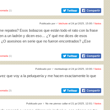
horrada
(1)
Publicado por
♂
bitchute
el 24 jul 2025, 15:00 /
Varios
e repatea? Esos bobazos que están todo el rato con la frase
 tren a un ladrón y dicen eso… ¿Y qué me dices de esos
? ¿O asesinos en serie que no fueron encontrados? ¿Ese
horrada
(1)
Publicado por
♂
mortisalvaje el 24 jul 2025, 10:00 /
Varios
a vez que voy a la peluquería y me hacen exactamente lo que
orrada
(3)
Publicado por
♀
No me pienso callar el 21 jul 2025, 12:01 /
Varios