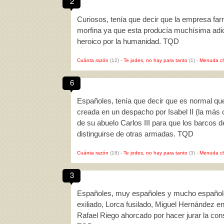
2
Curiosos, tenía que decir que la empresa far
morfina ya que esta producía muchísima adic
heroico por la humanidad. TQD
Cuánta razón
(12)
-
Te jodes, no hay para tanto
(1)
-
Menuda c
6
Españoles, tenía que decir que es normal qu
creada en un despacho por Isabel II (la más
de su abuelo Carlos III para que los barcos 
distinguirse de otras armadas. TQD
Cuánta razón
(18)
-
Te jodes, no hay para tanto
(3)
-
Menuda c
3
Españoles, muy españoles y mucho españoles
exiliado, Lorca fusilado, Miguel Hernández e
Rafael Riego ahorcado por hacer jurar la con