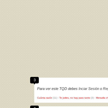
3
Para ver este TQD debes
Inciar Sesión
o
Reg
Cuánta razón
(11)
-
Te jodes, no hay para tanto
(3)
-
Menuda ch