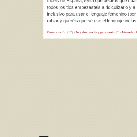
Incels de España, tenía que deciros que cua
todos los tíos empezasteis a ridiculizarlo y 
inclusivo para usar el lenguaje femenino (por
rabiar y queréis que se use el lenguaje inclu
Cuánta razón
(17)
-
Te jodes, no hay para tanto
(6)
-
Menuda c