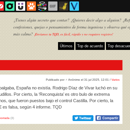
¿Tienes algún secreto que contar? ¿Quieres decir algo a alguien? ¿Refl
confesiones, quejas o pensamientos de forma ingeniosa y observa qué o
más calma?
¡Envíanos tu TQD, es fácil, rápido y no requiere registro!
Últimos
Top de acuerdo
Top desacue
Publicado por
♂
Anónimo el 31 jul 2025, 12:01 /
Varios
balgaba, España no existía. Rodrigo Díaz de Vivar luchó en su
udillos. Por cierto, la ‘Reconquista’ es otro bulo de extrema
s, que fueron puestos bajo el control Castilla. Por cierto, la
TQD
 € es falsa, según 4 informe. TQD
horrada
(3)