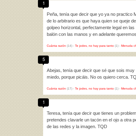
1
Peña, tenía que decir que yo ya no practico MM
de lo arbitrario es que haya quien se queje 
golpeo horizontal, perfectamente legal en la
balón con las manos y en adelante queremos
Cuánta razón
(14)
-
Te jodes, no hay para tanto
(1)
-
Menuda c
5
Abejas, tenía que decir que sé que sois muy
miedo, porque picáis. No os quiero cerca. T
Cuánta razón
(17)
-
Te jodes, no hay para tanto
(1)
-
Menuda c
1
Teresa, tenía que decir que tienes un problem
pretendes clavarle un tacón en el ojo a otra 
de las redes y la imagen. TQD