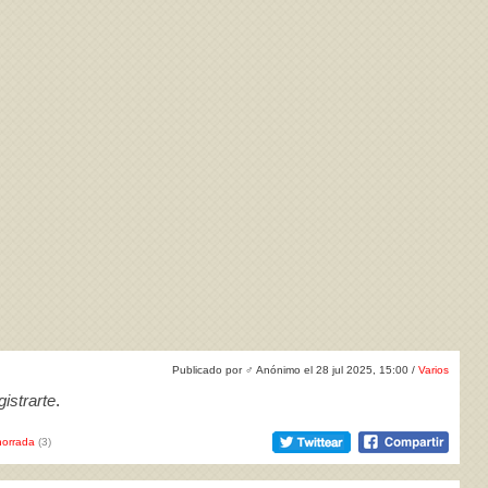
Publicado por
♂
Anónimo el 28 jul 2025, 15:00 /
Varios
istrarte
.
orrada
(3)