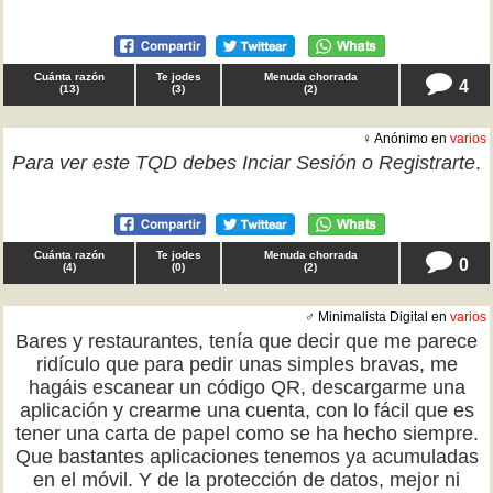
Cuánta razón
Te jodes
Menuda chorrada
4
(
13
)
(
3
)
(
2
)
♀ Anónimo en
varios
Para ver este TQD debes
Inciar Sesión
o
Registrarte
.
Cuánta razón
Te jodes
Menuda chorrada
0
(
4
)
(
0
)
(
2
)
♂ Minimalista Digital en
varios
Bares y restaurantes, tenía que decir que me parece
ridículo que para pedir unas simples bravas, me
hagáis escanear un código QR, descargarme una
aplicación y crearme una cuenta, con lo fácil que es
tener una carta de papel como se ha hecho siempre.
Que bastantes aplicaciones tenemos ya acumuladas
en el móvil. Y de la protección de datos, mejor ni