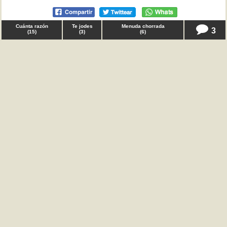
Cuánta razón
Te jodes
Menuda chorrada
3
(
15
)
(
3
)
(
6
)