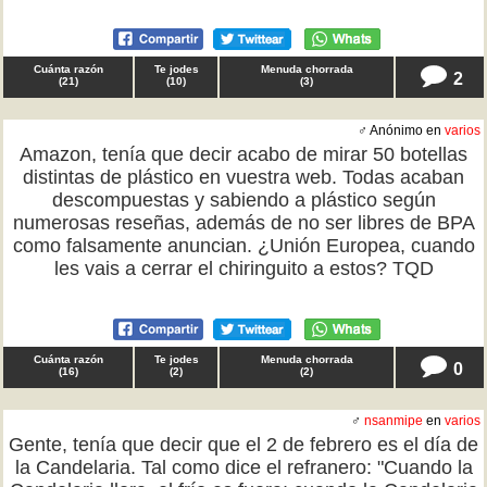
Cuánta razón
Te jodes
Menuda chorrada
2
(
21
)
(
10
)
(
3
)
♂ Anónimo en
varios
Amazon, tenía que decir acabo de mirar 50 botellas
distintas de plástico en vuestra web. Todas acaban
descompuestas y sabiendo a plástico según
numerosas reseñas, además de no ser libres de BPA
como falsamente anuncian. ¿Unión Europea, cuando
les vais a cerrar el chiringuito a estos? TQD
Cuánta razón
Te jodes
Menuda chorrada
0
(
16
)
(
2
)
(
2
)
♂
nsanmipe
en
varios
Gente, tenía que decir que el 2 de febrero es el día de
la Candelaria. Tal como dice el refranero: "Cuando la