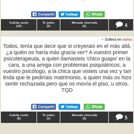
Cuánta razón
Te jodes
Menuda chorrada
4
(
18
)
(
2
)
(
2
)
♀ Soltera en
varios
Todos, tenía que decir que si creyerais en el más allá,
¿a quién os haría más gracia ver? A vuestro primer
psicoterapeuta, a quien llamasteis 'chico guapo' en la
cara, a una amiga con problemas psiquiátricos, a
vuestro psicólogo, a la chica que visteis una vez y tan
linda que le pediríais matrimonio, a quien más os hizo
sentir rechazada pero que os movía el piso, u otros.
TQD
Cuánta razón
Te jodes
Menuda chorrada
5
(
8
)
(
1
)
(
4
)