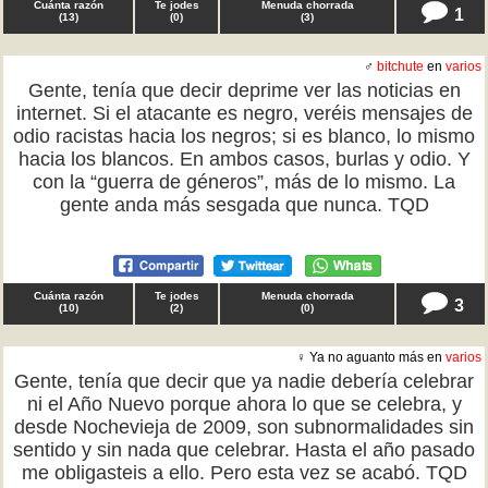
Cuánta razón
Te jodes
Menuda chorrada
1
(
13
)
(
0
)
(
3
)
♂
bitchute
en
varios
Gente, tenía que decir deprime ver las noticias en
internet. Si el atacante es negro, veréis mensajes de
odio racistas hacia los negros; si es blanco, lo mismo
hacia los blancos. En ambos casos, burlas y odio. Y
con la “guerra de géneros”, más de lo mismo. La
gente anda más sesgada que nunca. TQD
Cuánta razón
Te jodes
Menuda chorrada
3
(
10
)
(
2
)
(
0
)
♀ Ya no aguanto más en
varios
Gente, tenía que decir que ya nadie debería celebrar
ni el Año Nuevo porque ahora lo que se celebra, y
desde Nochevieja de 2009, son subnormalidades sin
sentido y sin nada que celebrar. Hasta el año pasado
me obligasteis a ello. Pero esta vez se acabó. TQD