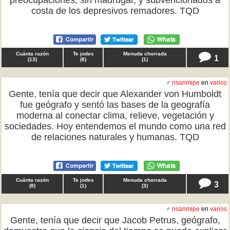
preocupaciones, sin madrugar, y subvencionados a
costa de los depresivos remadores. TQD
Cuánta razón
Te jodes
Menuda chorrada
1
(
13
)
(
8
)
(
1
)
♂
nsanmipe
en
varios
Gente, tenía que decir que Alexander von Humboldt
fue geógrafo y sentó las bases de la geografía
moderna al conectar clima, relieve, vegetación y
sociedades. Hoy entendemos el mundo como una red
de relaciones naturales y humanas. TQD
Cuánta razón
Te jodes
Menuda chorrada
3
(
8
)
(
1
)
(
3
)
♂
nsanmipe
en
varios
Gente, tenía que decir que Jacob Petrus, geógrafo,