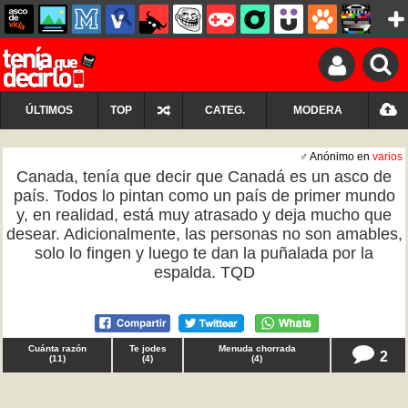
ÚLTIMOS
TOP
CATEG.
MODERA
♂ Anónimo en
varios
Canada, tenía que decir que Canadá es un asco de
país. Todos lo pintan como un país de primer mundo
y, en realidad, está muy atrasado y deja mucho que
desear. Adicionalmente, las personas no son amables,
solo lo fingen y luego te dan la puñalada por la
espalda. TQD
Cuánta razón
Te jodes
Menuda chorrada
2
(
11
)
(
4
)
(
4
)