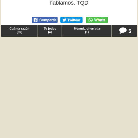
hablamos. TQD
Cuánta razón
Te jodes
Menuda chorrada
5
(
20
)
(
4
)
(
1
)