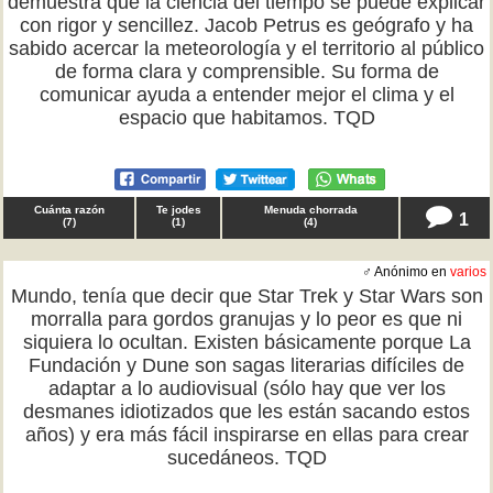
demuestra que la ciencia del tiempo se puede explicar
con rigor y sencillez. Jacob Petrus es geógrafo y ha
sabido acercar la meteorología y el territorio al público
de forma clara y comprensible. Su forma de
comunicar ayuda a entender mejor el clima y el
espacio que habitamos. TQD
Cuánta razón
Te jodes
Menuda chorrada
1
(
7
)
(
1
)
(
4
)
♂ Anónimo en
varios
Mundo, tenía que decir que Star Trek y Star Wars son
morralla para gordos granujas y lo peor es que ni
siquiera lo ocultan. Existen básicamente porque La
Fundación y Dune son sagas literarias difíciles de
adaptar a lo audiovisual (sólo hay que ver los
desmanes idiotizados que les están sacando estos
años) y era más fácil inspirarse en ellas para crear
sucedáneos. TQD