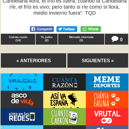
Candelaria llora, el frío es fuera; cuando la Candelaria
ríe, el frío es vivo; pero tanto si ríe como si llora,
medio invierno fuera". TQD
Cuánta razón
Te jodes
Menuda chorrada
0
(
14
)
(
2
)
(
3
)
« ANTERIORES
SIGUIENTES »