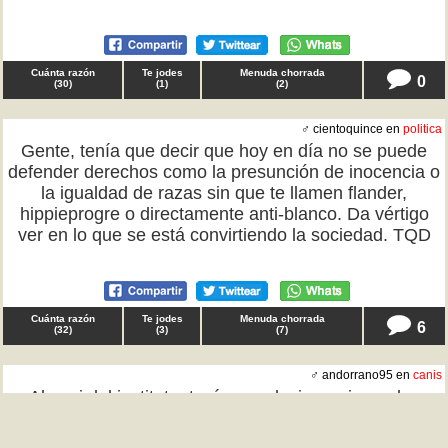
Cuánta razón
Te jodes
Menuda chorrada
0
(
30
)
(
1
)
(
2
)
♂ cientoquince en
politica
Gente, tenía que decir que hoy en día no se puede
defender derechos como la presunción de inocencia o
la igualdad de razas sin que te llamen flander,
hippieprogre o directamente anti-blanco. Da vértigo
ver en lo que se está convirtiendo la sociedad. TQD
Cuánta razón
Te jodes
Menuda chorrada
6
(
32
)
(
3
)
(
7
)
♂ andorrano95 en
canis
Al cani del instituto, tenía que decir que ir con los
cristales bajados y poner reggaeton a todo volumen
para intentar 'impresionar' a las chicas no ha servido