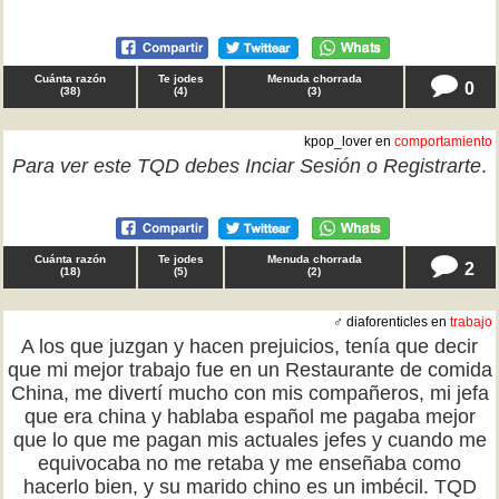
Cuánta razón
Te jodes
Menuda chorrada
0
(
38
)
(
4
)
(
3
)
kpop_lover en
comportamiento
Para ver este TQD debes
Inciar Sesión
o
Registrarte
.
Cuánta razón
Te jodes
Menuda chorrada
2
(
18
)
(
5
)
(
2
)
♂ diaforenticles en
trabajo
A los que juzgan y hacen prejuicios, tenía que decir
que mi mejor trabajo fue en un Restaurante de comida
China, me divertí mucho con mis compañeros, mi jefa
que era china y hablaba español me pagaba mejor
que lo que me pagan mis actuales jefes y cuando me
equivocaba no me retaba y me enseñaba como
hacerlo bien, y su marido chino es un imbécil. TQD