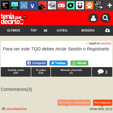
ÚLTIMOS
TOP
CATEG.
MODERA
♂ raaaf en
vecinos
Para ver este TQD debes
Inciar Sesión
o
Registrarte
.
Cuánta razón
Te jodes
Menuda chorrada
3
(
25
)
(
14
)
(
1
)
Comentarios
(3)
Por orden cronológico
Por mejores
#1
revivelanoche
19 feb 2023, 22:12