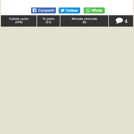
Cuánta razón
Te jodes
Menuda chorrada
4
(
150
)
(
11
)
(
6
)