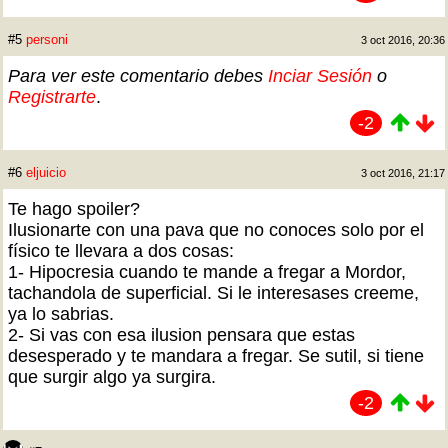
#5
personi
3 oct 2016, 20:36
Para ver este comentario debes
Inciar Sesión
o
Registrarte
.
-2
#6
eljuicio
3 oct 2016, 21:17
Te hago spoiler?
Ilusionarte con una pava que no conoces solo por el
físico te llevara a dos cosas:
1- Hipocresia cuando te mande a fregar a Mordor,
tachandola de superficial. Si le interesases creeme,
ya lo sabrias.
2- Si vas con esa ilusion pensara que estas
desesperado y te mandara a fregar. Se sutil, si tiene
que surgir algo ya surgira.
-2