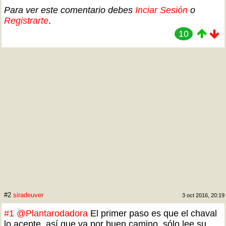
Para ver este comentario debes
Inciar Sesión
o
Registrarte
.
10
#2
siradeuver
3 oct 2016, 20:19
#1
@Plantarodadora
El primer paso es que el chaval
lo acepte, así que va por buen camino, sólo lee su