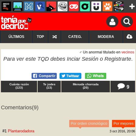
ÚLTIMOS
TOP
CATEG.
MODERA
♂ Un anormal titulado en
vecinos
Para ver este TQD debes
Inciar Sesión
o
Registrarte
.
Cuánta razón
Te jodes
Menuda chorrada
9
(
123
)
(
13
)
(
20
)
Comentarios
(9)
Por orden cronológico
Por mejores
#1
Plantarodadora
3 oct 2016, 20:06