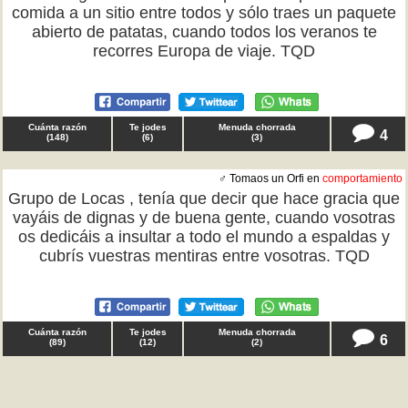
comida a un sitio entre todos y sólo traes un paquete
abierto de patatas, cuando todos los veranos te
recorres Europa de viaje. TQD
Cuánta razón
Te jodes
Menuda chorrada
4
(
148
)
(
6
)
(
3
)
♂ Tomaos un Orfi en
comportamiento
Grupo de Locas , tenía que decir que hace gracia que
vayáis de dignas y de buena gente, cuando vosotras
os dedicáis a insultar a todo el mundo a espaldas y
cubrís vuestras mentiras entre vosotras. TQD
Cuánta razón
Te jodes
Menuda chorrada
6
(
89
)
(
12
)
(
2
)