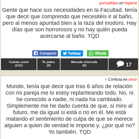
porrasfritas
en
higiene
Gente que hace sus necesidades en la Facultad, tenía
que decir que comprendo que necesitéis ir al baño,
pero al menos apuntad bien a la taza del inodoro. Hay
días que son horrorosos y no hay quién pueda
acercarse al baño. TQD
Cuánta razón
Te jodes
Menuda chorrada
17
(
141
)
(
5
)
(
0
)
♀ Confusa en
amor
Mundo, tenía que decir que tras 6 años de relación
con mi pareja me lo estoy replanteando todo. No, ni
he conocido a nadie, ni nada ha cambiado.
Simplemente me he dado cuenta de que, si miro al
futuro, me da igual si está o no en él. Me está
matando el sentimiento de culpa de que se merece
alguien a quien de verdad le importe y, ¿por qué no?
Yo también. TQD