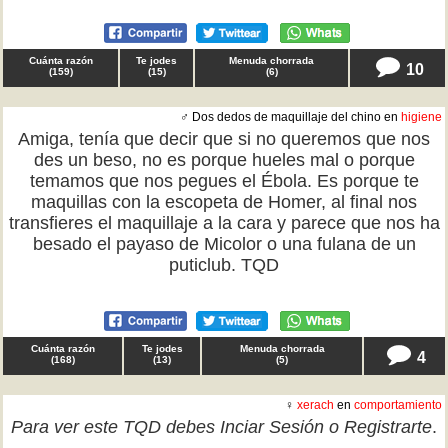
Cuánta razón
Te jodes
Menuda chorrada
10
(
159
)
(
15
)
(
6
)
♂ Dos dedos de maquillaje del chino en
higiene
Amiga, tenía que decir que si no queremos que nos
des un beso, no es porque hueles mal o porque
temamos que nos pegues el Ébola. Es porque te
maquillas con la escopeta de Homer, al final nos
transfieres el maquillaje a la cara y parece que nos ha
besado el payaso de Micolor o una fulana de un
puticlub. TQD
Cuánta razón
Te jodes
Menuda chorrada
4
(
168
)
(
13
)
(
5
)
♀
xerach
en
comportamiento
Para ver este TQD debes
Inciar Sesión
o
Registrarte
.