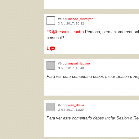
#5 por
maryse_trevelyan
3 feb 2017, 10:32
#3
@tresveinticuatro
Perdona, pero chismorrear sob
personal?
1
#6 por
tresveinticuatro
3 feb 2017, 10:40
Para ver este comentario debes
Inciar Sesión
o
Reg
#7 por
ivan_dravo
3 feb 2017, 11:29
Para ver este comentario debes
Inciar Sesión
o
Reg