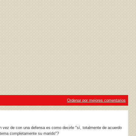
ivacidad
y la
Política de cookies
Ordenar por mejores comentarios
 vez de con una defensa es como decirle "sí, totalmente de acuerdo
e tema completamente su marido"?