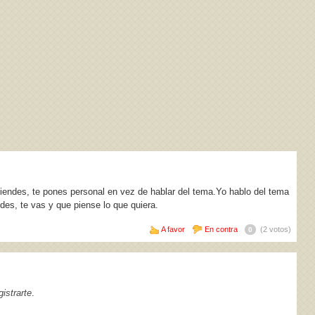
fiendes, te pones personal en vez de hablar del tema.Yo hablo del tema
ndes, te vas y que piense lo que quiera.
A favor
En contra
(2 votos)
0
istrarte
.