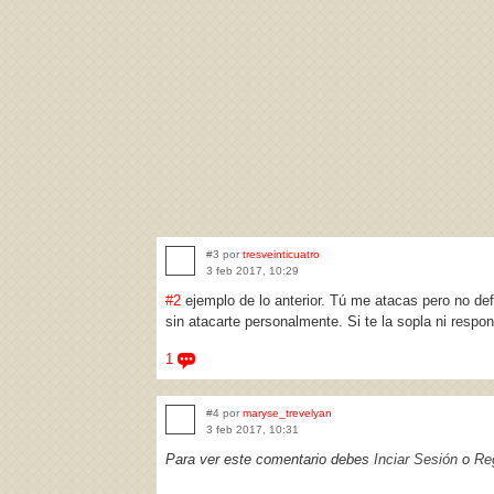
#3 por
tresveinticuatro
3 feb 2017, 10:29
#2
ejemplo de lo anterior. Tú me atacas pero no de
sin atacarte personalmente. Si te la sopla ni respo
1
#4 por
maryse_trevelyan
3 feb 2017, 10:31
Para ver este comentario debes
Inciar Sesión
o
Reg