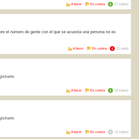
A favor
En contra
(7 votos)
3
re el número de gente con el que se acuesta una persona no es
A favor
En contra
(1 voto)
1
istrarte
.
A favor
En contra
(3 votos)
1
istrarte
.
A favor
En contra
(2 votos)
0