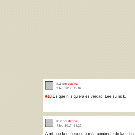
#11 por
psigma
3 feb 2017, 15:02
#10
Es que ni siquiera es verdad. Lee su nick.
#12 por
debbie
4 feb 2017, 13:27
A mí que la señora esté más pendiente de las idas