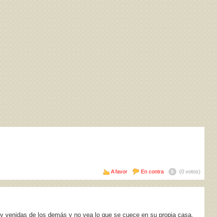
A favor
En contra
(0 votos)
0
 y venidas de los demás y no vea lo que se cuece en su propia casa,