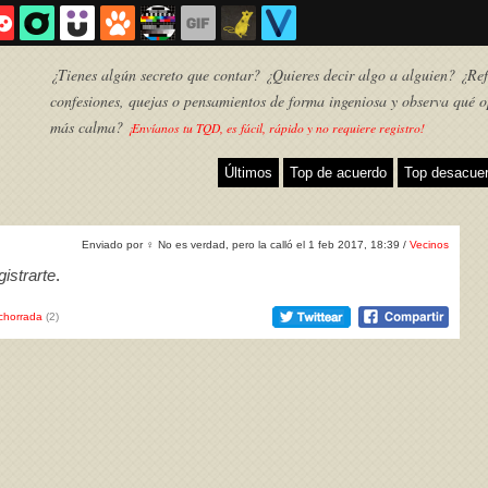
¿Tienes algún secreto que contar? ¿Quieres decir algo a alguien? ¿Refl
confesiones, quejas o pensamientos de forma ingeniosa y observa qué o
más calma?
¡Envíanos tu TQD, es fácil, rápido y no requiere registro!
Últimos
Top de acuerdo
Top desacue
Enviado por
♀
No es verdad, pero la calló el 1 feb 2017, 18:39 /
Vecinos
istrarte
.
chorrada
(2)
TQD