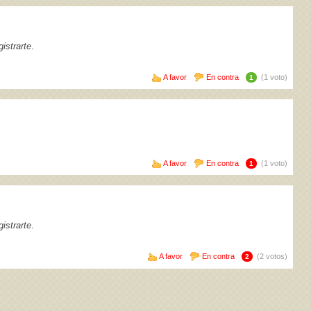
istrarte
.
A favor
En contra
(1 voto)
1
A favor
En contra
(1 voto)
1
istrarte
.
A favor
En contra
(2 votos)
2