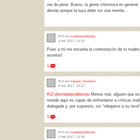
me da pena. Bueno, la gente chismosa en general. Si 
demás porque la tuya debe ser una mierda...
#13 por
evitateproblemas
4 feb 2017, 22:10
Pues a mi me encanta la contestación de tu madre.
asuntos!
1
#14 por
maryse_trevelyan
5 feb 2017, 10:27
#13
@evitateproblemas
Menos mal, alguien que est
mundo aquí es capaz de enfrentarse a críticas mali
dialogada y, por supuesto, sin "rebajarse a su nivel
1
#15 por
evitateproblemas
5 feb 2017, 13:36