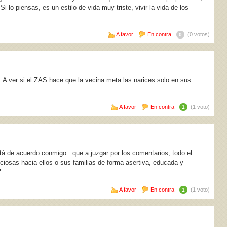
lo piensas, es un estilo de vida muy triste, vivir la vida de los
A favor
En contra
(0 votos)
0
 A ver si el ZAS hace que la vecina meta las narices solo en sus
A favor
En contra
(1 voto)
1
á de acuerdo conmigo...que a juzgar por los comentarios, todo el
ciosas hacia ellos o sus familias de forma asertiva, educada y
".
A favor
En contra
(1 voto)
1