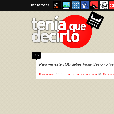
RED DE WEBS
15
Por favor, respeta las
reglas al enviar un TQD
Para ver este TQD debes
Inciar Sesión
o
Reg
Cuánta razón
(310)
-
Te jodes, no hay para tanto
(6)
-
Menuda 