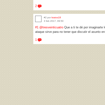
2
#2 por
kratos18
3 feb 2017, 09:50
#1
@tresveinticuatro
Que a ti te dé por imaginarte 
ataque sirve para no tener que discutir el asunto e
1