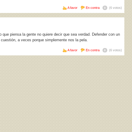
A favor
En contra
(6 votos)
0
lo que piensa la gente no quiere decir que sea verdad. Defender con un
n cuestión, a veces porque simplemente nos la pela.
A favor
En contra
(6 votos)
0