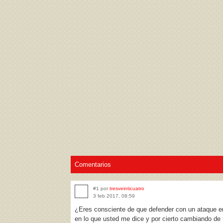
Acepto los
Términos de uso
,
Política de pr
Comentarios
#1 por
tresveinticuatro
3 feb 2017, 08:59
¿Eres consciente de que defender con un ataque en
en lo que usted me dice y por cierto cambiando d