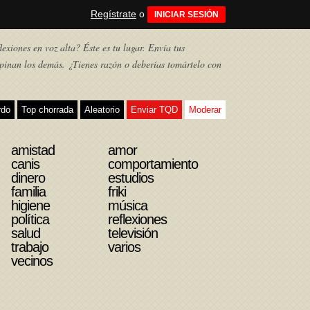
Regístrate
o
INICIAR SESIÓN
exiones en voz alta? Éste es tu lugar. Envía tus
pinan los demás. ¿Tienes razón o deberías tomártelo con
rdo
Top chorrada
Aleatorio
Enviar TQD
Moderar
amistad
amor
canis
comportamiento
dinero
estudios
familia
friki
higiene
música
política
reflexiones
salud
televisión
trabajo
varios
vecinos