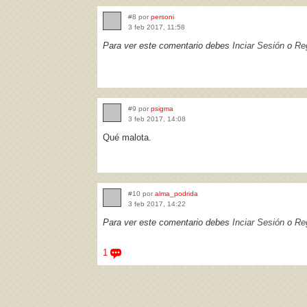
#8 por
personi
3 feb 2017, 11:58
Para ver este comentario debes
Inciar Sesión
o
Reg
#9 por
psigma
3 feb 2017, 14:08
Qué malota.
#10 por
alma_podrida
3 feb 2017, 14:22
Para ver este comentario debes
Inciar Sesión
o
Reg
1