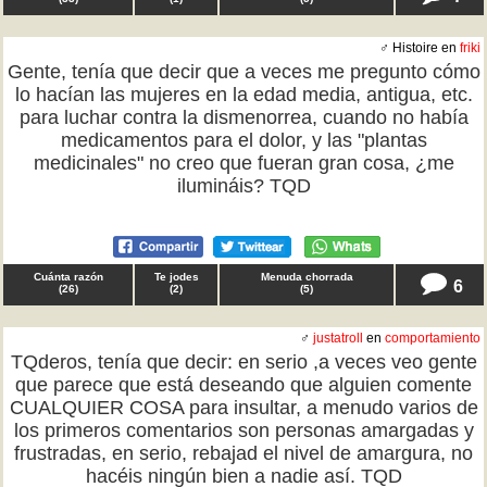
♂ Histoire en
friki
Gente, tenía que decir que a veces me pregunto cómo
lo hacían las mujeres en la edad media, antigua, etc.
para luchar contra la dismenorrea, cuando no había
medicamentos para el dolor, y las "plantas
medicinales" no creo que fueran gran cosa, ¿me
ilumináis? TQD
Cuánta razón
Te jodes
Menuda chorrada
6
(
26
)
(
2
)
(
5
)
♂
justatroll
en
comportamiento
TQderos, tenía que decir: en serio ,a veces veo gente
que parece que está deseando que alguien comente
CUALQUIER COSA para insultar, a menudo varios de
los primeros comentarios son personas amargadas y
frustradas, en serio, rebajad el nivel de amargura, no
hacéis ningún bien a nadie así. TQD