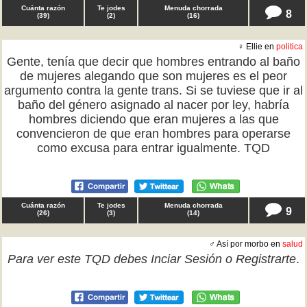
Cuánta razón
Te jodes
Menuda chorrada
8
(
39
)
(
2
)
(
16
)
♀ Ellie en
politica
Gente, tenía que decir que hombres entrando al baño
de mujeres alegando que son mujeres es el peor
argumento contra la gente trans. Si se tuviese que ir al
baño del género asignado al nacer por ley, habría
hombres diciendo que eran mujeres a las que
convencieron de que eran hombres para operarse
como excusa para entrar igualmente. TQD
Cuánta razón
Te jodes
Menuda chorrada
9
(
26
)
(
3
)
(
14
)
♂ Así por morbo en
salud
Para ver este TQD debes
Inciar Sesión
o
Registrarte
.