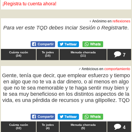
¡Registra tu cuenta ahora!
♀ Anónimo en
reflexiones
Para ver este TQD debes
Inciar Sesión
o
Registrarte
.
Cuánta razón
Te jodes
Menuda chorrada
7
(
34
)
(
10
)
(
11
)
♂ Ambicious en
comportamiento
Gente, tenía que decir, que emplear esfuerzo y tiempo
en algo que no te va a dar dinero, o al menos en algo
que no te sea memorable y te haga sentir muy bien y
te sea muy beneficioso en los distintos aspectos de la
vida, es una pérdida de recursos y una gilipollez. TQD
Cuánta razón
Te jodes
Menuda chorrada
4
(
32
)
(
4
)
(
5
)