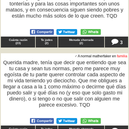
tonterías y para las cosas importantes son unos
mataos, y en consecuencia siguen siendo pobres y
están mucho más solos de lo que creen. TQD
Cuánta razón
Te jodes
Menuda chorrada
3
(
23
)
(
2
)
(
2
)
♂ A normal matherfaker en
familia
Querida madre, tenía que decir que entiendo que sea
tu casa y sean tus normas, pero me parece muy
egoísta de tu parte querer controlar cada aspecto de
mi vida teniendo yo dieciocho. Que me obligues a
llegar a casa a la 1 como máximo o decirme qué días
puedo salir y qué días no (y eso que solo gasto mi
dinero), o si tengo o no que salir con alguien me
parece excesivo. TQD
Cuánta razón
Te jodes
Menuda chorrada