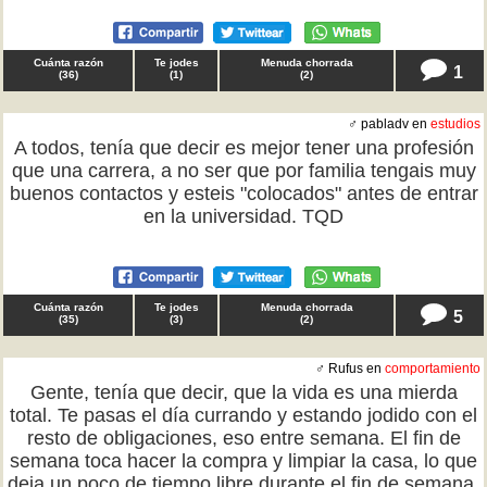
Cuánta razón
Te jodes
Menuda chorrada
1
(
36
)
(
1
)
(
2
)
♂ pabladv en
estudios
A todos, tenía que decir es mejor tener una profesión
que una carrera, a no ser que por familia tengais muy
buenos contactos y esteis "colocados" antes de entrar
en la universidad. TQD
Cuánta razón
Te jodes
Menuda chorrada
5
(
35
)
(
3
)
(
2
)
♂ Rufus en
comportamiento
Gente, tenía que decir, que la vida es una mierda
total. Te pasas el día currando y estando jodido con el
resto de obligaciones, eso entre semana. El fin de
semana toca hacer la compra y limpiar la casa, lo que
deja un poco de tiempo libre durante el fin de semana,