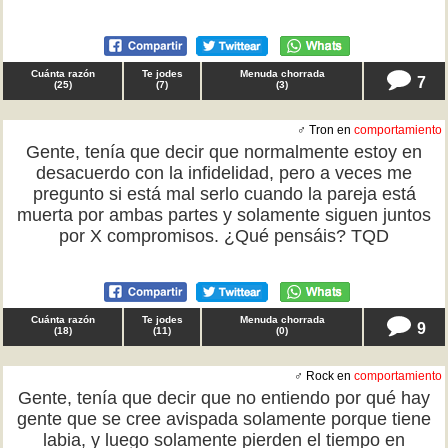
Cuánta razón
Te jodes
Menuda chorrada
7
(
25
)
(
7
)
(
3
)
♂ Tron en
comportamiento
Gente, tenía que decir que normalmente estoy en
desacuerdo con la infidelidad, pero a veces me
pregunto si está mal serlo cuando la pareja está
muerta por ambas partes y solamente siguen juntos
por X compromisos. ¿Qué pensáis? TQD
Cuánta razón
Te jodes
Menuda chorrada
9
(
18
)
(
11
)
(
0
)
♂ Rock en
comportamiento
Gente, tenía que decir que no entiendo por qué hay
gente que se cree avispada solamente porque tiene
labia, y luego solamente pierden el tiempo en