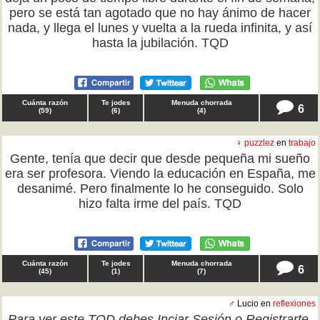
pero se está tan agotado que no hay ánimo de hacer
nada, y llega el lunes y vuelta a la rueda infinita, y así
hasta la jubilación. TQD
Cuánta razón
Te jodes
Menuda chorrada
6
(
59
)
(
6
)
(
4
)
♀
puzzlez
en
trabajo
Gente, tenía que decir que desde pequeña mi sueño
era ser profesora. Viendo la educación en España, me
desanimé. Pero finalmente lo he conseguido. Solo
hizo falta irme del país. TQD
Cuánta razón
Te jodes
Menuda chorrada
6
(
45
)
(
1
)
(
7
)
♂ Lucio en
reflexiones
Para ver este TQD debes
Inciar Sesión
o
Registrarte
.