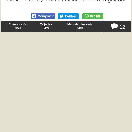
Cuánta razón
Te jodes
Menuda chorrada
12
(
52
)
(
20
)
(
26
)