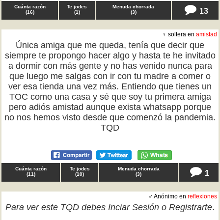
Cuánta razón
Te jodes
Menuda chorrada
13
(
16
)
(
1
)
(
3
)
♀ soltera en
amistad
Única amiga que me queda, tenía que decir que
siempre te propongo hacer algo y hasta te he invitado
a dormir con más gente y no has venido nunca para
que luego me salgas con ir con tu madre a comer o
ver esa tienda una vez más. Entiendo que tienes un
TOC como una casa y sé que soy tu primera amiga
pero adiós amistad aunque exista whatsapp porque
no nos hemos visto desde que comenzó la pandemia.
TQD
Cuánta razón
Te jodes
Menuda chorrada
1
(
11
)
(
10
)
(
3
)
♂ Anónimo en
reflexiones
Para ver este TQD debes
Inciar Sesión
o
Registrarte
.