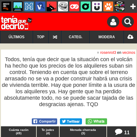
ÚLTIMOS
TOP
CATEG.
MODERA
♀
rosenrot3
en
vecinos
Todos, tenía que decir que la situación con el volcán
ha hecho que los precios de los alquileres suban sin
control. Teniendo en cuenta que sobre el terreno
arrasado no se va a poder construir habrá una crisis
de vivienda terrible. Hay que poner límite a la usura de
los alquileres ya. Hay gente que ha perdido
absolutamente todo, no se puede sacar tajada de las
desgracias ajenas. TQD
Cuánta razón
Te jodes
Menuda chorrada
11
(
49
)
(
4
)
(
3
)